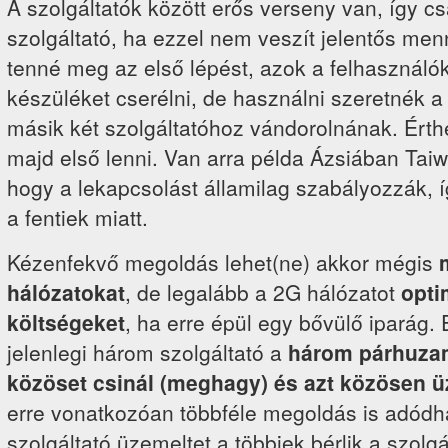
A szolgáltatók között erős verseny van, így cs
szolgáltató, ha ezzel nem veszít jelentős men
tenné meg az első lépést, azok a felhasználó
készüléket cserélni, de használni szeretnék a
másik két szolgáltatóhoz vándorolnának. Érth
majd első lenni. Van arra példa Ázsiában Tai
hogy a lekapcsolást államilag szabályozzák, 
a fentiek miatt.
Kézenfekvő megoldás lehet(ne) akkor mégis
hálózatokat
, de legalább a 2G hálózatot
opti
költségeket
, ha erre épül egy bővülő iparág. 
jelenlegi három szolgáltató a
három párhuza
közöset csinál (meghagy)
és azt közösen ü
erre vonatkozóan többféle megoldás is adódha
szolgáltató üzemeltet a többiek bérlik a szolgá