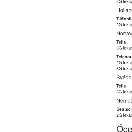
2G leka
Hollan
T-Mobil
2G leka
Norvé
Telia
3G leka
Telenor
2G leka
3G leka
Svédo
Telia
3G leka
Német
Deutsch
2G leka
Óce