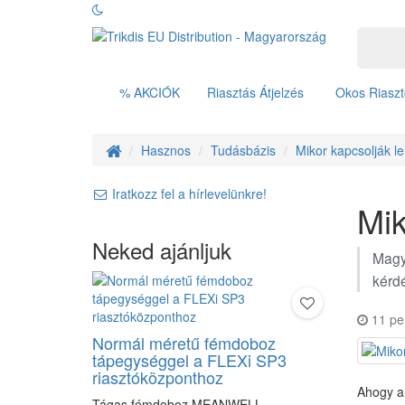
% AKCIÓK
Riasztás Átjelzés
Okos Riaszt
Hasznos
Tudásbázis
Mikor kapcsolják l
Iratkozz fel a hírlevelünkre!
Mik
Neked ajánljuk
Magya
kérdé
11 pe
Normál méretű fémdoboz
tápegységgel a FLEXi SP3
riasztóközponthoz
Ahogy a 
Tágas fémdoboz MEANWELL