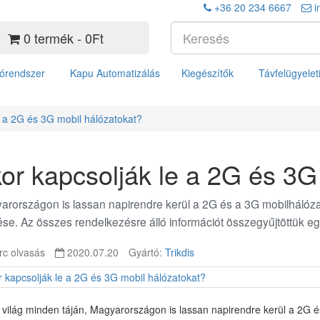
+36 20 234 6667
i
0 termék - 0Ft
órendszer
Kapu Automatizálás
Kiegészítők
Távfelügyelet
e a 2G és 3G mobil hálózatokat?
or kapcsolják le a 2G és 3G
rországon is lassan napirendre kerül a 2G és a 3G mobilhálózat
se. Az összes rendelkezésre álló információt összegyűjtöttük eg
rc olvasás
2020.07.20
Gyártó:
Trikdis
világ minden táján, Magyarországon is lassan napirendre kerül a 2G 