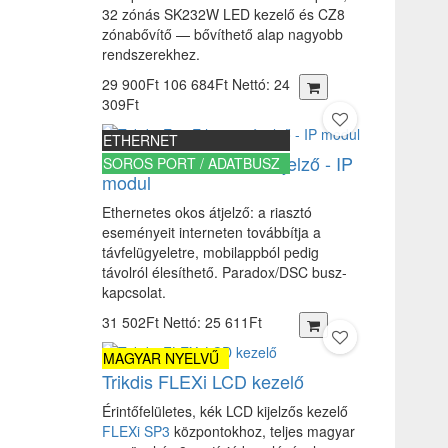
32 zónás SK232W LED kezelő és CZ8
zónabővítő — bővíthető alap nagyobb
rendszerekhez.
29 900Ft
106 684Ft
Nettó: 24
309Ft
ETHERNET
Trikdis E16 Ethernet átjelző - IP
SOROS PORT / ADATBUSZ
modul
Ethernetes okos átjelző: a riasztó
eseményeit interneten továbbítja a
távfelügyeletre, mobilappból pedig
távolról élesíthető. Paradox/DSC busz-
kapcsolat.
31 502Ft
Nettó: 25 611Ft
MAGYAR NYELVŰ
Trikdis FLEXi LCD kezelő
Érintőfelületes, kék LCD kijelzős kezelő
FLEXi SP3
központokhoz, teljes magyar