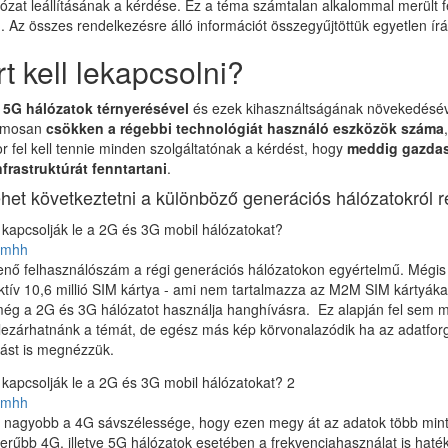
ózat leállításának a kérdése. Ez a téma számtalan alkalommal merült fe
 Az összes rendelkezésre álló információt összegyűjtöttük egyetlen ír
t kell lekapcsolni?
 5G hálózatok térnyerésével
és ezek kihasználtságának növekedésév
amosan
csökken a régebbi technológiát használó eszközök száma
r fel kell tennie minden szolgáltatónak a kérdést, hogy
meddig gazdas
frastruktúrát fenntartani
.
ehet következtetni a különböző generációs hálózatokról 
 nmhh
enő felhasználószám a régi generációs hálózatokon egyértelmű. Mégis
tív 10,6 millió SIM kártya - ami nem tartalmazza az M2M SIM kártyákat
ég a 2G és 3G hálózatot használja hanghívásra. Ez alapján fel sem m
lezárhatnánk a témát, de egész más kép körvonalazódik ha az adatfor
ást is megnézzük.
 nmhh
l nagyobb a 4G sávszélessége, hogy ezen megy át az adatok több min
erűbb 4G, illetve 5G hálózatok esetében a frekvenciahasználat is hat