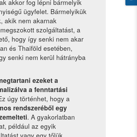
ak akkor fog lépni bármelyik
nyiségű ügyfelet. Bármelyikük
k, akik nem akarnak
 megszokott szolgáltatást, a
ető, hogy így senki nem akar
wan és Thaiföld esetében,
így senki nem kerül hátrányba
megtartani ezeket a
malizálva a fenntartási
Ez úgy történhet, hogy a
mos rendszeréből egy
zemelteti
. A gyakorlatban
t, például az egyik
ltatást vagy egy tőlük