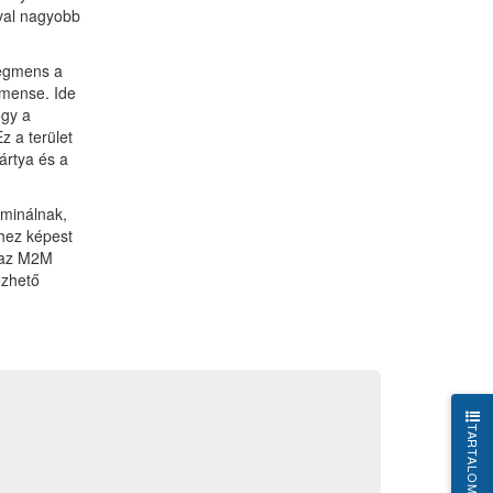
óval nagyobb
zegmens a
gmense. Ide
ogy a
z a terület
ártya és a
minálnak,
hez képest
 az M2M
ezhető
TARTALOM