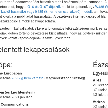
en történő adattovábbítást biztosít a mobil hálózattal párhuzamosan. A
ribb eset, hogy a
G16 és G16T átjelzők
mellé telepítenek egy
W485 (W
kációt használó) vagy E485 (Etherneten csatlakozó) modult
, ami tová
t kiváltja a mobil adat használatát. A vezetékes internet kapcsolat hiá
sszakapcsol a mobil adatkapcsolatra.
ságtechnikai vállalatok sikere a folyamatos felkészültségen múlik és az 
giák időben történő bevezetése biztosíthatja, hogy az ügyfelek minden
yek között kapcsolódjanak a távfelügyelethez.
elentett lekapcsolások
ópa:
Észa
Egyesül
ne Európában
pcsolás
2025-ig nem várható
(Magyarországon 2028-ig)
AT&T
2G lekap
3G utolsó
m (és Liechtenstein)
3G lekap
csolás 2021.január 1.
Verizon
e Communications
2G utolsó