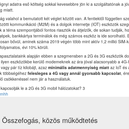
gnyi adatra eső költség sokkal kevesebbre jön ki a szolgáltatónak a j
 miatt.
ág valahol a bemutatott két véglet között van. A fentiektől független s
özötti kommunikáció (M2M) és a dolgok internetje (IOT) eszközök sze
k a téma szempontjából fontos riasztók és átjelzők, de sokan tudják, h
épek, bankkártya terminálok és még számos eszköz is ide sorolható. E
osan bővül, aminek száma 2019 végén több mint aktív 1,2 millió SIM-k
folyamatos, évi 10% körüli.
 tapasztalataink alapján ebben a szegmensben a 2G és 3G eszközök do
z ilyen eszközökbe kerülő modemeknek az ára jóval alacsonyabb a 4G-
 vagy pár tíz kilobájt, azaz
minimális adatmennyiség miatt
az IoT és
k többségéhez
felesleges a 4G vagy annál gyorsabb kapcsolat
, ér
 idő csökkenéssel nem jár a használatuk.
 nmhh
Összefogás, közös működtetés