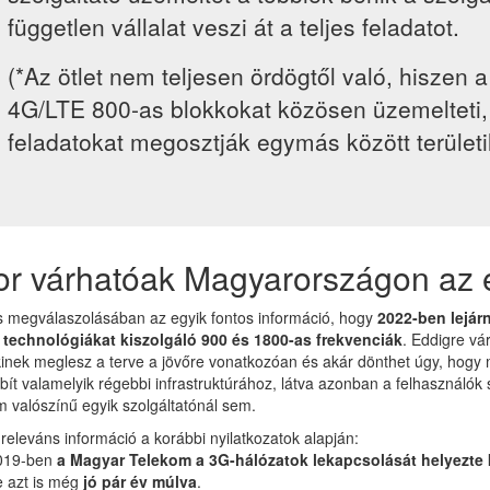
független vállalat veszi át a teljes feladatot.
(*Az ötlet nem teljesen ördögtől való, hiszen 
4G/LTE 800-as blokkokat közösen üzemelteti, 
feladatokat megosztják egymás között területi
or várhatóak Magyarországon az 
s megválaszolásában az egyik fontos információ, hogy
2022-ben lejár
 technológiákat kiszolgáló 900 és 1800-as frekvenciák
. Eddigre vá
inek meglesz a terve a jövőre vonatkozóan és akár dönthet úgy, hogy
ít valamelyik régebbi infrastruktúrához, látva azonban a felhasználók
valószínű egyik szolgáltatónál sem.
releváns információ a korábbi nyilatkozatok alapján:
019-ben
a Magyar Telekom a 3G-hálózatok lekapcsolását helyezte 
e azt is még
jó pár év múlva
.