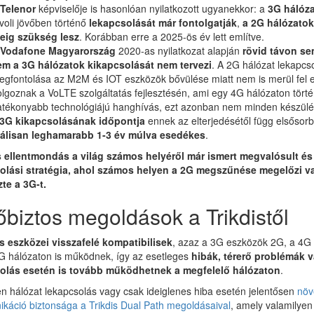
Telenor
képviselője is hasonlóan nyilatkozott ugyanekkor: a
3G hálóza
voli jövőben történő
lekapcsolását már fontolgatják
,
a 2G hálózatok
deig szükség lesz
. Korábban erre a 2025-ös év lett említve.
Vodafone Magyarország
2020-as nyilatkozat alapján
rövid távon se
em a 3G hálózatok kikapcsolását nem tervezi
. A 2G hálózat lekapcs
gfontolása az M2M és IOT eszközök bővülése miatt nem is merül fel e
lgoznak a VoLTE szolgáltatás fejlesztésén, ami egy 4G hálózaton tört
tékonyabb technológiájú hanghívás, ezt azonban nem minden készülék
 3G kikapcsolásának időpontja
ennek az elterjedésétől függ elsősorb
eálisan leghamarabb 1-3 év múlva esedékes
.
 ellentmondás a világ számos helyéről már ismert megvalósult és 
olási stratégia, ahol számos helyen a 2G megszűnése megelőzi v
te a 3G-t.
őbiztos megoldások a Trikdistől
is eszközei visszafelé kompatibilisek
, azaz a 3G eszközök 2G, a 4G
G hálózaton is működnek, így az esetleges
hibák, térerő problémák 
olás esetén is tovább működhetnek a megfelelő hálózaton
.
n hálózat lekapcsolás vagy csak ideiglenes hiba esetén jelentősen
növ
káció biztonsága a Trikdis Dual Path megoldásaival
, amely valamilyen