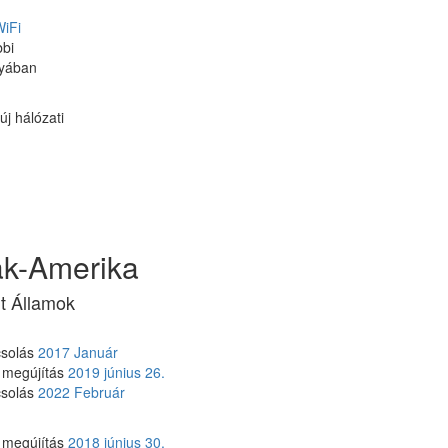
iFi
bbi
nyában
új hálózati
k-Amerika
t Államok
csolás
2017 Január
 megújítás
2019 június 26.
csolás
2022 Február
 megújítás
2018 június 30.