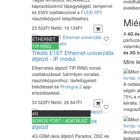
mobilhál
kapcsolóüzemű tápegységgel, tamperrel
években.
és 230V csatlakozóval a
FLEXi SP3
riasztóközpont telepítéséhez.
Miér
23 522Ft
Nettó: 19 124Ft
A
4G és
ETHERNET
párhuz
TIP-RING
valamiko
Trikdis E16T Ethernet univerzális
és 3G in
átjelző - IP modul
Mire l
Ethernetes átjelző TIP-RING vonali
csatlakozással: bármilyen vonalas
forrás:
riasztóközponthoz, távfelügyeleti
A csökk
bekötéssel és
Protegus 2
app-
végén ak
értesítésekkel.
75%-a m
33 022Ft
Nettó: 26 847Ft
kérdés, 
megoszl
4G
Trikdis G16 4G GSM okos
SOROS PORT / ADATBUSZ
forrás:
átjelző
Annyiva
4G GSM okos átjelző Paradox, DSC és
legkorsz