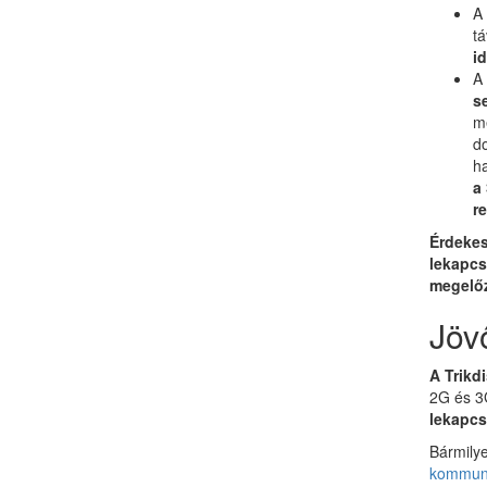
A
tá
i
A
s
me
do
ha
a
r
Érdekes
lekapcs
megelőz
Jöv
A Trikd
2G és 3
lekapcs
Bármilye
kommuni