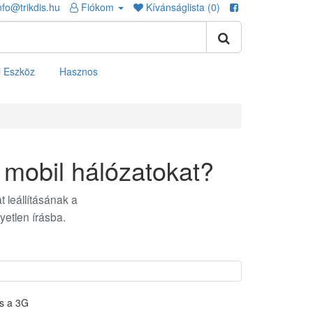
nfo@trikdis.hu
Fiókom
Kívánságlista (0)
i Eszköz
Hasznos
 mobil hálózatokat?
 leállításának a
yetlen írásba.
és a 3G