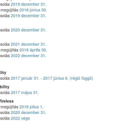
csolás
2019 december 31.
 megújítás
2018 június 30.
csolás
2019 december 31.
csolás
2020 december 31.
csolás
2021 december 31.
 megújítás
2019 április 30.
csolás
2022 december 31.
lity
csolás
2017 január 31. - 2017 június 6. (régió függő)
ility
csolás
2017 május 31.
ireless
 megújítás
2018 július 1.
csolás
2020 december 31.
csolás
2022 vége