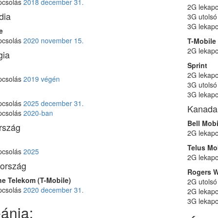
pcsolás
2018 december 31.
2G lekap
dia
3G utolsó
3G lekap
e
pcsolás
2020 november 15.
T-Mobile
2G lekap
gia
Sprint
2G lekap
pcsolás
2019 végén
3G utolsó
3G lekap
pcsolás
2025 december 31.
Kanada
pcsolás
2020-ban
Bell Mobi
rszág
2G lekap
Telus Mob
pcsolás
2025
2G lekap
ország
Rogers W
e Telekom (T-Mobile)
2G utolsó
pcsolás
2020 december 31.
2G lekap
3G lekap
ánia: