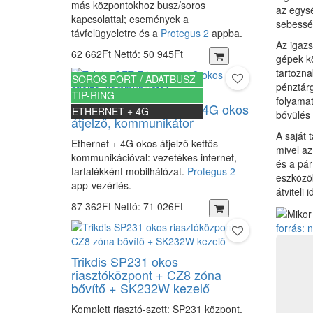
más központokhoz busz/soros
az egysé
kapcsolattal; események a
sebesség
távfelügyeletre és a
Protegus 2
appba.
Az igazs
62 662Ft
Nettó: 50 945Ft
gépek k
tartozna
SOROS PORT / ADATBUSZ
pénztárg
TIP-RING
folyamat
Trikdis GET Ethernet + 4G okos
ETHERNET + 4G
bővülés 
átjelző, kommunikátor
A saját
Ethernet + 4G okos átjelző kettős
mivel a
kommunikációval: vezetékes internet,
és a pár
tartalékként mobilhálózat.
Protegus 2
eszközö
app-vezérlés.
átviteli
87 362Ft
Nettó: 71 026Ft
forrás:
Trikdis SP231 okos
riasztóközpont + CZ8 zóna
bővítő + SK232W kezelő
Komplett riasztó-szett: SP231 központ,