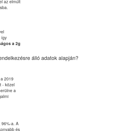
l az elmúlt
ásba.
el
, így
ágos a 2g
rendelkezésre álló adatok alapján?
 a 2019
 - közel
erülne a
galmi
t 96%-a. A
ékonyabb és