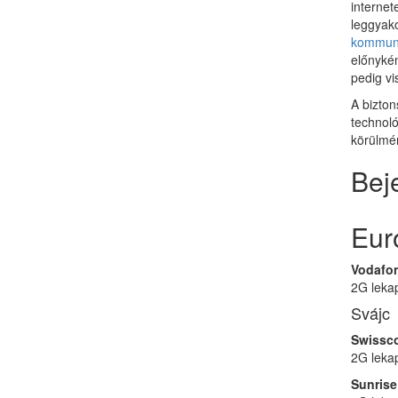
internet
leggyako
kommuni
előnykén
pedig vi
A bizton
technoló
körülmén
Bej
Eur
Vodafo
2G leka
Svájc
Swissco
2G lekap
Sunris