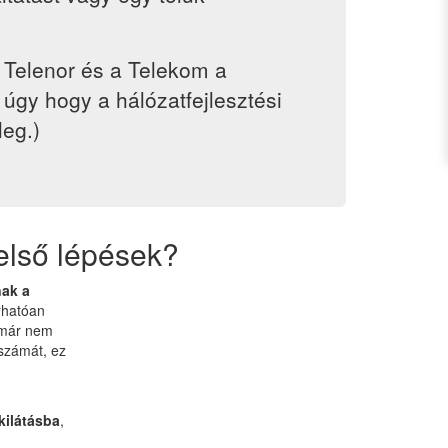
a Telenor és a Telekom a
úgy hogy a hálózatfejlesztési
leg.)
első lépések?
nak a
rhatóan
 már nem
 számát, ez
kilátásba
,