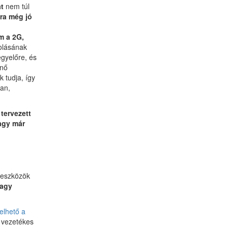
t
nem túl
ra még jó
m a 2G,
olásának
gyelőre, és
énő
 tudja, így
an,
tervezett
agy már
 eszközök
vagy
elhető a
 vezetékes