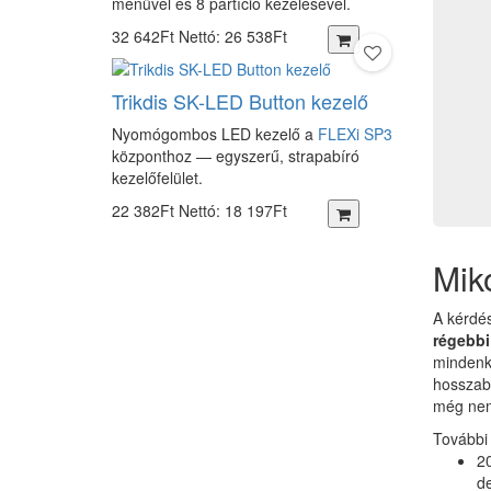
menüvel és 8 partíció kezelésével.
32 642Ft
Nettó: 26 538Ft
Trikdis SK-LED Button kezelő
Nyomógombos LED kezelő a
FLEXi SP3
központhoz — egyszerű, strapabíró
kezelőfelület.
22 382Ft
Nettó: 18 197Ft
Mik
A kérdé
régebbi
mindenk
hosszabb
még nem 
További 
2
d