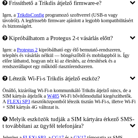
Frissíthető a Trikdis átjelző firmware-e?
Igen, a
TrikdisConfig
programozó szoftverrel (USB-n vagy
távolról). A legfrissebb firmware ajánlott a legjobb kompatibilitásért
és biztonságért.
Kipróbálhatom a Protegus 2-t vásárlás előtt?
Igen: a
Protegus 2
kipróbálható egy élő bemutató-rendszeren,
telepítés és vásárlás nélkül — böngészőből és mobilappból is. Így
előre láthatod, hogyan néz ki az élesítés, az értesítések és a
rendszerállapot egy működő riasztórendszeren.
Létezik Wi-Fi-s Trikdis átjelző eszköz?
Önálló, kizárólag Wi-Fi-n kommunikáló Trikdis átjelző nincs, de a
SIM kártyás átjelzők a
W485
Wi-Fi bővítőmodullal kiegészíthetők.
A
FLEXi SP3
riasztóközpontból létezik tisztán Wi-Fi-s, illetve Wi-Fi
+ SIM kártyás 4G változat is.
Melyik eszközök tudják a SIM kártyára érkező SMS-
t továbbítani az ügyfél telefonjára?
Jelenleg a
FLEXi SP3
, a
CG17
és a
GV17
támogatja az SMS-