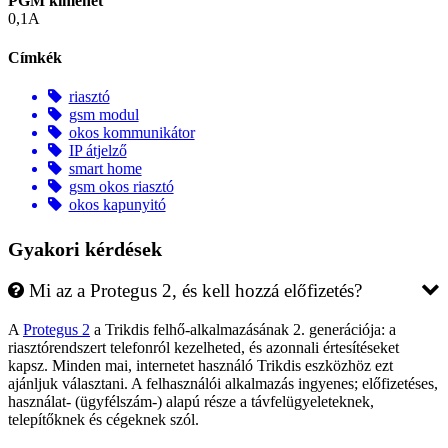
PGM kimenet
0,1A
Címkék
riasztó
gsm modul
okos kommunikátor
IP átjelző
smart home
gsm okos riasztó
okos kapunyitó
Gyakori kérdések
Mi az a Protegus 2, és kell hozzá előfizetés?
A
Protegus 2
a Trikdis felhő-alkalmazásának 2. generációja: a
riasztórendszert telefonról kezelheted, és azonnali értesítéseket
kapsz. Minden mai, internetet használó Trikdis eszközhöz ezt
ajánljuk választani. A felhasználói alkalmazás ingyenes; előfizetéses,
használat- (ügyfélszám-) alapú része a távfelügyeleteknek,
telepítőknek és cégeknek szól.