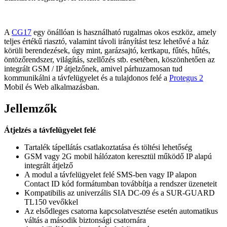
A
CG17
egy önállóan is használható rugalmas okos eszköz, amely
teljes értékű riasztó, valamint távoli irányítást tesz lehetővé a ház
körüli berendezések, úgy mint, garázsajtó, kertkapu, fűtés, hűtés,
öntözőrendszer, világítás, szellőzés stb. esetében, köszönhetően az
integrált GSM / IP átjelzőnek, amivel párhuzamosan tud
kommunikálni a távfelügyelet és a tulajdonos felé a
Protegus 2
Mobil és Web alkalmazásban.
Jellemzők
Átjelzés a távfelügyelet felé
Tartalék tápellátás csatlakoztatása és töltési lehetőség
GSM vagy 2G mobil hálózaton keresztül működő IP alapú
integrált átjelző
A modul a távfelügyelet felé SMS-ben vagy IP alapon
Contact ID kód formátumban továbbítja a rendszer üzeneteit
Kompatibilis az univerzális SIA DC-09 és a SUR-GUARD
TL150 vevőkkel
Az elsődleges csatorna kapcsolatvesztése esetén automatikus
váltás a második biztonsági csatornára