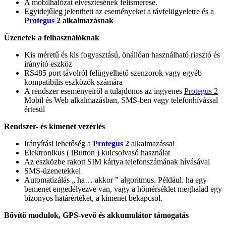
A mobilhálózat elvesztésének felismerése.
Egyidejűleg jelentheti az eseményeket a távfelügyeletre és a
Protegus 2
alkalmazásnak
Üzenetek a felhasználóknak
Kis méretű és kis fogyasztású, önállóan használható riasztó és
irányító eszköz
RS485 port távolról felügyelhető szenzorok vagy egyéb
kompatibilis eszközök számára
A rendszer eseményeiről a tulajdonos az ingyenes
Protegus 2
Mobil és Web alkalmazásban, SMS-ben vagy telefonhívással
értesül
Rendszer- és kimenet vezérlés
Irányítási lehetőség a
Protegus 2
alkalmazással
Elektronikus ( iButton ) kulcsolvasó használat
Az eszközbe rakott SIM kártya telefonszámának hívásával
SMS-üzenetekkel
Automatizálás „ ha… akkor ” algoritmus. Például. ha egy
bemenet engedélyezve van, vagy a hőmérséklet meghalad egy
bizonyos határértéket, a kimenet bekapcsol.
Bővítő modulok, GPS-vevő és akkumulátor támogatás