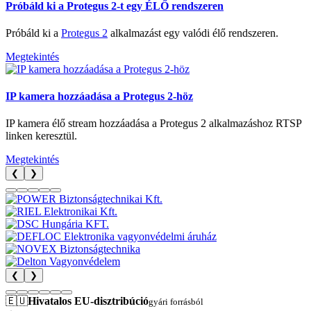
Próbáld ki a Protegus 2-t egy ÉLŐ rendszeren
Próbáld ki a
Protegus 2
alkalmazást egy valódi élő rendszeren.
Megtekintés
IP kamera hozzáadása a Protegus 2-höz
IP kamera élő stream hozzáadása a Protegus 2 alkalmazáshoz RTSP
linken keresztül.
Megtekintés
❮
❯
❮
❯
🇪🇺
Hivatalos EU-disztribúció
gyári forrásból