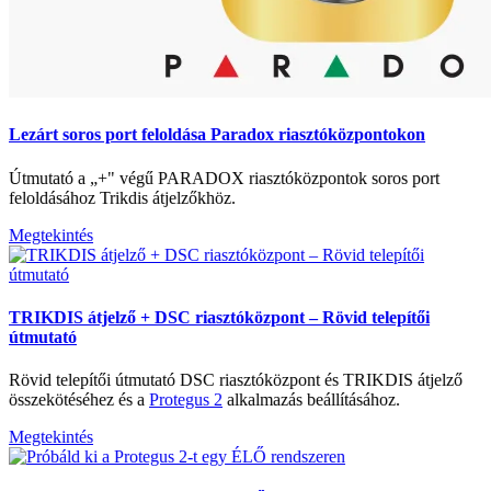
Lezárt soros port feloldása Paradox riasztóközpontokon
Útmutató a „+" végű PARADOX riasztóközpontok soros port
feloldásához Trikdis átjelzőkhöz.
Megtekintés
TRIKDIS átjelző + DSC riasztóközpont – Rövid telepítői
útmutató
Rövid telepítői útmutató DSC riasztóközpont és TRIKDIS átjelző
összekötéséhez és a
Protegus 2
alkalmazás beállításához.
Megtekintés