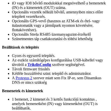
iO vagy IO8 bővítő modulokkal megnövelhető a bemenetek
(IN) és a kimenetek (OUT) száma.
Opcionális vezeték nélküli bővítő, amennyiben nincs előre
telepített vezetékezés.
Opcionális GPS-vevő (hasznos az ATM-ek és étel- vagy
italautomaták vagy a járműpark nyomon követésére,
flottakövetésre).
Opcionális Strela RS485 üzemanyagszint-érzékelő
Szünetmentes táp csatlakoztatási és töltési lehetőség
Beállítások és telepítés
Gyors és egyszerű telepítés.
Az eszköz számítógépes konfigurálása USB-kábellel vagy
távolról a
TrikdisConfig
szoftver segítségével.
Távoli firmware frissítés
Kétféle hozzáférési szint: telepítő és adminisztrátor.
A
Protegus 2
szerver miatt sem Fix IP-re, sem Dinamikus
DNS-re nincs szükség
Bemenetek és kimenetek
1 bemenet, 2 kimenet és 3 kettős funkciójú kontaktus ,
amelyek bemenetként (IN) vagy kimenetként (OUT) is
beállíthatók.