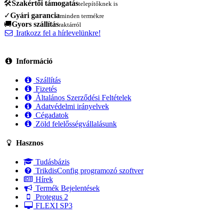
🛠️
Szakértői támogatás
telepítőknek is
✓
Gyári garancia
minden termékre
🚚
Gyors szállítás
raktárról
Iratkozz fel a hírlevelünkre!
Információ
Szállítás
Fizetés
Általános Szerződési Feltételek
Adatvédelmi irányelvek
Cégadatok
Zöld felelősségvállalásunk
Hasznos
Tudásbázis
TrikdisConfig programozó szoftver
Hírek
Termék Bejelentések
Protegus 2
FLEXI SP3