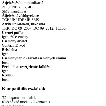
Átjelzés és kommunikáció
2G (GPRS), 3G, 4G
SMS, hanghívás
Átjelzés távfelügyeletre
TCP / IP, UDP / IP, SMS
Átviteli protokoll, titkosítás
TRK, DC-09_2007, DC-09_2012, TL150
Üzenet puffer
Igen, 60 esemény
Esemény átvitel
Contact ID kód
Belső óra
Igen
Eseménynapló / tárolt események száma
Igen
Periodikus tesztjelentésküldés
Igen
RS485
Igen
Kompatibilis eszközök
Támogatott modulok
iO-8 bővítő modul - 8 kontaktus