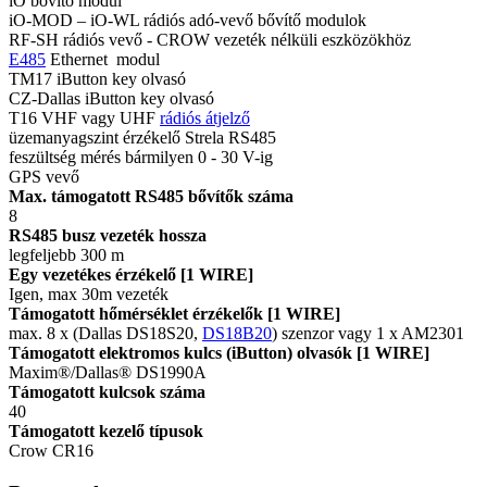
iO bővítő modul
iO-MOD – iO-WL rádiós adó-vevő bővítő modulok
RF-SH rádiós vevő - CROW vezeték nélküli eszközökhöz
E485
Ethernet modul
TM17 iButton key olvasó
CZ-Dallas iButton key olvasó
T16 VHF vagy UHF
rádiós átjelző
üzemanyagszint érzékelő Strela RS485
feszültség mérés bármilyen 0 - 30 V-ig
GPS vevő
Max. támogatott RS485 bővítők száma
8
RS485 busz vezeték hossza
legfeljebb 300 m
Egy vezetékes érzékelő [1 WIRE]
Igen, max 30m vezeték
Támogatott hőmérséklet érzékelők [1 WIRE]
max. 8 x (Dallas DS18S20,
DS18B20
) szenzor vagy 1 x AM2301
Támogatott elektromos kulcs (iButton) olvasók [1 WIRE]
Maxim®/Dallas® DS1990A
Támogatott kulcsok száma
40
Támogatott kezelő típusok
Crow CR16