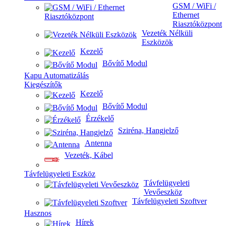
GSM / WiFi /
Ethernet
Riasztóközpont
Vezeték Nélküli
Eszközök
Kezelő
Bővítő Modul
Kapu Automatizálás
Kiegészítők
Kezelő
Bővítő Modul
Érzékelő
Sziréna, Hangjelző
Antenna
Vezeték, Kábel
Távfelügyeleti Eszköz
Távfelügyeleti
Vevőeszköz
Távfelügyeleti Szoftver
Hasznos
Hírek