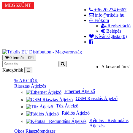
MEGSZŰNT
+36 20 234 6667
info@trikdis.hu
Fiókom
Regisztráció
Belépés
Kívánságlista (0)
0 termék - 0Ft
A kosarad üres!
Kategóriák
% AKCIÓK
Riasztás Átjelzés
Ethernet Átjelző
GSM Riasztás Átjelző
Tűz Átjelző
Rádiós Átjelző
Kétutas - Redundáns
Átjelzés
Okos Riasztórendszer