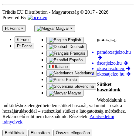
Trikdis EU Distribution - Magyarország © 2017 - 2026
Powered By
Ft
Forint
Magyar
€ Euro
English
{{trikdis_hu}}
Ft Forint
Deutsch
paradoxatjelzo.hu
Français
Español
dscatjelzo.hu
Italiano
okosriaszto.eu
Nederlands
okosatjelzo.hu
Polski
Sütiket
Slovenčina
használunk
Magyar
Weboldalunk a
működéshez elengedhetetlen sütiket használ, valamint – csak a
hozzájárulásoddal – statisztikai sütiket a látogatottság méréséhez.
Reklámcélú sütit nem használunk. Részletek:
Adatvédelmi
irányelvek
Beállítások
Elutasítom
Összes elfogadása