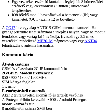
Egy vezetékes érzékelő kontaktus legfeljebb 8 hőmérséklet
érzékelő vagy elektronikus ( iButton ) kulcsolvasó
telepítéséhez
IO8 bővítő modul használatával a bemenetek (IN) vagy
kimenetek (OUT) száma 12-ig bővíthető.
A
CG17
-hez egy alap ANT01S GSM antenna a tartozék. Ha
gyenge jelszintre lehet számítani a telepítés helyén, vagy ha modult
fémdoboz vagy vastag fal árnyékolja, javasolt egy 2,5 m-es
vezetékkel rendelkező
ME301M
mágneses vagy egy
ANT04
felragasztható antenna használata.
Kommunikáció
Átviteli csatorna
GSM és választható 2G IP kommunikáció
2G/GPRS Modem frekvenciák
850 / 900 / 1800 / 1900MHz
SIM kártya foglalat
1 x nano
Eseményátviteli csatornák
Akár 2 távfelügyeleti állomás fő és tartalék vevőinek
A Protegus felhőn keresztül az iOS / Android Protegus
mobilalkalmazás felé
8 mobiltelefon számra SMS-ben