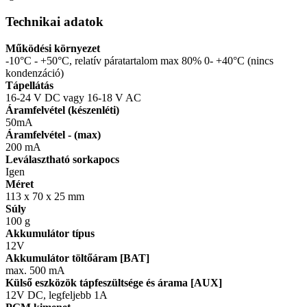
Technikai adatok
Működési környezet
-10°C - +50°C, relatív páratartalom max 80% 0- +40°C (nincs
kondenzáció)
Tápellátás
16-24 V DC vagy 16-18 V AC
Áramfelvétel (készenléti)
50mA
Áramfelvétel - (max)
200 mA
Leválasztható sorkapocs
Igen
Méret
113 x 70 x 25 mm
Súly
100 g
Akkumulátor típus
12V
Akkumulátor töltőáram [BAT]
max. 500 mA
Külső eszközök tápfeszültsége és árama [AUX]
12V DC, legfeljebb 1A