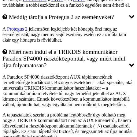
továbbítást; a többi eszköznél ez a funkció egyelőre nem érhető el.
Meddig tárolja a Protegus 2 az eseményeket?
A
Protegus 2
jellemzően legfeljebb két hónapig őrzi meg az
eseménylistát; nagy mennyiségű esemény esetén ez az időtartam
akár egy hónapra is rövidülhet.
Miért nem indul el a TRIKDIS kommunikátor
Paradox SP4000 riasztóközponttal, vagy miért indul
újra folyamatosan?
A Paradox SP4000 riasztóközpont AUX tápkimenetének
terhelhetősége korlátozott. Bizonyos esetekben – akár speciális, akár
univerzális TRIKDIS kommunikátor használatakor – a
kommunikátor áramfelvétele túl nagy terhelést jelenthet az AUX
kimenet számára. Ennek következtében a kommunikátor instabillá
válhat, újraindulhat, vagy egyáltalán nem működik megfelelően.
A tapasztalatok szerint a probléma legtöbbször úgy oldható meg,
hogy a TRIKDIS kommunikátort nem az AUX kimenetről, hanem
közvetlenül a riasztóközpont akkumulátorának (+/-) csatlakozóiról
táplálják. Ez stabil tápellátást biztosít, és megszünteti az újraindulási
vagy működési problémákat.