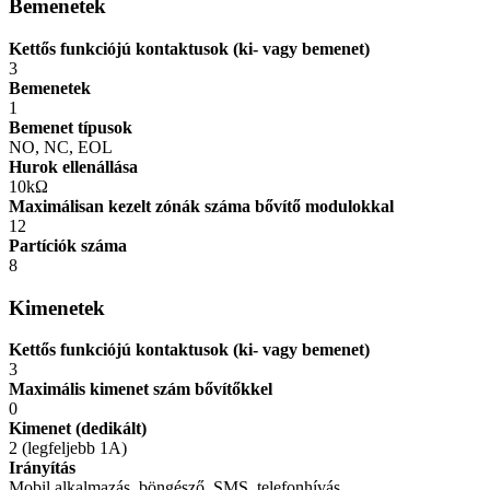
Bemenetek
Kettős funkciójú kontaktusok (ki- vagy bemenet)
3
Bemenetek
1
Bemenet típusok
NO, NC, EOL
Hurok ellenállása
10kΩ
Maximálisan kezelt zónák száma bővítő modulokkal
12
Partíciók száma
8
Kimenetek
Kettős funkciójú kontaktusok (ki- vagy bemenet)
3
Maximális kimenet szám bővítőkkel
0
Kimenet (dedikált)
2 (legfeljebb 1A)
Irányítás
Mobil alkalmazás, böngésző, SMS, telefonhívás