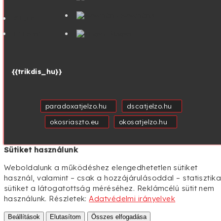
Deutsch
Français
Español
Italiano
Nederlands
Ft
Forint
Polski
Slovenčina
€ Euro
Ft Forint
Magyar
{{trikdis_hu}}
paradoxatjelzo.hu
dscatjelzo.hu
okosriaszto.eu
okosatjelzo.hu