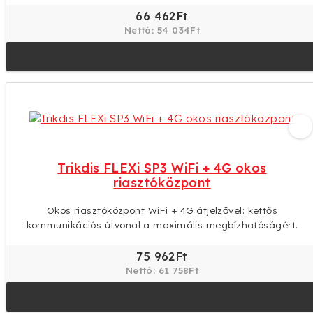
Trikdis G16T 4G GSM okos átjelző (TIP-RING)
4G GSM átjelző TIP-RING csatlakozással: bármilyen vonalas
riasztóközponthoz, távfelügyeleti és app-értesítésekkel.
66 462Ft
Nettó: 54 034Ft
Trikdis FLEXi SP3 WiFi + 4G okos