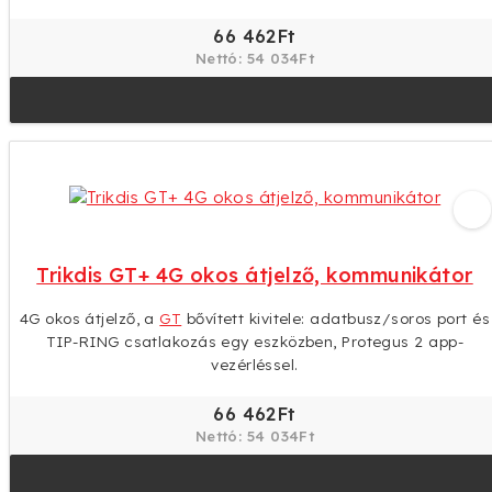
66 462Ft
Nettó: 54 034Ft
Trikdis GT+ 4G okos átjelző, kommunikátor
4G okos átjelző, a
GT
bővített kivitele: adatbusz/soros port és
TIP-RING csatlakozás egy eszközben, Protegus 2 app-
vezérléssel.
66 462Ft
Nettó: 54 034Ft