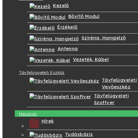
Kezelő
Bővítő Modul
Érzékelő
Sziréna, Hangjelző
Antenna
Vezeték, Kábel
Távfelügyeleti Eszköz
Távfelügyeleti
Vevőeszköz
Távfelügyeleti
Szoftver
Hasznos
Hírek
Tudásbázis