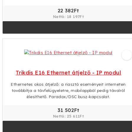
22 382Ft
Nettó: 18 197Ft
Trikdis E16 Ethernet átjelző - IP modul
Ethernetes okos átjelző: a riasztó eseményeit interneten
továbbítja a távfelügyeletre, mobilappból pedig távolról
élesíthető. Paradox/DSC busz-kapcsolat.
31 502Ft
Nettó: 25 611Ft