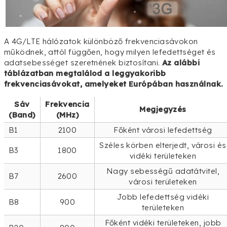
A 4G/LTE hálózatok különböző frekvenciasávokon
működnek, attól függően, hogy milyen lefedettséget és
adatsebességet szeretnének biztosítani.
Az alábbi
táblázatban megtalálod a leggyakoribb
frekvenciasávokat, amelyeket Európában használnak.
Sáv
Frekvencia
Megjegyzés
(Band)
(MHz)
B1
2100
Főként városi lefedettség
Széles körben elterjedt, városi és
B3
1800
vidéki területeken
Nagy sebességű adatátvitel,
B7
2600
városi területeken
Jobb lefedettség vidéki
B8
900
területeken
Főként vidéki területeken, jobb