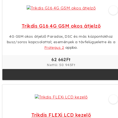
Trikdis G16 4G GSM okos átjelző
4G GSM okos átjelző Paradox, DSC és más központokhoz
busz/soros kapcsolattal; események a távfelügyeletre és a
Protegus 2
appba.
62 662Ft
Nettó: 50 945Ft
Trikdis FLEXi LCD kezelő