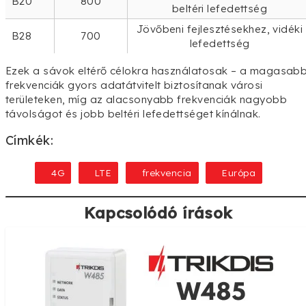
B20
800
beltéri lefedettség
Jövőbeni fejlesztésekhez, vidéki
B28
700
lefedettség
Ezek a sávok eltérő célokra használatosak – a magasab
frekvenciák gyors adatátvitelt biztosítanak városi
területeken, míg az alacsonyabb frekvenciák nagyobb
távolságot és jobb beltéri lefedettséget kínálnak.
Címkék:
4G
LTE
frekvencia
Európa
Kapcsolódó írások