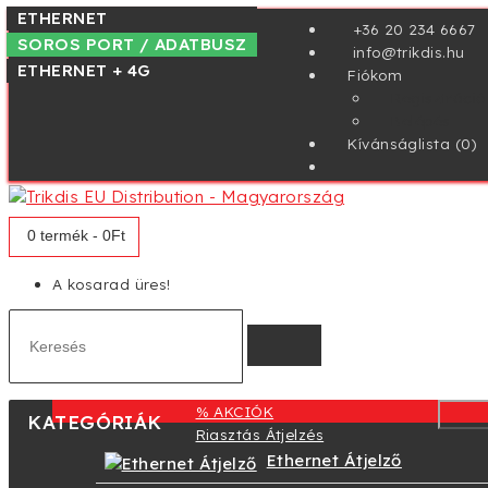
4G
MAGYAR NYELVŰ
-72% KEDVEZMÉNY
ETHERNET + 4G
WIFI + 4G
SOROS PORT / ADATBUSZ
ETHERNET
+36 20 234 6667
SOROS PORT / ADATBUSZ
TIP-RING
SOROS PORT / ADATBUSZ
info@trikdis.hu
ETHERNET + 4G
Fiókom
Regisztráció
Belépés
Kívánságlista (0)
0 termék - 0Ft
A kosarad üres!
% AKCIÓK
KATEGÓRIÁK
Riasztás Átjelzés
Ethernet Átjelző