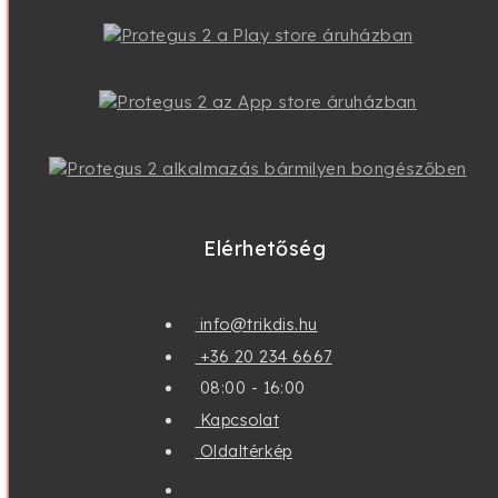
Termék Bejelentések
Protegus 2
FLEXI SP3
Elérhetőség