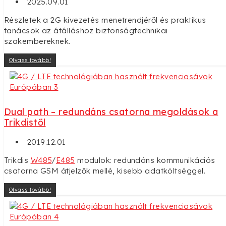
2025.09.01
Részletek a 2G kivezetés menetrendjéről és praktikus
tanácsok az átálláshoz biztonságtechnikai
szakembereknek.
Olvass tovább!
Dual path – redundáns csatorna megoldások a
Trikdistől
2019.12.01
Trikdis
W485
/
E485
modulok: redundáns kommunikációs
csatorna GSM átjelzők mellé, kisebb adatköltséggel.
Olvass tovább!