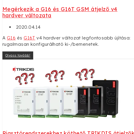
Megérkezik a G16 és G16T GSM átjelző v4
hardver változata
2020.04.14
A
G16
és
G16T
v4 hardver változat legfontosabb újítása:
rugalmasan konfigurálható ki-/bemenetek.
Olvass tovább!
Riasztórendszerekhez köthető TRIKDIS átjelző