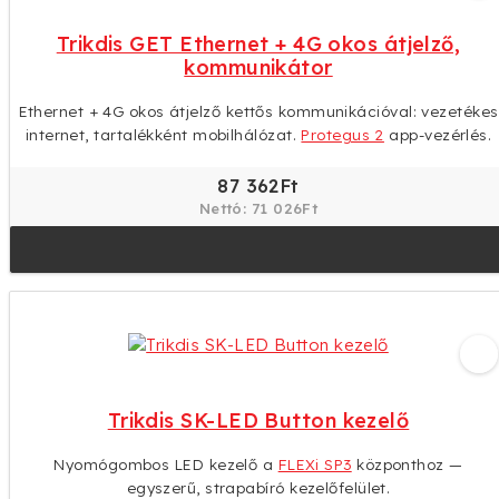
Trikdis GET Ethernet + 4G okos átjelző,
kommunikátor
Ethernet + 4G okos átjelző kettős kommunikációval: vezetékes
internet, tartalékként mobilhálózat.
Protegus 2
app-vezérlés.
87 362Ft
Nettó: 71 026Ft
Trikdis SK-LED Button kezelő
Nyomógombos LED kezelő a
FLEXi SP3
központhoz —
egyszerű, strapabíró kezelőfelület.