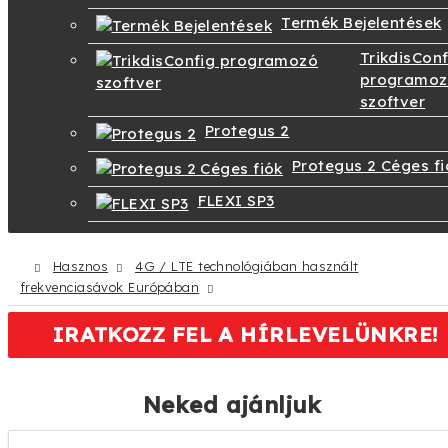
Termék Bejelentések
TrikdisConf
programo
szoftver
Protegus 2
Protegus 2 Céges fi
FLEXI SP3
Hasznos
4G / LTE technológiában használt
frekvenciasávok Európában
IRATKOZZ FEL A HÍRLEVELÜNKRE!
Neked ajánljuk