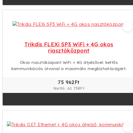
Trikdis FLEXi SP3 WiFi + 4G okos
riasztóközpont
Okos riasztóközpont WiFi + 4G átjelzővel: kettős
kommunikációs útvonal a maximális megbízhatóságért.
75 962Ft
Nettó: 61 758Ft