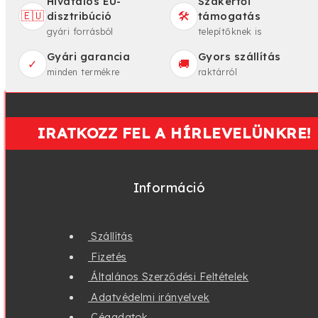
Hivatalos EU-
Szakértői
🇪🇺
🛠️
disztribúció
támogatás
gyári forrásból
telepítőknek is
Gyári garancia
Gyors szállítás
✓
🚚
minden termékre
raktárról
IRATKOZZ FEL A HÍRLEVELÜNKRE!