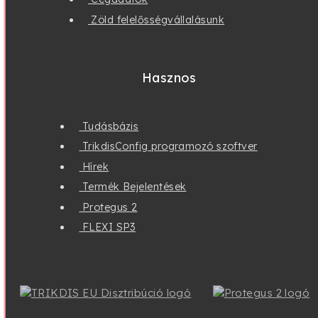
Információ
Szállítás
Fizetés
Általános Szerződési Feltételek
Adatvédelmi irányelvek
Cégadatok
Zöld felelősségvállalásunk
Hasznos
Tudásbázis
TrikdisConfig programozó szoftver
Hírek