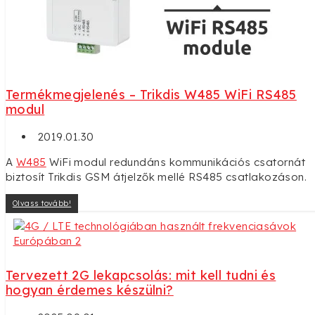
Termékmegjelenés – Trikdis W485 WiFi RS485
modul
2019.01.30
A
W485
WiFi modul redundáns kommunikációs csatornát
biztosít Trikdis GSM átjelzők mellé RS485 csatlakozáson.
Olvass tovább!
Tervezett 2G lekapcsolás: mit kell tudni és
hogyan érdemes készülni?