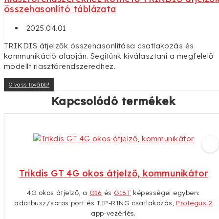
összehasonlító táblázata
2025.04.01
TRIKDIS átjelzők összehasonlítása csatlakozás és
kommunikáció alapján. Segítünk kiválasztani a megfelelő
modellt riasztórendszeredhez.
Olvass tovább!
Kapcsolódó termékek
Trikdis GT 4G okos átjelző, kommunikátor
4G okos átjelző, a
G16
és
G16T
képességei egyben:
adatbusz/soros port és TIP-RING csatlakozás,
Protegus 2
app-vezérlés.