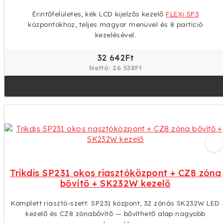
Érintőfelületes, kék LCD kijelzős kezelő
FLEXi SP3
központokhoz, teljes magyar menüvel és 8 partíció
kezelésével.
32 642Ft
Nettó: 26 538Ft
Trikdis SP231 okos riasztóközpont + CZ8 zóna
bővítő + SK232W kezelő
Komplett riasztó-szett: SP231 központ, 32 zónás SK232W LED
kezelő és CZ8 zónabővítő — bővíthető alap nagyobb