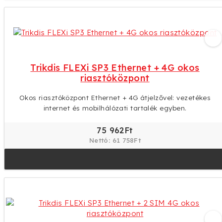
riasztóközpont
Okos riasztóközpont WiFi + 4G átjelzővel: kettős
kommunikációs útvonal a maximális megbízhatóságért.
75 962Ft
Nettó: 61 758Ft
Trikdis FLEXi SP3 Ethernet + 4G okos
riasztóközpont
Okos riasztóközpont Ethernet + 4G átjelzővel: vezetékes
internet és mobilhálózati tartalék egyben.