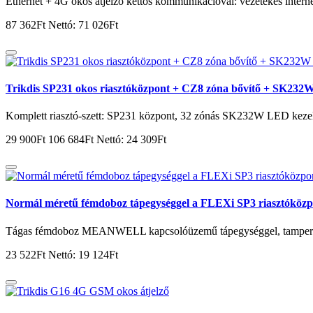
Ethernet + 4G okos átjelző kettős kommunikációval: vezetékes interne
87 362Ft
Nettó: 71 026Ft
Trikdis SP231 okos riasztóközpont + CZ8 zóna bővítő + SK232W
Komplett riasztó-szett: SP231 központ, 32 zónás SK232W LED kezel
29 900Ft
106 684Ft
Nettó: 24 309Ft
Normál méretű fémdoboz tápegységgel a FLEXi SP3 riasztóköz
Tágas fémdoboz MEANWELL kapcsolóüzemű tápegységgel, tamperre
23 522Ft
Nettó: 19 124Ft