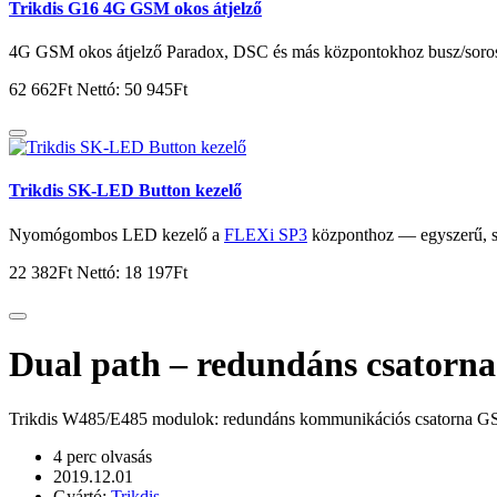
Trikdis G16 4G GSM okos átjelző
4G GSM okos átjelző Paradox, DSC és más központokhoz busz/soros k
62 662Ft
Nettó: 50 945Ft
Trikdis SK-LED Button kezelő
Nyomógombos LED kezelő a
FLEXi SP3
központhoz — egyszerű, st
22 382Ft
Nettó: 18 197Ft
Dual path – redundáns csatorna
Trikdis W485/E485 modulok: redundáns kommunikációs csatorna GSM 
4 perc olvasás
2019.12.01
Gyártó:
Trikdis