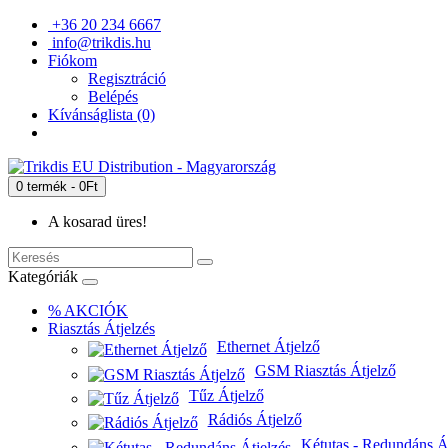
+36 20 234 6667
info@trikdis.hu
Fiókom
Regisztráció
Belépés
Kívánságlista (0)
0 termék - 0Ft
A kosarad üres!
Kategóriák
% AKCIÓK
Riasztás Átjelzés
Ethernet Átjelző
GSM Riasztás Átjelző
Tűz Átjelző
Rádiós Átjelző
Kétutas - Redundáns Át