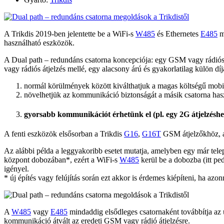
A Trikdis 2019-ben jelentette be a WiFi-s
W485
és Ethernetes
E485
m
használható eszközök.
A Dual path – redundáns csatorna koncepciója: egy GSM vagy rádiós á
vagy rádiós átjelzés mellé, egy alacsony árú és gyakorlatilag külön d
normál körülmények között kiválthatjuk a magas költségű mobil 
növelhetjük az kommunikáció biztonságát a másik csatorna hasz
gyorsabb kommunikációt érhetünk el (pl. egy 2G átjelzéshe
A fenti eszközök elsősorban a Trikdis
G16
,
G16T
GSM átjelzőkhöz, az
Az alábbi példa a leggyakoribb esetet mutatja, amelyben egy már telep
központ dobozában*, ezért a WiFi-s
W485
kerül be a dobozba (itt pe
igényel.
* új építés vagy felújítás során ezt akkor is érdemes kiépíteni, ha azo
A
W485
vagy
E485
mindaddig elsődleges csatornaként továbbítja az ü
kommunikáció átvált az eredeti GSM vagy rádió átjelzésre.