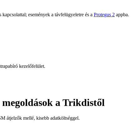
apcsolattal; események a távfelügyeletre és a
Protegus 2
appba.
rapabíró kezelőfelület.
 megoldások a Trikdistől
átjelzők mellé, kisebb adatköltséggel.