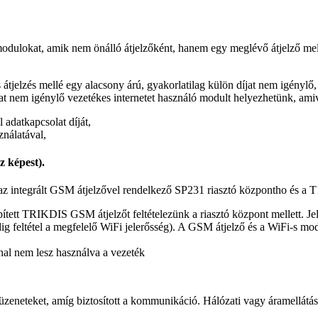
odulokat, amik nem önálló átjelzőként, hanem egy meglévő átjelző me
tjelzés mellé egy alacsony árú, gyakorlatilag külön díjat nem igénylő
íjat nem igénylő vezetékes internetet használó modult helyezhetünk, ami
adatkapcsolat díját,
nálatával,
z képest).
 integrált GSM átjelzővel rendelkező SP231 riasztó központho és a T1
ített TRIKDIS GSM átjelzőt feltételezünk a riasztó központ mellett. Je
dig feltétel a megfelelő WiFi jelerősség). A GSM átjelző és a WiFi-s 
nnal nem lesz használva a vezeték
zeneteket, amíg biztosított a kommunikáció. Hálózati vagy áramellátás 