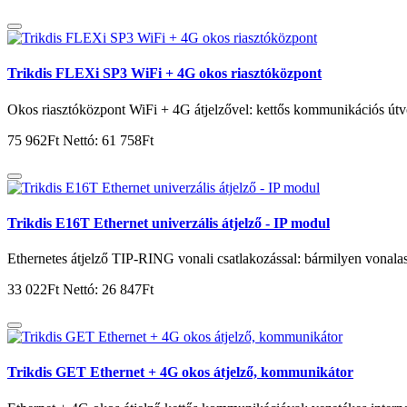
Trikdis FLEXi SP3 WiFi + 4G okos riasztóközpont
Okos riasztóközpont WiFi + 4G átjelzővel: kettős kommunikációs útv
75 962Ft
Nettó: 61 758Ft
Trikdis E16T Ethernet univerzális átjelző - IP modul
Ethernetes átjelző TIP-RING vonali csatlakozással: bármilyen vonalas
33 022Ft
Nettó: 26 847Ft
Trikdis GET Ethernet + 4G okos átjelző, kommunikátor