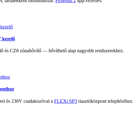
t, tartalékként mobilhálózat.
Protegus 2
app-vezérlés.
 kezelő
ő és CZ8 zónabővítő — bővíthető alap nagyobb rendszerekhez.
ponthoz
l és 230V csatlakozóval a
FLEXi SP3
riasztóközpont telepítéséhez.