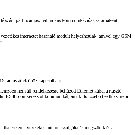
llé szánt párhuzamos, redundáns kommunikációs csatornaként
, vezetékes internetet használó modult helyezhetünk, amivel egy GSM
vel
6 rádiós átjelzőhöz kapcsolható.
llemzően nem áll rendelkezésre behúzott Ethernet kábel a riasztó
modul RS485-ön keresztül kommunikál, ami különösebb beállítást nem
hiba esetén a vezetékes internet szolgáltatás megszűnik és a