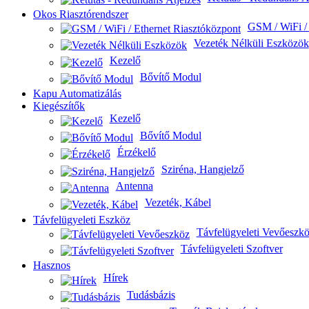
Okos Riasztórendszer
GSM / WiFi / 
Vezeték Nélküli Eszközök
Kezelő
Bővítő Modul
Kapu Automatizálás
Kiegészítők
Kezelő
Bővítő Modul
Érzékelő
Sziréna, Hangjelző
Antenna
Vezeték, Kábel
Távfelügyeleti Eszköz
Távfelügyeleti Vevőeszk
Távfelügyeleti Szoftver
Hasznos
Hírek
Tudásbázis