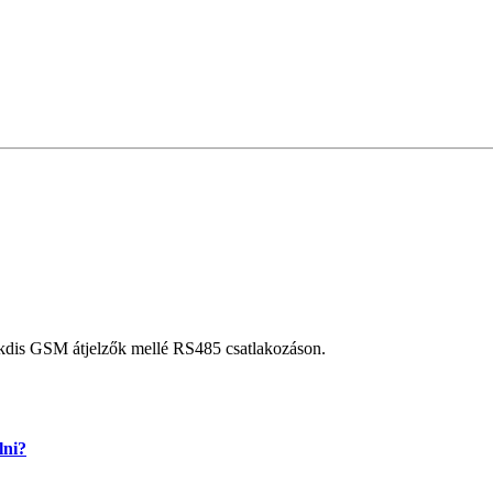
kdis GSM átjelzők mellé RS485 csatlakozáson.
lni?