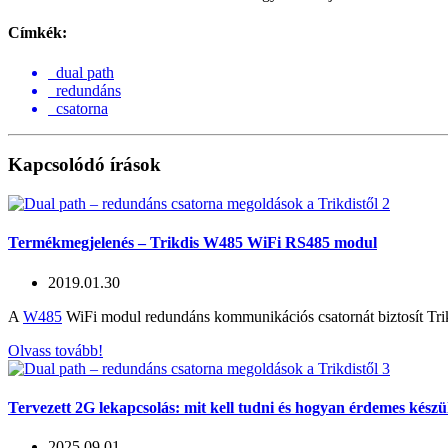
Címkék:
dual path
redundáns
csatorna
Kapcsolódó írások
Termékmegjelenés – Trikdis W485 WiFi RS485 modul
2019.01.30
A
W485
WiFi modul redundáns kommunikációs csatornát biztosít Tri
Olvass tovább!
Tervezett 2G lekapcsolás: mit kell tudni és hogyan érdemes készü
2025.09.01