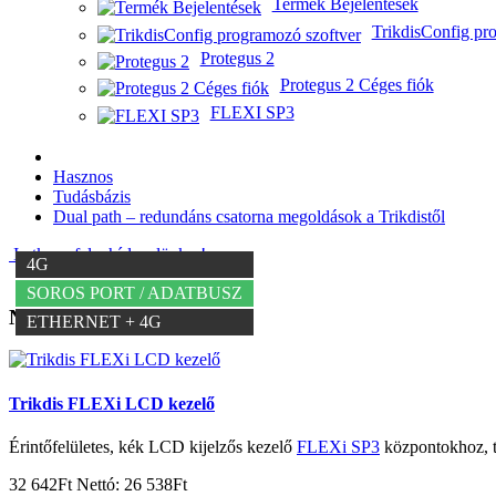
Termék Bejelentések
TrikdisConfig pr
Protegus 2
Protegus 2 Céges fiók
FLEXI SP3
Hasznos
Tudásbázis
Dual path – redundáns csatorna megoldások a Trikdistől
Iratkozz fel a hírlevelünkre!
MAGYAR NYELVŰ
WIFI + 4G
ETHERNET
SOROS PORT / ADATBUSZ
-72% KEDVEZMÉNY
4G
TIP-RING
TIP-RING
SOROS PORT / ADATBUSZ
Neked ajánljuk
ETHERNET + 4G
Trikdis FLEXi LCD kezelő
Érintőfelületes, kék LCD kijelzős kezelő
FLEXi SP3
központokhoz, te
32 642Ft
Nettó: 26 538Ft