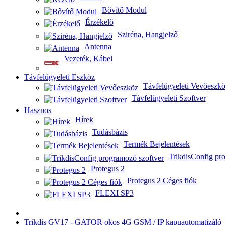
Bővítő Modul
Érzékelő
Sziréna, Hangjelző
Antenna
Vezeték, Kábel
Távfelügyeleti Eszköz
Távfelügyeleti Vevőeszk
Távfelügyeleti Szoftver
Hasznos
Hírek
Tudásbázis
Termék Bejelentések
TrikdisConfig pr
Protegus 2
Protegus 2 Céges fiók
FLEXI SP3
Trikdis GV17 - GATOR okos 4G GSM / IP kapuautomatizáló