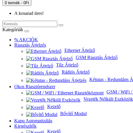
0 termék - 0Ft
A kosarad üres!
Kategóriák
% AKCIÓK
Riasztás Átjelzés
Ethernet Átjelző
GSM Riasztás Átjelző
Tűz Átjelző
Rádiós Átjelző
Kétutas - Redundáns Át
Okos Riasztórendszer
GSM / WiFi / 
Vezeték Nélküli Eszközök
Kezelő
Bővítő Modul
Kapu Automatizálás
Kiegészítők
Kezelő