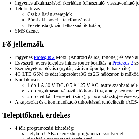
Ingyenes alkalmazásból (korlátlan felhasználó, visszavonható j
Telefonhívás
Csak a listán szereplők
Bárki aki ismeri a telefonszámot
Feketelista (kizárt felhasználók listája)
SMS üzenet
Fő jellemzők
Ingyenes
Protegus 2
Mobil (Android és Ios, Iphone,) és Web a
Egyszerű, gyors telepítés (nincs router beállítás, a
Protegus 2
sz
Események naplózása (nyitás, zárás időpontja, felhasználó)
4G LTE GSM és adat kapcsolat (3G és 2G hálózaton is működ
Kontaktusok:
1 db 1 A 30 V DC, 0,5 A 125 V AC, testre szabható relé 
2 db rugalmasan választható kontaktus, amely bemenet és 
2 db dedikált bemeneti (zóna), pl. szabotázsfigyelésre v
A kapcsolat és a kommunikáció titkosítással rendelkezik (AES
Telepítőknek érdekes
4 féle programozási lehetőség:
helyben USB-n keresztül programozó szoftverrel