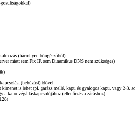
ogosultságokkal)
lkalmazás (bármilyen böngészőből)
erver miatt sem Fix IP, sem Dinamikus DNS nem szükséges)
ik)
kapcsolási (behúzási) idővel
kimenet is lehet (pl. garázs mellé, kapu és gyalogos kapu, vagy 2-3. s
agy a kapu végálláskapcsolójához (ellenőrzés a záráshoz)
-128)