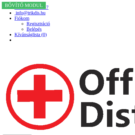
4G
4G
BŐVÍTŐ MODUL
+36 20 234 6667
info@trikdis.hu
Fiókom
Regisztráció
Belépés
Kívánságlista (0)