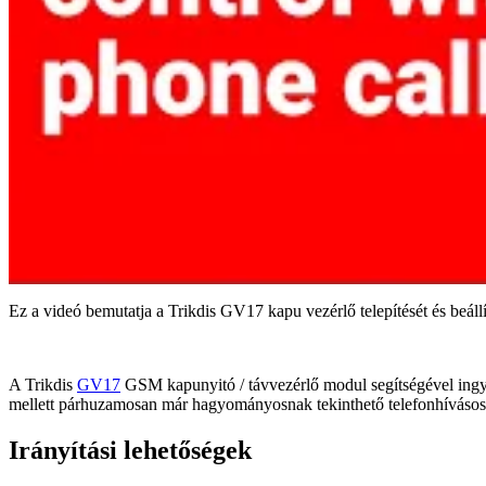
Ez a videó bemutatja a Trikdis GV17 kapu vezérlő telepítését és beállí
A Trikdis
GV17
GSM kapunyitó / távvezérlő modul segítségével ingyene
mellett párhuzamosan már hagyományosnak tekinthető telefonhívásos
Irányítási lehetőségek