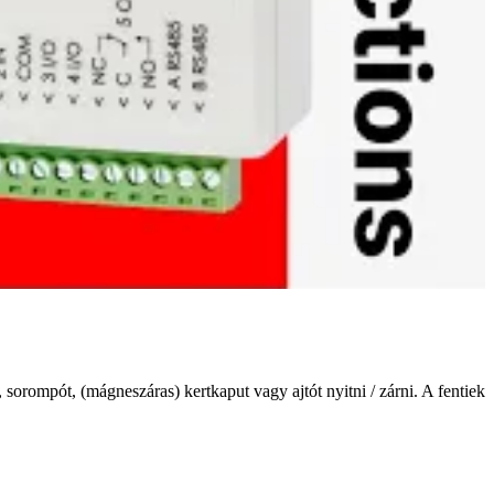
sorompót, (mágneszáras) kertkaput vagy ajtót nyitni / zárni. A fentiek