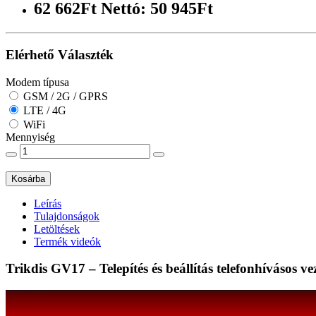
62 662Ft
Nettó: 50 945Ft
Elérhető Választék
Modem típusa
GSM / 2G / GPRS
LTE / 4G
WiFi
Mennyiség
Kosárba
Leírás
Tulajdonságok
Letöltések
Termék videók
Trikdis GV17 – Telepítés és beállítás telefonhívásos ve