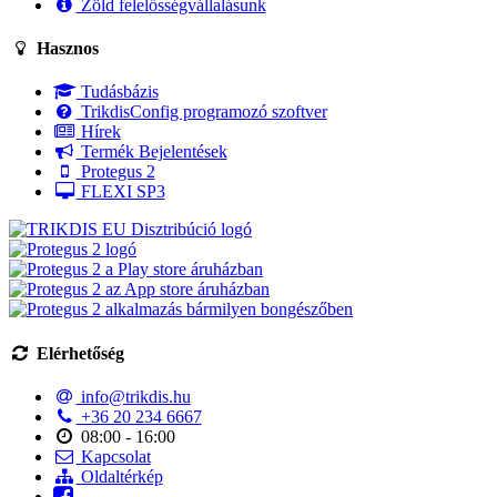
Zöld felelősségvállalásunk
Hasznos
Tudásbázis
TrikdisConfig programozó szoftver
Hírek
Termék Bejelentések
Protegus 2
FLEXI SP3
Elérhetőség
info@trikdis.hu
+36 20 234 6667
08:00 - 16:00
Kapcsolat
Oldaltérkép