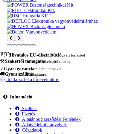
❮
❯
🇪🇺
Hivatalos EU-disztribúció
gyári forrásból
🛠️
Szakértői támogatás
telepítőknek is
✓
Gyári garancia
minden termékre
🚚
Gyors szállítás
raktárról
Iratkozz fel a hírlevelünkre!
Információ
Szállítás
Fizetés
Általános Szerződési Feltételek
Adatvédelmi irányelvek
Cégadatok