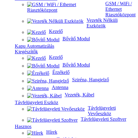
GSM / WiFi /
Ethernet
Riasztóközpont
Vezeték Nélküli
Eszközök
Kezelő
Bővítő Modul
Kapu Automatizálás
Kiegészítők
Kezelő
Bővítő Modul
Érzékelő
Sziréna, Hangjelző
Antenna
Vezeték, Kábel
Távfelügyeleti Eszköz
Távfelügyeleti
Vevőeszköz
Távfelügyeleti Szoftver
Hasznos
Hírek