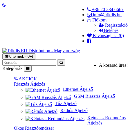
+36 20 234 6667
info@trikdis.hu
Fiókom
Regisztráció
Belépés
Kívánságlista (0)
0 termék - 0Ft
A kosarad üres!
Kategóriák
% AKCIÓK
Riasztás Átjelzés
Ethernet Átjelző
GSM Riasztás Átjelző
Tűz Átjelző
Rádiós Átjelző
Kétutas - Redundáns
Átjelzés
Okos Riasztórendszer