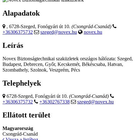
Alapadatok
, 6728-Szeged, Fonógyári út 10.
(Csongrád-Csanád)
+36306375732
szeged@novex.hu
novex.hu
Leírás
Novex Biztonságtechnikai szaküzletek országos hálózata: Szeged,
Budapest, Debrecen, Győr, Kecskemét, Békéscsaba, Hatvan,
Szombathely, Szolnok, Veszprém, Pécs
Telephelyek
6728-Szeged, Fonógyári út 10.
(Csongrád-Csanád)
+36306375732
+36302767338
szeged@novex.hu
Ellátott terület
Magyarország
Csongrád-Csanád
Vissza a listához