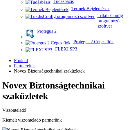
Tudásbázis
Termék Bejelentések
TrikdisConfig
programozó
szoftver
Protegus 2
Protegus 2 Céges fiók
FLEXI SP3
Főoldal
Partnereink
Novex Biztonságtechnikai szaküzletek
Novex Biztonságtechnikai
szaküzletek
Viszonteladó
Kiemelt viszonteladó partnerünk