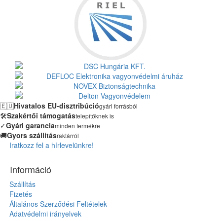
🇪🇺
Hivatalos EU-disztribúció
gyári forrásból
🛠️
Szakértői támogatás
telepítőknek is
✓
Gyári garancia
minden termékre
🚚
Gyors szállítás
raktárról
Iratkozz fel a hírlevelünkre!
Információ
Szállítás
Fizetés
Általános Szerződési Feltételek
Adatvédelmi irányelvek