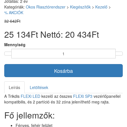
Jótállás: 2 év
Kategóriák:
Okos Riasztórendszer
>
Kiegészítők
>
Kezelő
>
% AKCIÓK
32 642Ft
25 134Ft
Nettó: 20 434Ft
Mennyiség
Kosárba
Leírás
Letöltések
A Trikdis
FLEXi LED
kezelő az összes
FLEXi SP3
vezérlőpanellel
kompatibilis, és 2 partíció és 32 zóna jeleníthető meg rajta.
Fő jellemzők:
Fényes, fehér felület