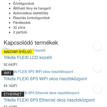
Érintőgombok
Állítható fény és hangerő
Automatikus elsötétítés
Riasztás funkciógombok
Pánikkódok
32 zóna
2 partíció
Kapcsolódó termékek
MAGYAR NYELVŰ
Trikdis FLEXi LCD kezelő
32 642Ft
WIFI
Trikdis FLEXi SP3 WiFi okos riasztóközpont
53 162Ft
ETHERNET
Trikdis FLEXi SP3 Ethernet okos riasztóközpont
53 162Ft