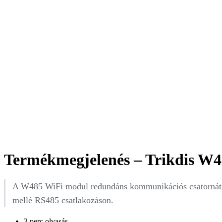
Termékmegjelenés – Trikdis W
A W485 WiFi modul redundáns kommunikációs csatornát b
mellé RS485 csatlakozáson.
3 perc olvasás