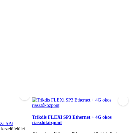
T
Trikdis FLEXi SP3 Ethernet + 4G okos
riasztóközpont
Xi SP3
É
kezelőfelület.