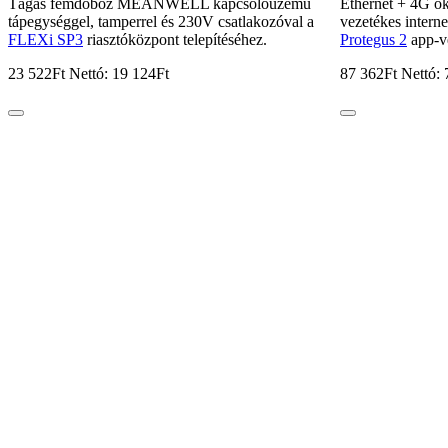
Tágas fémdoboz MEANWELL kapcsolóüzemű
Ethernet + 4G ok
tápegységgel, tamperrel és 230V csatlakozóval a
vezetékes interne
FLEXi SP3
riasztóközpont telepítéséhez.
Protegus 2
app-ve
23 522Ft
Nettó: 19 124Ft
87 362Ft
Nettó: 