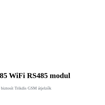
485 WiFi RS485 modul
iztosít Trikdis GSM átjelzők