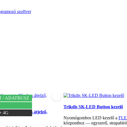
ogramozó szoftver
T / ADATBUSZ
Trikdis SK-LED Button kezelő
ernet + 4G okos átjelző,
+ 4G
Nyomógombos LED kezelő a
FLE
központhoz — egyszerű, strapabíró 