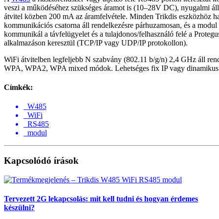
veszi a működéséhez szükséges áramot is (10–28V DC), nyugalmi ál
átvitel közben 200 mA az áramfelvétele. Minden Trikdis eszközhöz h
kommunikációs csatorna áll rendelkezésre párhuzamosan, és a modul 
kommunikál a távfelügyelet és a tulajdonos/felhasználó felé a Prote
alkalmazáson keresztül (TCP/IP vagy UDP/IP protokollon).
WiFi átvitelben legfeljebb N szabvány (802.11 b/g/n) 2,4 GHz áll rend
WPA, WPA2, WPA mixed módok. Lehetséges fix IP vagy dinamikus
Címkék:
W485
WiFi
RS485
modul
Kapcsolódó írások
Tervezett 2G lekapcsolás: mit kell tudni és hogyan érdemes
készülni?