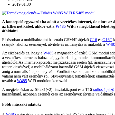
2019.01.30
A koncepció egyszerű: ha adott a vezetékes internet, de nincs az
az Ethernet kábel, akkor ezt a
W485
WiFi-s megoldással lehet l
áthidalni.
Elsősorban a mobilhálózatot használó GSM/IP átjelző
G16
és
G16T
k
szánjuk, ahol az események átvitele és az irányítás is működik a
W48
Az elképzelés az, hogy a
W485
a magasabb díjazású GSM modul adatk
a vezetékes internetes hálózattal, gyakorlatilag minden kommunikációt
átjelzőtől. Az internetkapcsolat megszakadása esetén (pl. áramszünet
router kiesésével) a mobilhálózatot használó GSM átjelző visszavesz
amíg a normális állapot helyreáll. Fordított esetben, amikor a mobilhál
valami nem várt esemény (pl. SIM-egyenleg feltöltésének elmulasztá
tovább a
W485
WiFi modulon keresztül.
A megjelenéskor az SP231(v2) riasztóközpont és a T16
rádiós átjelző
használható, azonban ezeknél csak az események átvitele valósítható
Főbb műszaki adatok:
A
W485
a riasztórendszer vagy átjelző felé RS485 porton keresztül