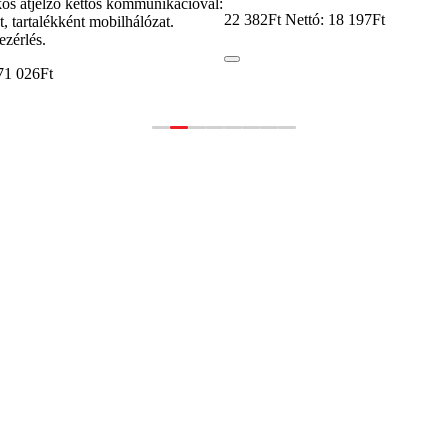
os átjelző kettős kommunikációval:
22 382Ft
Nettó: 18 197Ft
t, tartalékként mobilhálózat.
zérlés.
71 026Ft