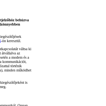
 átjelzőhöz behúzva
egkönnyebben
iegészítőjének
5
-ön keresztül.
apcsolatát váltsa ki
 átvállalva az
 esetén a modem és a
i a kommunikációt,
ózattal történik
sa), minden működhet
kiegészítőjeként is
 meg.
 kommunikál. Onnan