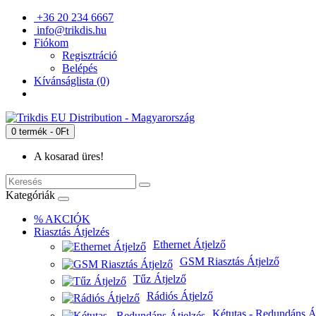
+36 20 234 6667
info@trikdis.hu
Fiókom
Regisztráció
Belépés
Kívánságlista (0)
0 termék - 0Ft
A kosarad üres!
Kategóriák
% AKCIÓK
Riasztás Átjelzés
Ethernet Átjelző
GSM Riasztás Átjelző
Tűz Átjelző
Rádiós Átjelző
Kétutas - Redundáns Át