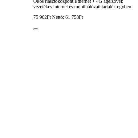
Okos riasztóközpont Ethernet + 4G átjelzővel:
p
vezetékes internet és mobilhálózati tartalék egyben.
3
75 962Ft
Nettó: 61 758Ft