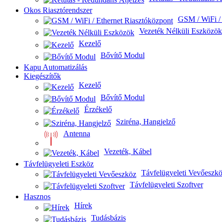
Okos Riasztórendszer
GSM / WiFi / 
Vezeték Nélküli Eszközök
Kezelő
Bővítő Modul
Kapu Automatizálás
Kiegészítők
Kezelő
Bővítő Modul
Érzékelő
Sziréna, Hangjelző
Antenna
Vezeték, Kábel
Távfelügyeleti Eszköz
Távfelügyeleti Vevőeszk
Távfelügyeleti Szoftver
Hasznos
Hírek
Tudásbázis