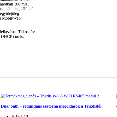
lapotban 100 mA,
asonlóan legalább két
egyidejűleg
gus Mobil/Web
elkezésre. Titkosítás:
 DHCP cím is.
Dual path – redundáns csatorna megoldások a Trikdistől
2019.12.01