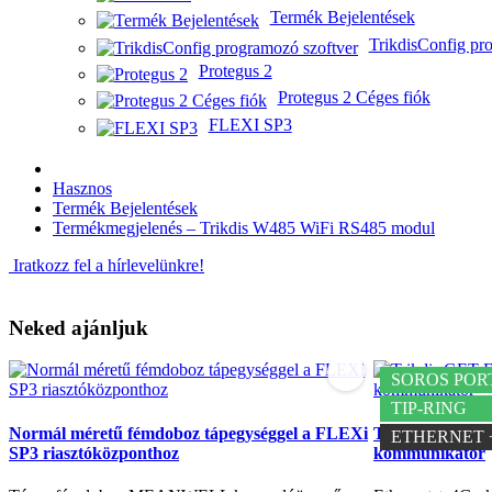
Termék Bejelentések
TrikdisConfig pr
Protegus 2
Protegus 2 Céges fiók
FLEXI SP3
Hasznos
Termék Bejelentések
Termékmegjelenés – Trikdis W485 WiFi RS485 modul
Iratkozz fel a hírlevelünkre!
Neked ajánljuk
SOROS POR
TIP-RING
Normál méretű fémdoboz tápegységgel a FLEXi
Trikdis GET Eth
ETHERNET 
SP3 riasztóközponthoz
kommunikátor