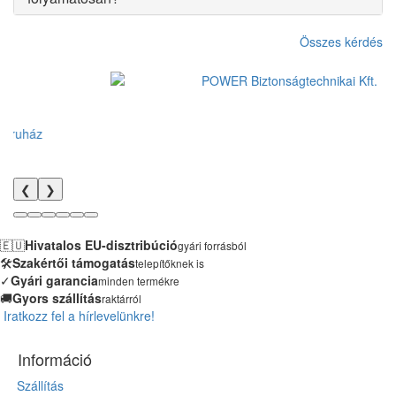
Összes kérdés
❮
❯
🇪🇺
Hivatalos EU-disztribúció
gyári forrásból
🛠️
Szakértői támogatás
telepítőknek is
✓
Gyári garancia
minden termékre
🚚
Gyors szállítás
raktárról
Iratkozz fel a hírlevelünkre!
Információ
Szállítás