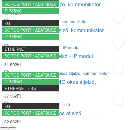
Trikdis GT 4G okos átjelző, kommunikátor
SOROS PORT / ADATBUSZ
TIP-RING
66 462Ft
4G
Trikdis GT+ 4G okos átjelző, kommunikátor
SOROS PORT / ADATBUSZ
TIP-RING
66 462Ft
ETHERNET
Trikdis E16 Ethernet átjelző - IP modul
SOROS PORT / ADATBUSZ
31 502Ft
SOROS PORT / ADATBUSZ
Trikdis GET Ethernet + 4G okos átjelző,
TIP-RING
kommunikátor
ETHERNET + 4G
87 362Ft
4G
Trikdis G16 4G GSM okos átjelző
SOROS PORT / ADATBUSZ
62 662Ft