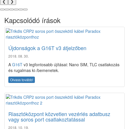
❮
❯
Kapcsolódó írások
Újdonságok a G16T v3 átjelzőben
2018. 08. 30.
A
G16T
v3 legfontosabb újításai: Nano SIM, TLC csatlakozás
és rugalmas ki-/bemenetek.
Olvass tovább!
Riasztóközpont közvetlen vezérlés adatbusz
vagy soros port csatlakoztatással
2018. 10. 19.