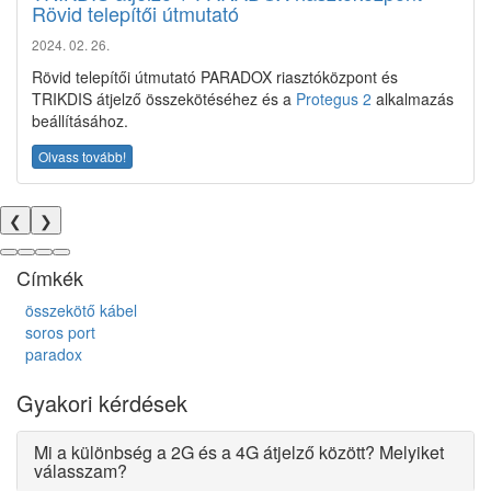
Rövid telepítői útmutató
2024. 02. 26.
Rövid telepítői útmutató PARADOX riasztóközpont és
TRIKDIS átjelző összekötéséhez és a
Protegus 2
alkalmazás
beállításához.
Olvass tovább!
❮
❯
Címkék
összekötő kábel
soros port
paradox
Gyakori kérdések
Mi a különbség a 2G és a 4G átjelző között? Melyiket
válasszam?