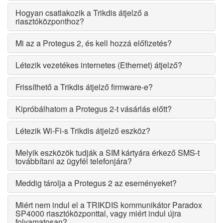
Hogyan csatlakozik a Trikdis átjelző a
riasztóközponthoz?
Mi az a Protegus 2, és kell hozzá előfizetés?
Létezik vezetékes internetes (Ethernet) átjelző?
Frissíthető a Trikdis átjelző firmware-e?
Kipróbálhatom a Protegus 2-t vásárlás előtt?
Létezik Wi-Fi-s Trikdis átjelző eszköz?
Melyik eszközök tudják a SIM kártyára érkező SMS-t
továbbítani az ügyfél telefonjára?
Meddig tárolja a Protegus 2 az eseményeket?
Miért nem indul el a TRIKDIS kommunikátor Paradox
SP4000 riasztóközponttal, vagy miért indul újra
folyamatosan?