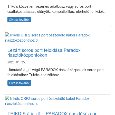
Trikdis közvetlen vezérlés adatbusz vagy soros port
csatlakoztatással: előnyök, kompatibilitás, elérhető funkciók.
Olvass tovább!
Lezárt soros port feloldása Paradox
riasztóközpontokon
2023. 01. 25.
Útmutató a „+" végű PARADOX riasztóközpontok soros port
feloldásához Trikdis átjelzőkhöz.
Olvass tovább!
TRIKDIS átjelző + PARADOX riasztóközpont –