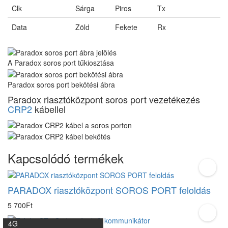
Clk
Sárga
Piros
Tx
Data
Zöld
Fekete
Rx
A Paradox soros port tűkiosztása
Paradox soros port bekötési ábra
Paradox riasztóközpont soros port vezetékezés
CRP2
kábellel
Kapcsolódó termékek
PARADOX riasztóközpont SOROS PORT feloldás
5 700Ft
4G