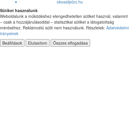
Ft
Forint
Magyar
paradoxatjelzo.hu
dscatjelzo.hu
okosriaszto.eu
okosatjelzo.hu
Sütiket használunk
Weboldalunk a működéshez elengedhetetlen sütiket használ, valamint
– csak a hozzájárulásoddal – statisztikai sütiket a látogatottság
méréséhez. Reklámcélú sütit nem használunk. Részletek:
Adatvédelmi
irányelvek
Beállítások
Elutasítom
Összes elfogadása