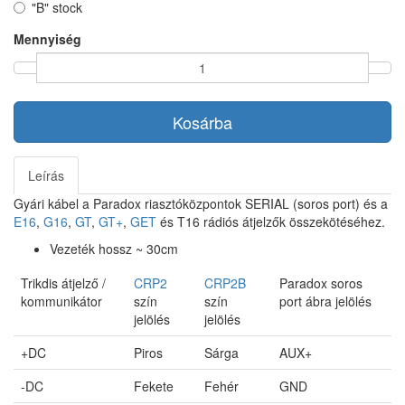
"B" stock
Mennyiség
Kosárba
Leírás
Gyári kábel a Paradox riasztóközpontok SERIAL (soros port) és a
E16
,
G16
,
GT
,
GT+
,
GET
és T16 rádiós átjelzők összekötéséhez.
Vezeték hossz ~ 30cm
Trikdis átjelző /
CRP2
CRP2B
Paradox soros
kommunikátor
szín
szín
port ábra jelölés
jelölés
jelölés
+DC
Piros
Sárga
AUX+
-DC
Fekete
Fehér
GND