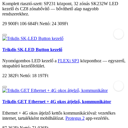
Komplett riasztó-szett: SP231 központ, 32 zónás SK232W LED
kezelő és CZ8 zónabővítő — bővíthető alap nagyobb
rendszerekhez.
29 900Ft
106 684Ft
Nettó: 24 309Ft
Trikdis SK-LED Button kezelő
Nyomógombos LED kezelő a
FLEXi SP3
központhoz — egyszerű,
strapabíró kezelőfelület.
22 382Ft
Nettó: 18 197Ft
Trikdis GET Ethernet + 4G okos átjelző, kommunikátor
Ethernet + 4G okos átjelző kettős kommunikációval: vezetékes
internet, tartalékként mobilhálózat.
Protegus 2
app-vezérlés.
87 362Ft
Nettó: 71 026Ft