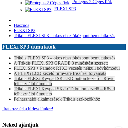
Protegus 2 Céges fiók
FLEXI SP3
Hasznos
FLEXI SP3
Trikdis FLEXi SP3 – okos riasztóközpont bemutatkozás
FLEXi SP3 útmutatók
Trikdis FLEXi SP3 – okos riasztóközpont bemutatkozás
A Trikdis FLEXi SP3 GRADE 3 minősítést szerzett
FLEXi SP3 + Paradox RTX3 vezeték nélküli bővítőmodul
A FLEXi LCD kezelő firmware frissítési folyamata
Trikdis FLEXi Keypad SK-LED button kezelő – Rövid
felhasználói útmutató
Trikdis FLEXi Keypad SK-LCD button kezelő – Rövid
felhasználói útmutató
Felhasználói alkalmazások Trikdis eszközökhöz
Iratkozz fel a hírlevelünkre!
Neked ajánljuk