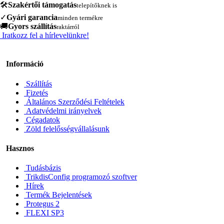
🛠️
Szakértői támogatás
telepítőknek is
✓
Gyári garancia
minden termékre
🚚
Gyors szállítás
raktárról
Iratkozz fel a hírlevelünkre!
Információ
Szállítás
Fizetés
Általános Szerződési Feltételek
Adatvédelmi irányelvek
Cégadatok
Zöld felelősségvállalásunk
Hasznos
Tudásbázis
TrikdisConfig programozó szoftver
Hírek
Termék Bejelentések
Protegus 2
FLEXI SP3