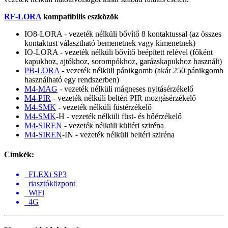
RF-LORA
kompatibilis eszközök
IO8-LORA - vezeték nélküli bővítő 8 kontaktussal (az összes
kontaktust választható bemenetnek vagy kimenetnek)
IO-LORA - vezeték nélküli bővítő beépített relével (főként
kapukhoz, ajtókhoz, sorompókhoz, garázskapukhoz használt)
PB-LORA
- vezeték nélküli pánikgomb (akár 250 pánikgomb
használható egy rendszerben)
M4-MAG
- vezeték nélküli mágneses nyitásérzékelő
M4-PIR
- vezeték nélküli beltéri PIR mozgásérzékelő
M4-SMK
- vezeték nélküli füstérzékelő
M4-SMK
-H - vezeték nélküli füst- és hőérzékelő
M4-SIREN
- vezeték nélküli kültéri sziréna
M4-SIREN
-IN - vezeték nélküli beltéri sziréna
Címkék:
FLEXi SP3
riasztóközpont
WiFi
4G