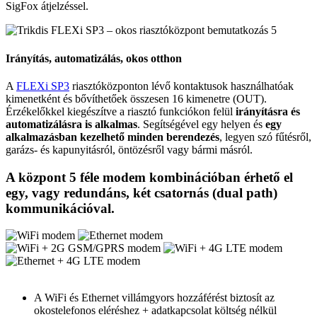
SigFox átjelzéssel.
Irányítás, automatizálás, okos otthon
A
FLEXi SP3
riasztóközponton lévő kontaktusok használhatóak
kimenetként és bővíthetőek összesen 16 kimenetre (OUT).
Érzékelőkkel kiegészítve a riasztó funkciókon felül
irányításra és
automatizálásra is alkalmas
. Segítségével egy helyen és
egy
alkalmazásban kezelhető minden berendezés
, legyen szó fűtésről,
garázs- és kapunyitásról, öntözésről vagy bármi másról.
A központ 5 féle modem kombinációban érhető el
egy, vagy redundáns, két csatornás (dual path)
kommunikációval.
A WiFi és Ethernet villámgyors hozzáférést biztosít az
okostelefonos eléréshez + adatkapcsolat költség nélkül