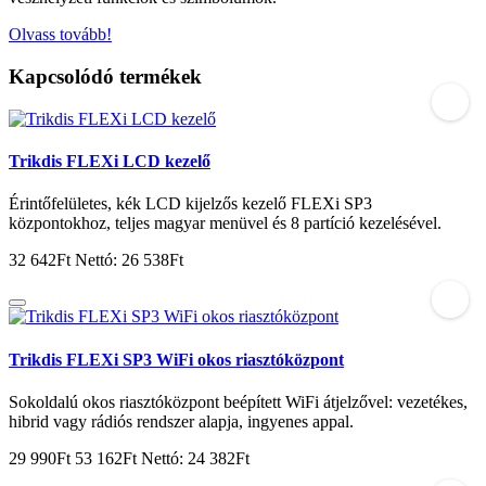
Olvass tovább!
Kapcsolódó termékek
Trikdis FLEXi LCD kezelő
Érintőfelületes, kék LCD kijelzős kezelő FLEXi SP3
központokhoz, teljes magyar menüvel és 8 partíció kezelésével.
32 642Ft
Nettó: 26 538Ft
Trikdis FLEXi SP3 WiFi okos riasztóközpont
Sokoldalú okos riasztóközpont beépített WiFi átjelzővel: vezetékes,
hibrid vagy rádiós rendszer alapja, ingyenes appal.
29 990Ft
53 162Ft
Nettó: 24 382Ft