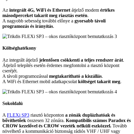
Az
integrált 4G, WiFi és Ethernet
átjelző modem
értékes
másodperceket takarít meg riasztás esetén
.
A nagyobb sebesség további előnye a
gyorsabb távoli
programozás és irányítás
.
Költséghatékony
Az integrált átjelző
jelentősen csökkenti a teljes rendszer árát
.
Átjelző telepítés esetén érdemes megfontolni a riasztó központ
cseréjét.
A távoli programozással
megtakarítható a kiszállás
.
A WiFi és Ethernet mobil adatkapcsolat
költséget takarít meg
.
Sokoldalú
A
FLEXi SP3
riasztó központon
a zónák duplázhatóak és
bővíthetőek
összesen 32 zónára.
Kompatibilis számos Paradox és
CROW kezelővel és CROW vezeték nélküli eszközzel.
Tovább
növelhető a kommunikáció biztonság rádiós VHF / UHF vagy