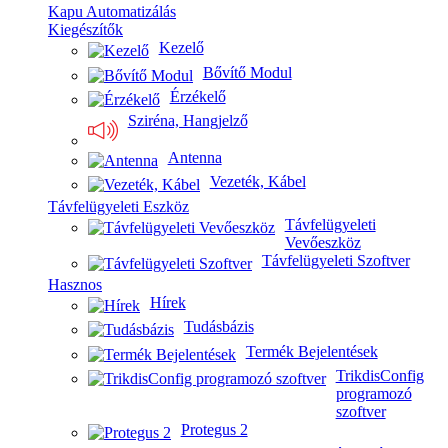
Kapu Automatizálás
Kiegészítők
Kezelő
Bővítő Modul
Érzékelő
Sziréna, Hangjelző
Antenna
Vezeték, Kábel
Távfelügyeleti Eszköz
Távfelügyeleti
Vevőeszköz
Távfelügyeleti Szoftver
Hasznos
Hírek
Tudásbázis
Termék Bejelentések
TrikdisConfig
programozó
szoftver
Protegus 2