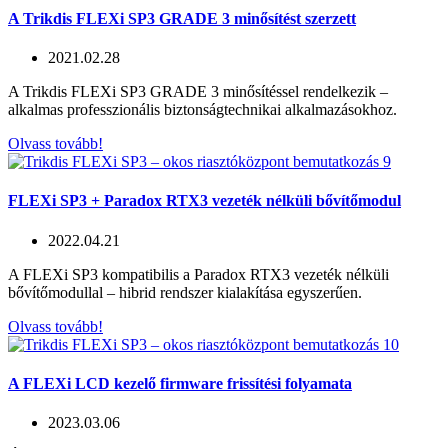
A Trikdis FLEXi SP3 GRADE 3 minősítést szerzett
2021.02.28
A Trikdis FLEXi SP3 GRADE 3 minősítéssel rendelkezik –
alkalmas professzionális biztonságtechnikai alkalmazásokhoz.
Olvass tovább!
FLEXi SP3 + Paradox RTX3 vezeték nélküli bővítőmodul
2022.04.21
A FLEXi SP3 kompatibilis a Paradox RTX3 vezeték nélküli
bővítőmodullal – hibrid rendszer kialakítása egyszerűen.
Olvass tovább!
A FLEXi LCD kezelő firmware frissítési folyamata
2023.03.06