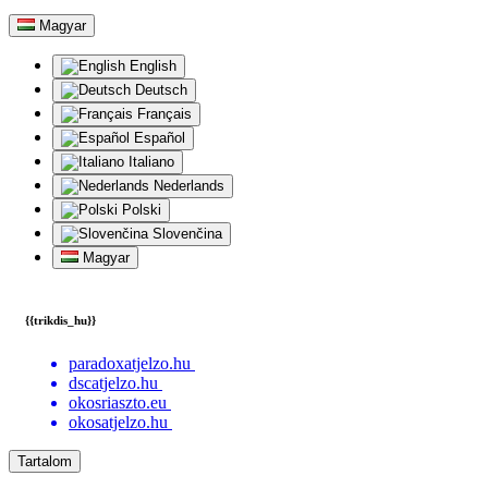
Magyar
English
Deutsch
Français
Español
Italiano
Nederlands
Polski
Slovenčina
Magyar
{{trikdis_hu}}
paradoxatjelzo.hu
dscatjelzo.hu
okosriaszto.eu
okosatjelzo.hu
Tartalom