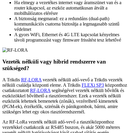
Ha elmegy a vezetékes internet vagy áramszünet van és a
router kikapcsol, az eszköz automatikusan átvált a
mobilhálózatos elérésre
A biztonság megmarad: ez a redundáns (dual-path)
kommunikációs csatorna biztosítja a legmagasabb szintű
védelmet
A gyors WiFi, Ethernet és 4G LTE kapcsolat kényelmes
távoli programozást vagy firmware frissítést tesz lehetővé
Vezeték nélküli vagy hibrid rendszerre van
szükséged?
A Trikdis
RF-LORA
vezeték nélküli adó-vevő a Trikdis vezeték
nélküli családja központi eleme. A Trikdis
FLEXi SP3
központhoz
csatlakoztatott
RF-LORA
segítségével vezeték nélküli bővítők és
eszközökkel bővíthető a riasztórendszer. Ezek a vezeték nélküli
eszközök lehetnek bemenetek (zónák), vezérelhető kimenetek
(PGM-ek), érzékelők, szirénák és pánikgombok, bármi, amire
szükséges lehet egy okos riasztórendszernél.
Az RF-LoRa vezeték nélküli adó-vevő a riasztóközponthoz
vezetékkel csatlakozik az RS485 buszon, és akár 5000 méteres
vezeték nélküli hatótávolságot kínál szabad rálátás esetén.