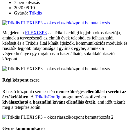
7 perc olvasás
2020.08.10
Gyártó:
Trikdis
Megjelent a
FLEXi SP3
- a Trikdis eddigi legjobb okos riasztója,
aminek a tervezésénél az elmúlt évek telepítői és felhasználói
kéréseit és a Trikdis által kínált átjelzők, kommunikációs modulok és
riasztók legjobb tulajdonságait gyúrták egybe, aminek a
végeredménye egy rugalmasan használható, sokoldalú riasztó
központ.
Régi központ csere
Riasztó központ csere esetén
nem szükséges ellenállást cserélni az
érzékelőkben
. A
TrikdisConfig
programozó szoftverben
kiválasztható a használni kívánt ellenállás érték
, ami időt takarít
meg a telepítés során.
Gyors kommunikáció