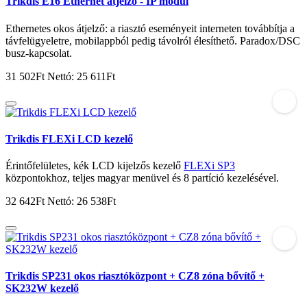
Trikdis E16 Ethernet átjelző - IP modul
Ethernetes okos átjelző: a riasztó eseményeit interneten továbbítja a
távfelügyeletre, mobilappból pedig távolról élesíthető. Paradox/DSC
busz-kapcsolat.
31 502Ft
Nettó: 25 611Ft
Trikdis FLEXi LCD kezelő
Érintőfelületes, kék LCD kijelzős kezelő
FLEXi SP3
központokhoz, teljes magyar menüvel és 8 partíció kezelésével.
32 642Ft
Nettó: 26 538Ft
Trikdis SP231 okos riasztóközpont + CZ8 zóna bővítő +
SK232W kezelő