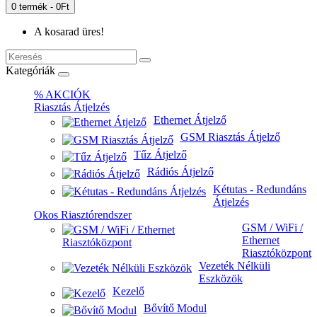
0 termék - 0Ft
A kosarad üres!
Kategóriák
% AKCIÓK
Riasztás Átjelzés
Ethernet Átjelző
GSM Riasztás Átjelző
Tűz Átjelző
Rádiós Átjelző
Kétutas - Redundáns
Átjelzés
Okos Riasztórendszer
GSM / WiFi /
Ethernet
Riasztóközpont
Vezeték Nélküli
Eszközök
Kezelő
Bővítő Modul