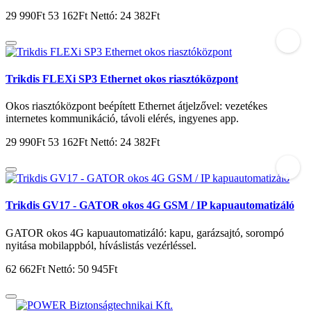
29 990Ft
53 162Ft
Nettó: 24 382Ft
Trikdis FLEXi SP3 Ethernet okos riasztóközpont
Okos riasztóközpont beépített Ethernet átjelzővel: vezetékes
internetes kommunikáció, távoli elérés, ingyenes app.
29 990Ft
53 162Ft
Nettó: 24 382Ft
Trikdis GV17 - GATOR okos 4G GSM / IP kapuautomatizáló
GATOR okos 4G kapuautomatizáló: kapu, garázsajtó, sorompó
nyitása mobilappból, híváslistás vezérléssel.
62 662Ft
Nettó: 50 945Ft