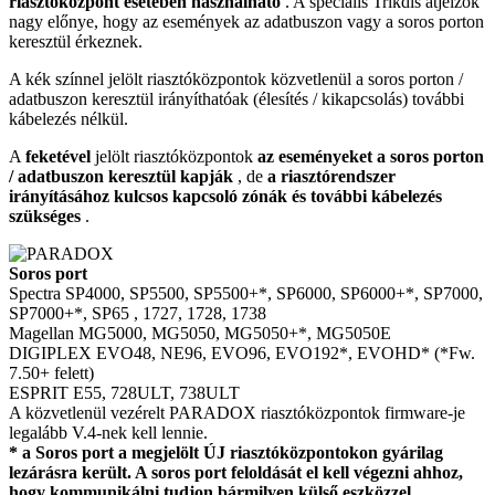
riasztóközpont esetében használható
. A speciális Trikdis átjelzők
nagy előnye, hogy az események az adatbuszon vagy a soros porton
keresztül érkeznek.
A kék színnel jelölt riasztóközpontok közvetlenül a soros porton /
adatbuszon keresztül irányíthatóak (élesítés / kikapcsolás) további
kábelezés nélkül.
A
feketével
jelölt riasztóközpontok
az eseményeket a soros porton
/ adatbuszon keresztül kapják
, de
a riasztórendszer
irányításához kulcsos kapcsoló zónák és további kábelezés
szükséges
.
Soros port
Spectra
SP4000, SP5500, SP5500+*, SP6000, SP6000+*, SP7000,
SP7000+*, SP65
, 1727, 1728, 1738
Magellan
MG5000, MG5050, MG5050+*,
MG5050E
DIGIPLEX EVO48, NE96, EVO96,
EVO192*, EVOHD*
(*Fw.
7.50+ felett)
ESPRIT E55, 728ULT, 738ULT
A közvetlenül vezérelt PARADOX riasztóközpontok firmware-je
legalább V.4-nek kell lennie.
* a
Soros port
a
megjelölt ÚJ riasztóközpontokon gyárilag
lezárásra került. A soros port feloldását el kell végezni ahhoz,
hogy kommunikálni tudjon bármilyen külső eszközzel.