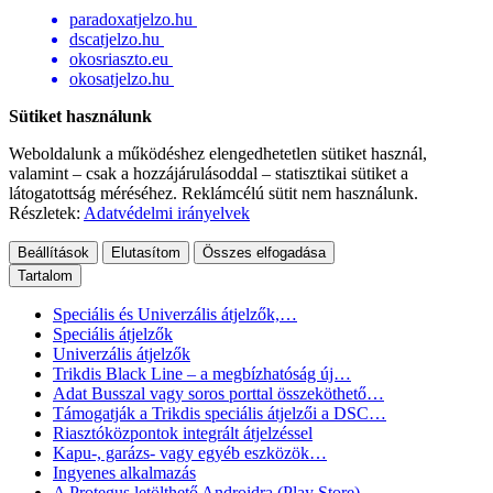
Italiano
Nederlands
Polski
Slovenčina
Magyar
{{trikdis_hu}}
paradoxatjelzo.hu
dscatjelzo.hu
okosriaszto.eu
okosatjelzo.hu
Sütiket használunk
Weboldalunk a működéshez elengedhetetlen sütiket használ,
valamint – csak a hozzájárulásoddal – statisztikai sütiket a
látogatottság méréséhez. Reklámcélú sütit nem használunk.
Részletek:
Adatvédelmi irányelvek
Beállítások
Elutasítom
Összes elfogadása
Tartalom