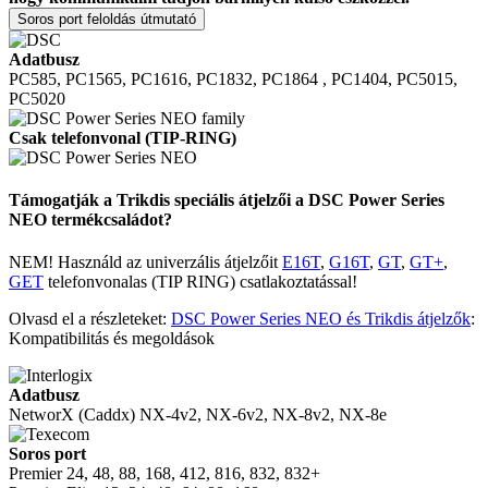
Soros port feloldás útmutató
Adatbusz
PC585, PC1565, PC1616, PC1832, PC1864
, PC1404, PC5015,
PC5020
Csak telefonvonal (TIP-RING)
Támogatják a Trikdis speciális átjelzői a DSC Power Series
NEO termékcsaládot?
NEM! Használd az univerzális átjelzőit
E16T
,
G16T
,
GT
,
GT+
,
GET
telefonvonalas (TIP RING) csatlakoztatással!
Olvasd el a részleteket:
DSC Power Series NEO és Trikdis átjelzők
:
Kompatibilitás és megoldások
Adatbusz
NetworX (Caddx)
NX-4v2, NX-6v2, NX-8v2, NX-8e
Soros port
Premier
24, 48, 88, 168,
412, 816, 832, 832+