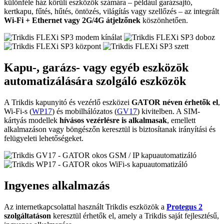
különféle ház körüli eszközök számára – például garázsajtó,
kertkapu, fűtés, hűtés, öntözés, világítás vagy szellőzés – az integrált
Wi-Fi + Ethernet vagy 2G/4G átjelzőnek
köszönhetően.
Kapu-, garázs- vagy egyéb eszközök
automatizálására szolgáló
eszközök
A Trikdis kapunyitó és vezérlő eszközei
GATOR néven érhetők el
,
Wi-Fi-s (
WP17
) és mobilhálózatos (
GV17
) kivitelben. A SIM-
kártyás modellek
hívásos vezérlésre is alkalmasak
, emellett
alkalmazáson vagy böngészőn keresztül is biztosítanak irányítási és
felügyeleti lehetőségeket.
Ingyenes alkalmazás
Az internetkapcsolattal használt Trikdis eszközök a
Protegus 2
szolgáltatáson
keresztül érhetők el, amely a Trikdis saját fejlesztésű,