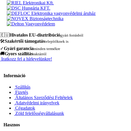
🇪🇺
Hivatalos EU-disztribúció
gyári forrásból
🛠️
Szakértői támogatás
telepítőknek is
✓
Gyári garancia
minden termékre
🚚
Gyors szállítás
raktárról
Iratkozz fel a hírlevelünkre!
Információ
Szállítás
Fizetés
Általános Szerződési Feltételek
Adatvédelmi irányelvek
Cégadatok
Zöld felelősségvállalásunk
Hasznos