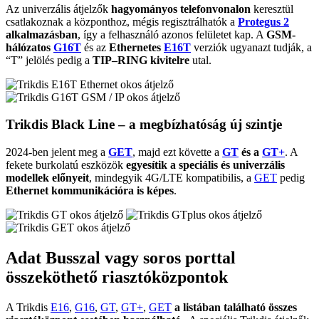
Az univerzális átjelzők
hagyományos telefonvonalon
keresztül
csatlakoznak a központhoz, mégis regisztrálhatók a
Protegus 2
alkalmazásban
, így a felhasználó azonos felületet kap. A
GSM-
hálózatos
G16T
és az
Ethernetes
E16T
verziók ugyanazt tudják, a
“T” jelölés pedig a
TIP–RING kivitelre
utal.
Trikdis Black Line – a megbízhatóság új szintje
2024-ben jelent meg a
GET
, majd ezt követte a
GT
és a
GT+
. A
fekete burkolatú eszközök
egyesítik a speciális és univerzális
modellek előnyeit
, mindegyik 4G/LTE kompatibilis, a
GET
pedig
Ethernet kommunikációra is képes
.
Adat Busszal vagy soros porttal
összeköthető riasztóközpontok
A Trikdis
E16
,
G16
,
GT
,
GT+
,
GET
a listában található összes