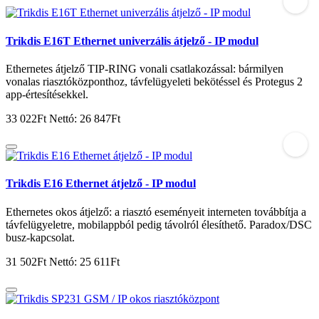
Trikdis E16T Ethernet univerzális átjelző - IP modul
Ethernetes átjelző TIP-RING vonali csatlakozással: bármilyen
vonalas riasztóközponthoz, távfelügyeleti bekötéssel és Protegus 2
app-értesítésekkel.
33 022Ft
Nettó: 26 847Ft
Trikdis E16 Ethernet átjelző - IP modul
Ethernetes okos átjelző: a riasztó eseményeit interneten továbbítja a
távfelügyeletre, mobilappból pedig távolról élesíthető. Paradox/DSC
busz-kapcsolat.
31 502Ft
Nettó: 25 611Ft