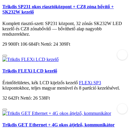
Trikdis SP231 okos riasztóközpont + CZ8 zóna bővítő +
SK232W kezelő
Komplett riasztó-szett: SP231 központ, 32 zónás SK232W LED
kezelő és CZ8 zónabővítő — bővíthető alap nagyobb
rendszerekhez.
29 900Ft
106 684Ft
Nettó: 24 309Ft
Trikdis FLEXi LCD kezelő
Érintőfelületes, kék LCD kijelzős kezelő
FLEXi SP3
központokhoz, teljes magyar menüvel és 8 partíció kezelésével.
32 642Ft
Nettó: 26 538Ft
Trikdis GET Ethernet + 4G okos átjelző, kommunikátor