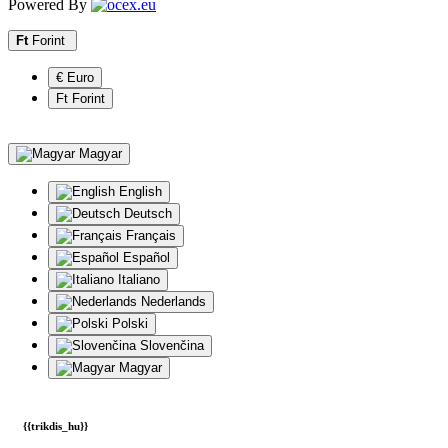
info@trikdis.hu
+36 20 234 6667
08:00 - 16:00
Kapcsolat
Oldaltérkép
Trikdis EU Distribution - Magyarország © 2017 - 2026
Powered By
Ft
Forint
€ Euro
Ft Forint
Magyar
English
Deutsch
Français
Español