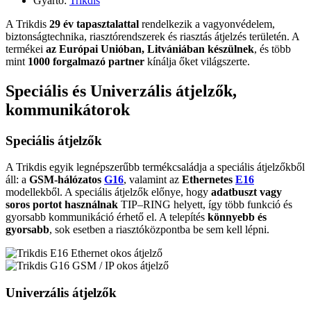
Gyártó:
Trikdis
A Trikdis
29
év tapasztalattal
rendelkezik a vagyonvédelem,
biztonságtechnika, riasztórendszerek és riasztás átjelzés területén. A
termékei
az Európai Unióban, Litvániában készülnek
, és több
mint
1000 forgalmazó partner
kínálja őket világszerte.
Speciális és Univerzális átjelzők
,
kommunikátorok
Speciális átjelzők
A Trikdis egyik legnépszerűbb termékcsaládja a speciális átjelzőkből
áll: a
GSM-hálózatos
G16
, valamint az
Ethernetes
E16
modellekből. A speciális átjelzők előnye, hogy
adatbuszt vagy
soros portot használnak
TIP–RING helyett, így több funkció és
gyorsabb kommunikáció érhető el. A telepítés
könnyebb és
gyorsabb
, sok esetben a riasztóközpontba be sem kell lépni.
Univerzális átjelzők