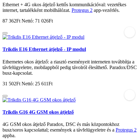
Ethernet + 4G okos átjelző kettős kommunikációval: vezetékes
internet, tartalékként mobilhálózat.
Protegus 2
app-vezérlés.
87 362Ft
Nettó: 71 026Ft
Trikdis E16 Ethernet átjelző - IP modul
Ethernetes okos átjelző: a riasztó eseményeit interneten továbbítja a
távfelügyeletre, mobilappból pedig távolról élesíthető. Paradox/DSC
busz-kapcsolat.
31 502Ft
Nettó: 25 611Ft
Trikdis G16 4G GSM okos átjelző
4G GSM okos átjelző Paradox, DSC és más központokhoz
busz/soros kapcsolattal; események a távfelügyeletre és a
Protegus 2
appba.