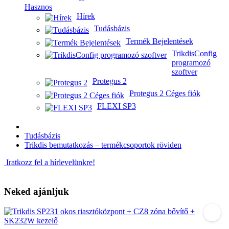
Hasznos
Hírek
Tudásbázis
Termék Bejelentések
TrikdisConfig
programozó
szoftver
Protegus 2
Protegus 2 Céges fiók
FLEXI SP3
Tudásbázis
Trikdis bemutatkozás – termékcsoportok röviden
Iratkozz fel a hírlevelünkre!
Neked ajánljuk