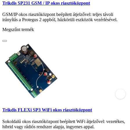
Trikdis SP231 GSM / IP okos riasztóközpont
GSM/IP okos riasztóközpont beépített átjelzővel: teljes távoli
irányítás a Protegus 2 appból, házkörüli eszközök vezérlésével.
Megszűnt termék
Trikdis FLEXi SP3 WiFi okos riasztóközpont
Sokoldalú okos riasztóközpont beépített WiFi átjelzővel: vezetékes,
hibrid vagy rádiós rendszer alapja, ingyenes appal.