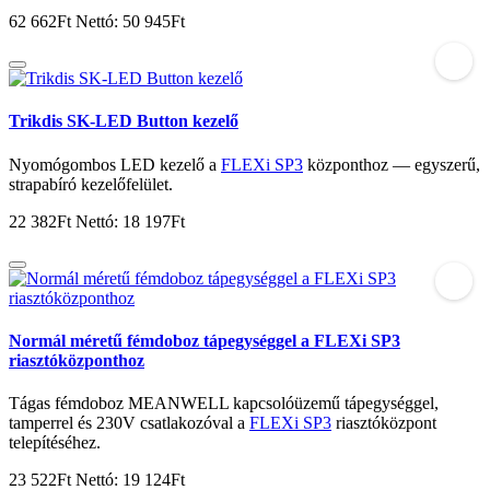
62 662Ft
Nettó: 50 945Ft
Trikdis SK-LED Button kezelő
Nyomógombos LED kezelő a
FLEXi SP3
központhoz — egyszerű,
strapabíró kezelőfelület.
22 382Ft
Nettó: 18 197Ft
Normál méretű fémdoboz tápegységgel a FLEXi SP3
riasztóközponthoz
Tágas fémdoboz MEANWELL kapcsolóüzemű tápegységgel,
tamperrel és 230V csatlakozóval a
FLEXi SP3
riasztóközpont
telepítéséhez.
23 522Ft
Nettó: 19 124Ft