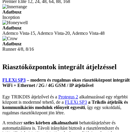
Premier Elite
12, 24, 48, 64, 88, 168
Adatbusz
Inception
Adatbusz
Ademco Vista-15, Ademco Vista-20, Ademco Vista-48
Adatbusz
Runner 4/8, 8/16
Riasztóközpontok
integrált átjelzéssel
FLEXi SP3
–
modern és rugalmas okos riasztóközpont
integrált
WiFi + Ethernet / 2G / 4G GSM / IP átjelzővel
Egy TRIKDIS átjelzővel és a
Protegus 2
alkalmazással egy régebbi
központ is modernné tehető, de a
FLEXi SP3
a Trikdis átjelzők és
kommunikációs modulok előnyeit egyesíti
, így egy sokoldalú,
rugalmas riasztóközpont jön létre.
A rendszer
széles körben alkalmazható
behatolásjelzésre és
automatizálásra is. Távoli irányítást biztosít a riasztórendszer és