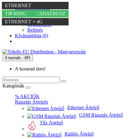
-72% KEDVEZMÉNY
MAGYAR NYELVŰ
SOROS PORT / ADATBUSZ
ETHERNET
4G
ETHERNET
+36 20 234 6667
info@trikdis.hu
TIP-RING
SOROS PORT / ADATBUSZ
SOROS PORT / ADATBUSZ
TIP-RING
Fiókom
ETHERNET + 4G
Regisztráció
Belépés
Kívánságlista (0)
0 termék - 0Ft
A kosarad üres!
Kategóriák
% AKCIÓK
Riasztás Átjelzés
Ethernet Átjelző
GSM Riasztás Átjelző
Tűz Átjelző
Rádiós Átjelző