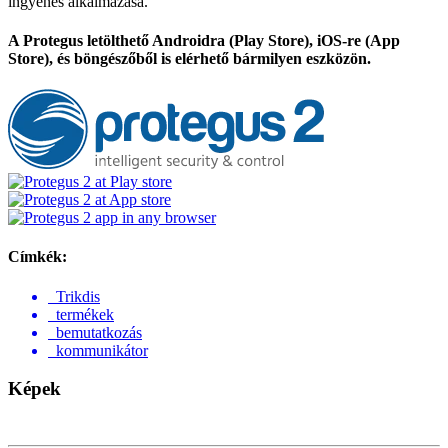
ingyenes alkalmazása.
A Protegus letölthető
Androidra
(Play Store),
iOS-re
(App
Store), és böngészőből is elérhető bármilyen eszközön.
Címkék:
Trikdis
termékek
bemutatkozás
kommunikátor
Képek