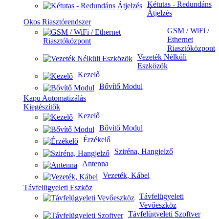
Kétutas - Redundáns
Átjelzés
Okos Riasztórendszer
GSM / WiFi /
Ethernet
Riasztóközpont
Vezeték Nélküli
Eszközök
Kezelő
Bővítő Modul
Kapu Automatizálás
Kiegészítők
Kezelő
Bővítő Modul
Érzékelő
Sziréna, Hangjelző
Antenna
Vezeték, Kábel
Távfelügyeleti Eszköz
Távfelügyeleti
Vevőeszköz
Távfelügyeleti Szoftver