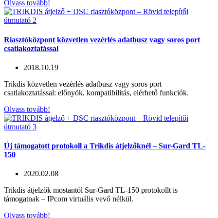
Olvass tovább!
Riasztóközpont közvetlen vezérlés adatbusz vagy soros port
csatlakoztatással
2018.10.19
Trikdis közvetlen vezérlés adatbusz vagy soros port
csatlakoztatással: előnyök, kompatibilitás, elérhető funkciók.
Olvass tovább!
Új támogatott protokoll a Trikdis átjelzőknél – Sur-Gard TL-
150
2020.02.08
Trikdis átjelzők mostantól Sur-Gard TL-150 protokollt is
támogatnak – IPcom virtuális vevő nélkül.
Olvass tovább!