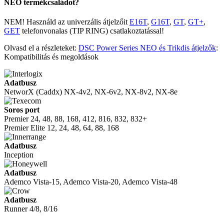
NEO termékcsaládot?
NEM! Használd az univerzális átjelzőit
E16T
,
G16T
,
GT
,
GT+
,
GET
telefonvonalas (TIP RING) csatlakoztatással!
Olvasd el a részleteket:
DSC Power Series NEO és Trikdis átjelzők
:
Kompatibilitás és megoldások
Adatbusz
NetworX (Caddx)
NX-4v2, NX-6v2, NX-8v2, NX-8e
Soros port
Premier
24, 48, 88, 168,
412, 816, 832, 832+
Premier Elite
12, 24, 48, 64, 88, 168
Adatbusz
Inception
Adatbusz
Ademco Vista-15, Ademco Vista-20, Ademco Vista-48
Adatbusz
Runner 4/8, 8/16