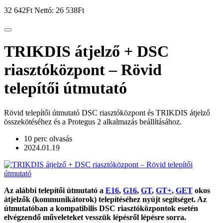
32 642Ft
Nettó: 26 538Ft
TRIKDIS átjelző + DSC
riasztóközpont – Rövid
telepítői útmutató
Rövid telepítői útmutató DSC riasztóközpont és TRIKDIS átjelző
összekötéséhez és a Protegus 2 alkalmazás beállításához.
10 perc olvasás
2024.01.19
Az alábbi telepítői útmutató a
E16
,
G16
,
GT
,
GT+
,
GET
okos
átjelzők (kommunikátorok) telepítéséhez nyújt segítséget. Az
útmutatóban a kompatibilis DSC riasztóközpontok esetén
elvégzendő műveleteket vesszük lépésről lépésre sorra.