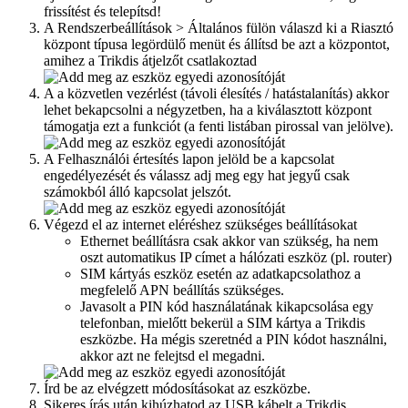
frissítést és telepítsd!
A Rendszerbeállítások > Általános fülön válaszd ki a Riasztó
központ típusa legördülő menüt és állítsd be azt a központot,
amihez a Trikdis átjelzőt csatlakoztad
A a közvetlen vezérlést (távoli élesítés / hatástalanítás) akkor
lehet bekapcsolni a négyzetben, ha a kiválasztott központ
támogatja ezt a funkciót (a fenti listában pirossal van jelölve).
A Felhasználói értesítés lapon jelöld be a kapcsolat
engedélyezését és válassz adj meg egy hat jegyű csak
számokból álló kapcsolat jelszót.
Végezd el az internet eléréshez szükséges beállításokat
Ethernet beállításra csak akkor van szükség, ha nem
oszt automatikus IP címet a hálózati eszköz (pl. router)
SIM kártyás eszköz esetén az adatkapcsolathoz a
megfelelő APN beállítás szükséges.
Javasolt a PIN kód használatának kikapcsolása egy
telefonban, mielőtt bekerül a SIM kártya a Trikdis
eszközbe. Ha mégis szeretnéd a PIN kódot használni,
akkor azt ne felejtsd el megadni.
Írd be az elvégzett módosításokat az eszközbe.
Sikeres írás után kihúzhatod az USB kábelt a Trikdis