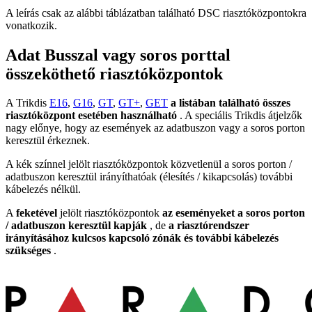
A leírás csak az alábbi táblázatban található DSC riasztóközpontokra
vonatkozik.
Adat Busszal vagy soros porttal
összeköthető riasztóközpontok
A Trikdis
E16
,
G16
,
GT
,
GT+
,
GET
a listában található összes
riasztóközpont esetében használható
. A speciális Trikdis átjelzők
nagy előnye, hogy az események az adatbuszon vagy a soros porton
keresztül érkeznek.
A kék színnel jelölt riasztóközpontok közvetlenül a soros porton /
adatbuszon keresztül irányíthatóak (élesítés / kikapcsolás) további
kábelezés nélkül.
A
feketével
jelölt riasztóközpontok
az eseményeket a soros porton
/ adatbuszon keresztül kapják
, de
a riasztórendszer
irányításához kulcsos kapcsoló zónák és további kábelezés
szükséges
.