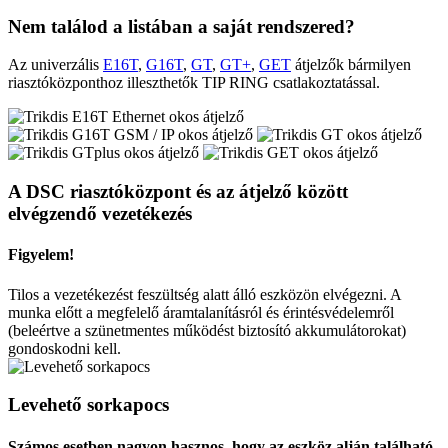
Nem találod a listában a saját rendszered?
Az univerzális
E16T
,
G16T
,
GT
,
GT+
,
GET
átjelzők bármilyen
riasztóközponthoz illeszthetők TIP RING csatlakoztatással.
A DSC riasztóközpont és az átjelző között
elvégzendő vezetékezés
Figyelem!
Tilos a vezetékezést feszültség alatt álló eszközön elvégezni. A
munka előtt a megfelelő áramtalanításról és érintésvédelemről
(beleértve a szünetmentes működést biztosító akkumulátorokat)
gondoskodni kell.
Levehető sorkapocs
Számos esetben nagyon hasznos, hogy az eszköz alján található