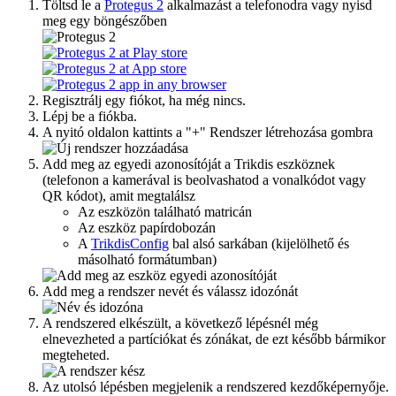
Töltsd le a
Protegus 2
alkalmazást a telefonodra vagy nyisd
meg egy böngészőben
Regisztrálj egy fiókot, ha még nincs.
Lépj be a fiókba.
A nyitó oldalon kattints a "+" Rendszer létrehozása gombra
Add meg az egyedi azonosítóját a Trikdis eszköznek
(telefonon a kamerával is beolvashatod a vonalkódot vagy
QR kódot), amit megtalálsz
Az eszközön található matricán
Az eszköz papírdobozán
A
TrikdisConfig
bal alsó sarkában (kijelölhető és
másolható formátumban)
Add meg a rendszer nevét és válassz idozónát
A rendszered elkészült, a következő lépésnél még
elnevezheted a partíciókat és zónákat, de ezt később bármikor
megteheted.
Az utolsó lépésben megjelenik a rendszered kezdőképernyője.