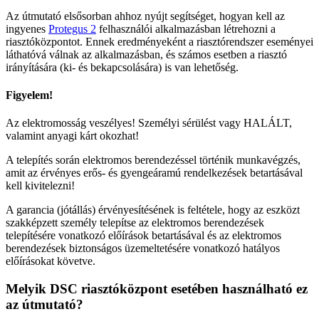
Az útmutató elsősorban ahhoz nyújt segítséget, hogyan kell az
ingyenes
Protegus 2
felhasználói alkalmazásban létrehozni a
riasztóközpontot. Ennek eredményeként a riasztórendszer eseményei
láthatóvá válnak az alkalmazásban, és számos esetben a riasztó
irányítására (ki- és bekapcsolására) is van lehetőség.
Figyelem!
Az elektromosság veszélyes! Személyi sérülést vagy HALÁLT,
valamint anyagi kárt okozhat!
A telepítés során elektromos berendezéssel történik munkavégzés,
amit az érvényes erős- és gyengeáramú rendelkezések betartásával
kell kivitelezni!
A garancia (jótállás) érvényesítésének is feltétele, hogy az eszközt
szakképzett személy telepítse az elektromos berendezések
telepítésére vonatkozó előírások betartásával és az elektromos
berendezések biztonságos üzemeltetésére vonatkozó hatályos
előírásokat követve.
Melyik DSC riasztóközpont esetében használható ez
az útmutató?