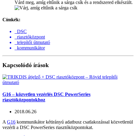
Várd meg, amíg eltűnik a sárga csík és a rendszered elkészült.
Címkék:
DSC
riasztóközpont
telepítői útmutató
kommunikátor
Kapcsolódó írások
G16 – közvetlen vezérlés DSC PowerSeries
riasztóközpontokhoz
2018.06.26
A
G16
kommunikátor kétirányú adatbusz csatlakozással közvetlenül
vezérli a DSC PowerSeries riasztóközpontokat.