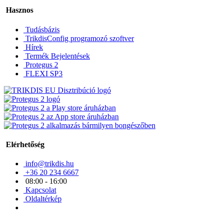
Hasznos
Tudásbázis
TrikdisConfig programozó szoftver
Hírek
Termék Bejelentések
Protegus 2
FLEXI SP3
Elérhetőség
info@trikdis.hu
+36 20 234 6667
08:00 - 16:00
Kapcsolat
Oldaltérkép