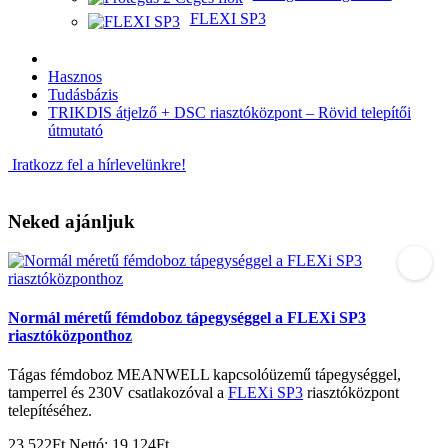
FLEXI SP3
Hasznos
Tudásbázis
TRIKDIS átjelző + DSC riasztóközpont – Rövid telepítői
útmutató
Iratkozz fel a hírlevelünkre!
Neked ajánljuk
Normál méretű fémdoboz tápegységgel a FLEXi SP3
riasztóközponthoz
Tágas fémdoboz MEANWELL kapcsolóüzemű tápegységgel,
tamperrel és 230V csatlakozóval a
FLEXi SP3
riasztóközpont
telepítéséhez.
23 522Ft
Nettó: 19 124Ft