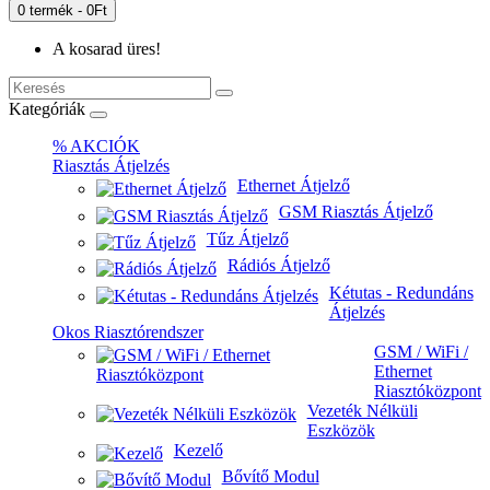
0 termék - 0Ft
A kosarad üres!
Kategóriák
% AKCIÓK
Riasztás Átjelzés
Ethernet Átjelző
GSM Riasztás Átjelző
Tűz Átjelző
Rádiós Átjelző
Kétutas - Redundáns
Átjelzés
Okos Riasztórendszer
GSM / WiFi /
Ethernet
Riasztóközpont
Vezeték Nélküli
Eszközök
Kezelő
Bővítő Modul