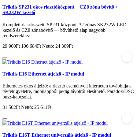
Trikdis SP231 okos riasztóközpont + CZ8 zóna bővítő +
SK232W kezelő
Komplett riasztó-szett: SP231 központ, 32 zónás SK232W LED
kezelő és CZ8 zónabővítő — bővíthető alap nagyobb
rendszerekhez.
29 900Ft
106 684Ft
Nettó: 24 309Ft
Trikdis E16 Ethernet átjelző - IP modul
Ethernetes okos átjelző: a riasztó eseményeit interneten továbbítja a
távfelügyeletre, mobilappból pedig távolról élesíthető. Paradox/DSC
busz-kapcsolat.
31 502Ft
Nettó: 25 611Ft
Trikdis E16T Ethernet univerzális átjelző - IP modul