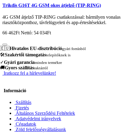
Trikdis G16T 4G GSM okos átjelző (TIP-RING)
4G GSM átjelző TIP-RING csatlakozással: bármilyen vonalas
riasztóközponthoz, távfelügyeleti és app-értesítésekkel.
66 462Ft
Nettó: 54 034Ft
🇪🇺
Hivatalos EU-disztribúció
gyári forrásból
🛠️
Szakértői támogatás
telepítőknek is
✓
Gyári garancia
minden termékre
🚚
Gyors szállítás
raktárról
Iratkozz fel a hírlevelünkre!
Információ
Szállítás
Fizetés
Általános Szerződési Feltételek
Adatvédelmi irányelvek
Cégadatok
Zöld felelősségvállalásunk