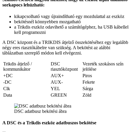
sorkapocs lehúzható:
kikapcsolható vagy újraindítható egy mozdulattal az eszköz
bekötésnél könnyebben mozgatható
a Trikdis eszköz odavihető a számítógéphez, ha USB kábellel
kell programozni
A DSC központ és a TRIKDIS átjelző összekötéséhez egy legalább
négy eres riasztókábelre van szükség. A bekötést az alábbi
táblázatban szereplő módon kell elvégezni.
Trikdis átjelző /
DSC
Vezeték szokásos szín
kommunikátor
riasztóközpont
jelölése
+DC
AUX+
Piros
-DC
AUX-
Fekete
Clk
YEL
Sárga
Data
GREEN
Zöld
DSC adatbusz bekötési ábra
A DSC és a Trikdis eszköz adatbuszos bekötése