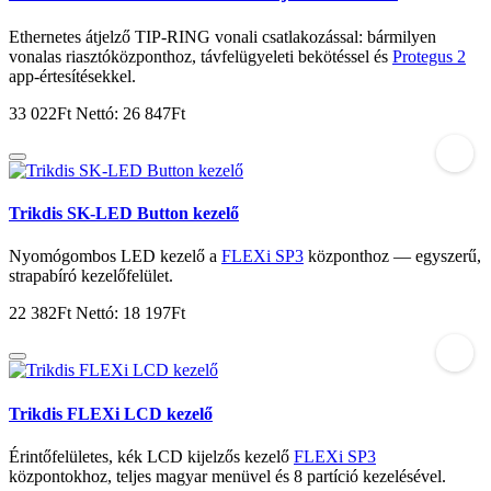
Ethernetes átjelző TIP-RING vonali csatlakozással: bármilyen
vonalas riasztóközponthoz, távfelügyeleti bekötéssel és
Protegus 2
app-értesítésekkel.
33 022Ft
Nettó: 26 847Ft
Trikdis SK-LED Button kezelő
Nyomógombos LED kezelő a
FLEXi SP3
központhoz — egyszerű,
strapabíró kezelőfelület.
22 382Ft
Nettó: 18 197Ft
Trikdis FLEXi LCD kezelő
Érintőfelületes, kék LCD kijelzős kezelő
FLEXi SP3
központokhoz, teljes magyar menüvel és 8 partíció kezelésével.