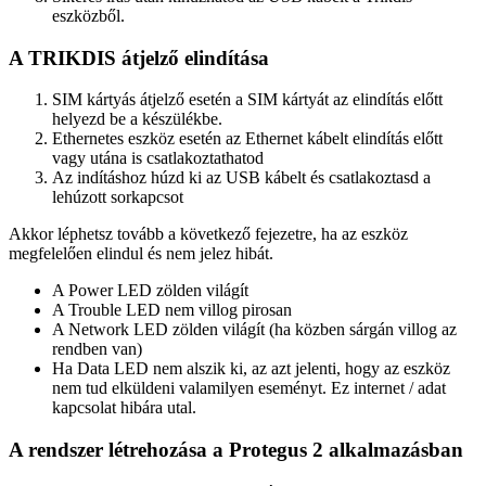
eszközből.
A TRIKDIS átjelző elindítása
SIM kártyás átjelző esetén a SIM kártyát az elindítás előtt
helyezd be a készülékbe.
Ethernetes eszköz esetén az Ethernet kábelt elindítás előtt
vagy utána is csatlakoztathatod
Az indításhoz húzd ki az USB kábelt és csatlakoztasd a
lehúzott sorkapcsot
Akkor léphetsz tovább a következő fejezetre, ha az eszköz
megfelelően elindul és nem jelez hibát.
A Power LED zölden világít
A Trouble LED nem villog pirosan
A Network LED zölden világít (ha közben sárgán villog az
rendben van)
Ha Data LED nem alszik ki, az azt jelenti, hogy az eszköz
nem tud elküldeni valamilyen eseményt. Ez internet / adat
kapcsolat hibára utal.
A rendszer létrehozása a Protegus 2 alkalmazásban