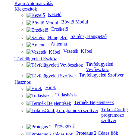
Kapu Automatizálás
Kiegészítők
Kezelő
Bővítő Modul
Érzékelő
Sziréna, Hangjelző
Antenna
Vezeték, Kábel
Távfelügyeleti Eszköz
Távfelügyeleti
Vevőeszköz
Távfelügyeleti Szoftver
Hasznos
Hírek
Tudásbázis
Termék Bejelentések
TrikdisConfig
programozó
szoftver
Protegus 2
Protegus 2 Céges fiók