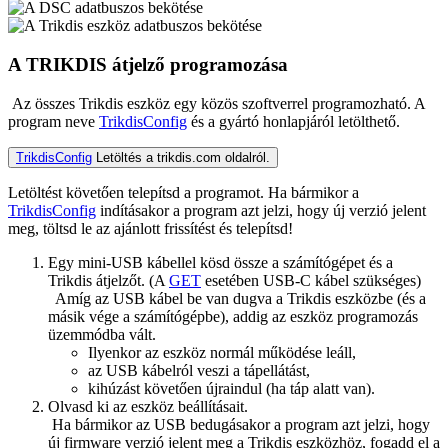
A TRIKDIS átjelző programozása
Az összes Trikdis eszköz egy közös szoftverrel programozható. A
program neve
TrikdisConfig
és a gyártó honlapjáról letölthető.
TrikdisConfig
Letöltés a trikdis.com oldalról.
Letöltést követően telepítsd a programot. Ha bármikor a
TrikdisConfig
indításakor a program azt jelzi, hogy új verzió jelent
meg, töltsd le az ajánlott frissítést és telepítsd!
Egy mini-USB kábellel kösd össze a számítógépet és a
Trikdis átjelzőt. (A
GET
esetében USB-C kábel szükséges)
Amíg az USB kábel be van dugva a Trikdis eszközbe (és a
másik vége a számítógépbe), addig az eszköz programozás
üzemmódba vált.
Ilyenkor az eszköz normál működése leáll,
az USB kábelról veszi a tápellátást,
kihúzást követően újraindul (ha táp alatt van).
Olvasd ki az eszköz beállításait.
Ha bármikor az USB bedugásakor a program azt jelzi, hogy
új firmware verzió jelent meg a Trikdis eszközhöz, fogadd el a