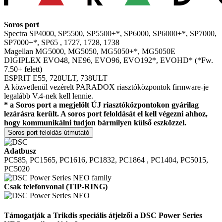
Soros port
Spectra
SP4000, SP5500, SP5500+*, SP6000, SP6000+*, SP7000,
SP7000+*, SP65
, 1727, 1728, 1738
Magellan
MG5000, MG5050, MG5050+*,
MG5050E
DIGIPLEX EVO48, NE96, EVO96,
EVO192*, EVOHD*
(*Fw.
7.50+ felett)
ESPRIT E55, 728ULT, 738ULT
A közvetlenül vezérelt PARADOX riasztóközpontok firmware-je
legalább V.4-nek kell lennie.
* a
Soros port
a
megjelölt ÚJ riasztóközpontokon gyárilag
lezárásra került. A soros port feloldását el kell végezni ahhoz,
hogy kommunikálni tudjon bármilyen külső eszközzel.
Soros port feloldás útmutató
Adatbusz
PC585, PC1565, PC1616, PC1832, PC1864
, PC1404, PC5015,
PC5020
Csak telefonvonal (TIP-RING)
Támogatják a Trikdis speciális átjelzői a DSC Power Series