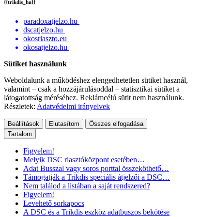
{{trikdis_hu}}
paradoxatjelzo.hu
dscatjelzo.hu
okosriaszto.eu
okosatjelzo.hu
Sütiket használunk
Weboldalunk a működéshez elengedhetetlen sütiket használ,
valamint – csak a hozzájárulásoddal – statisztikai sütiket a
látogatottság méréséhez. Reklámcélú sütit nem használunk.
Részletek:
Adatvédelmi irányelvek
Beállítások
Elutasítom
Összes elfogadása
Tartalom
Figyelem!
Melyik DSC riasztóközpont esetében…
Adat Busszal vagy soros porttal összeköthető…
Támogatják a Trikdis speciális átjelzői a DSC…
Nem találod a listában a saját rendszered?
Figyelem!
Levehető sorkapocs
A DSC és a Trikdis eszköz adatbuszos bekötése