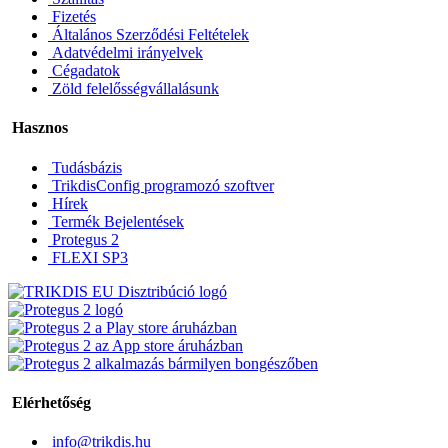
Fizetés
Általános Szerződési Feltételek
Adatvédelmi irányelvek
Cégadatok
Zöld felelősségvállalásunk
Hasznos
Tudásbázis
TrikdisConfig programozó szoftver
Hírek
Termék Bejelentések
Protegus 2
FLEXI SP3
Elérhetőség
info@trikdis.hu