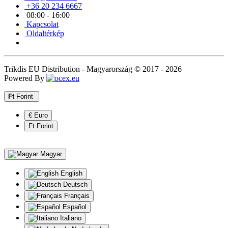
+36 20 234 6667
08:00 - 16:00
Kapcsolat
Oldaltérkép
Trikdis EU Distribution - Magyarország © 2017 - 2026
Powered By
Ft
Forint
€ Euro
Ft Forint
Magyar
English
Deutsch
Français
Español
Italiano