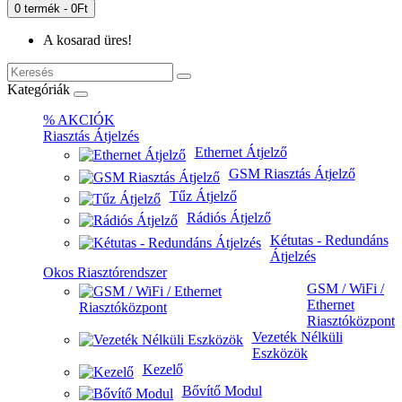
0 termék - 0Ft
A kosarad üres!
Kategóriák
% AKCIÓK
Riasztás Átjelzés
Ethernet Átjelző
GSM Riasztás Átjelző
Tűz Átjelző
Rádiós Átjelző
Kétutas - Redundáns
Átjelzés
Okos Riasztórendszer
GSM / WiFi /
Ethernet
Riasztóközpont
Vezeték Nélküli
Eszközök
Kezelő
Bővítő Modul