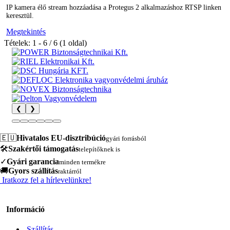
IP kamera élő stream hozzáadása a Protegus 2 alkalmazáshoz RTSP linken
keresztül.
Megtekintés
Tételek: 1 - 6 / 6 (1 oldal)
❮
❯
🇪🇺
Hivatalos EU-disztribúció
gyári forrásból
🛠️
Szakértői támogatás
telepítőknek is
✓
Gyári garancia
minden termékre
🚚
Gyors szállítás
raktárról
Iratkozz fel a hírlevelünkre!
Információ
Szállítás