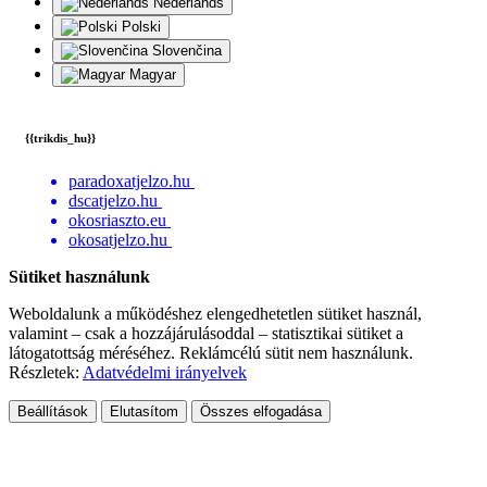
Nederlands
Polski
Slovenčina
Magyar
{{trikdis_hu}}
paradoxatjelzo.hu
dscatjelzo.hu
okosriaszto.eu
okosatjelzo.hu
Sütiket használunk
Weboldalunk a működéshez elengedhetetlen sütiket használ,
valamint – csak a hozzájárulásoddal – statisztikai sütiket a
látogatottság méréséhez. Reklámcélú sütit nem használunk.
Részletek:
Adatvédelmi irányelvek
Beállítások
Elutasítom
Összes elfogadása