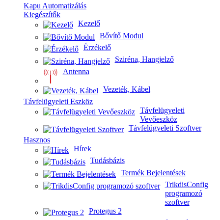
Kapu Automatizálás
Kiegészítők
Kezelő
Bővítő Modul
Érzékelő
Sziréna, Hangjelző
Antenna
Vezeték, Kábel
Távfelügyeleti Eszköz
Távfelügyeleti
Vevőeszköz
Távfelügyeleti Szoftver
Hasznos
Hírek
Tudásbázis
Termék Bejelentések
TrikdisConfig
programozó
szoftver
Protegus 2