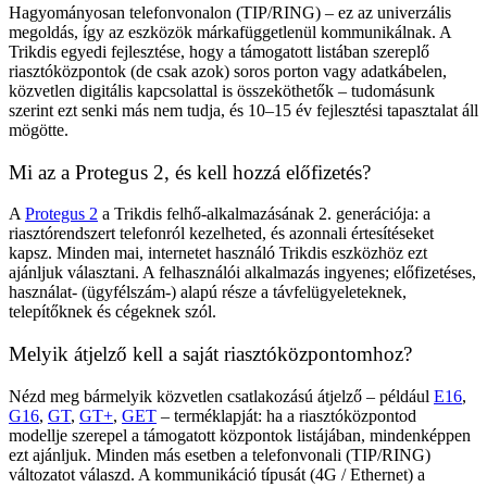
Hagyományosan telefonvonalon (TIP/RING) – ez az univerzális
megoldás, így az eszközök márkafüggetlenül kommunikálnak. A
Trikdis egyedi fejlesztése, hogy a támogatott listában szereplő
riasztóközpontok (de csak azok) soros porton vagy adatkábelen,
közvetlen digitális kapcsolattal is összeköthetők – tudomásunk
szerint ezt senki más nem tudja, és 10–15 év fejlesztési tapasztalat áll
mögötte.
Mi az a Protegus 2, és kell hozzá előfizetés?
A
Protegus 2
a Trikdis felhő-alkalmazásának 2. generációja: a
riasztórendszert telefonról kezelheted, és azonnali értesítéseket
kapsz. Minden mai, internetet használó Trikdis eszközhöz ezt
ajánljuk választani. A felhasználói alkalmazás ingyenes; előfizetéses,
használat- (ügyfélszám-) alapú része a távfelügyeleteknek,
telepítőknek és cégeknek szól.
Melyik átjelző kell a saját riasztóközpontomhoz?
Nézd meg bármelyik közvetlen csatlakozású átjelző – például
E16
,
G16
,
GT
,
GT+
,
GET
– terméklapját: ha a riasztóközpontod
modellje szerepel a támogatott központok listájában, mindenképpen
ezt ajánljuk. Minden más esetben a telefonvonali (TIP/RING)
változatot válaszd. A kommunikáció típusát (4G / Ethernet) a