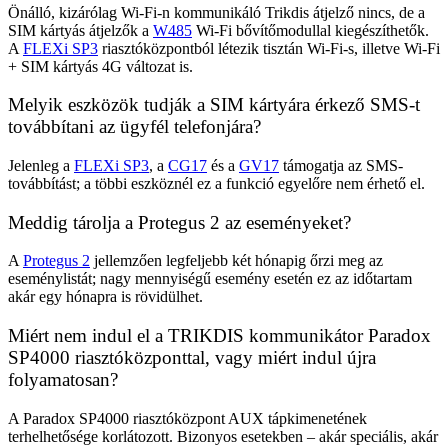
Önálló, kizárólag Wi-Fi-n kommunikáló Trikdis átjelző nincs, de a
SIM kártyás átjelzők a
W485
Wi-Fi bővítőmodullal kiegészíthetők.
A
FLEXi SP3
riasztóközpontból létezik tisztán Wi-Fi-s, illetve Wi-Fi
+ SIM kártyás 4G változat is.
Melyik eszközök tudják a SIM kártyára érkező SMS-t
továbbítani az ügyfél telefonjára?
Jelenleg a
FLEXi SP3
, a
CG17
és a
GV17
támogatja az SMS-
továbbítást; a többi eszköznél ez a funkció egyelőre nem érhető el.
Meddig tárolja a Protegus 2 az eseményeket?
A
Protegus 2
jellemzően legfeljebb két hónapig őrzi meg az
eseménylistát; nagy mennyiségű esemény esetén ez az időtartam
akár egy hónapra is rövidülhet.
Miért nem indul el a TRIKDIS kommunikátor Paradox
SP4000 riasztóközponttal, vagy miért indul újra
folyamatosan?
A Paradox SP4000 riasztóközpont AUX tápkimenetének
terhelhetősége korlátozott. Bizonyos esetekben – akár speciális, akár