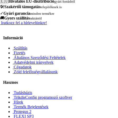
🇪🇺
Hivatalos EU-disztribúció
gyári forrásból
🛠️
Szakértői támogatás
telepítőknek is
✓
Gyári garancia
minden termékre
🚚
Gyors szállítás
raktárról
Iratkozz fel a hírlevelünkre!
Információ
Szállítás
Fizetés
Általános Szerződési Feltételek
Adatvédelmi irányelvek
Cégadatok
Zöld felelősségvállalásunk
Hasznos
Tudásbázis
TrikdisConfig programozó szoftver
Hírek
Termék Bejelentések
Protegus 2
FLEXI SP3