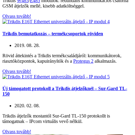
Trikdis
W485
/
E485
modulok: redundáns kommunikációs csatorna
GSM átjelzők mellé, kisebb adatköltséggel.
Olvass tovább!
Trikdis bemutatkozás – termékcsoportok röviden
2019. 08. 28.
Rövid áttekintés a Trikdis termékcsaládjáról: kommunikátorok,
riasztóközpontok, kapuirányítók és a
Protegus 2
alkalmazás.
Olvass tovább!
Új támogatott protokoll a Trikdis átjelzőknél – Sur-Gard TL-
150
2020. 02. 08.
Trikdis átjelzők mostantól Sur-Gard TL-150 protokollt is
támogatnak – IPcom virtuális vevő nélkül.
Olvass tovább!