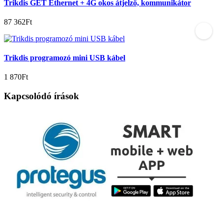
Trikdis GET Ethernet + 4G okos átjelző, kommunikátor
87 362Ft
Trikdis programozó mini USB kábel
1 870Ft
Kapcsolódó írások