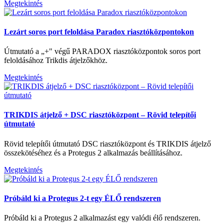
Megtekintés
Lezárt soros port feloldása Paradox riasztóközpontokon
Útmutató a „+" végű PARADOX riasztóközpontok soros port
feloldásához Trikdis átjelzőkhöz.
Megtekintés
TRIKDIS átjelző + DSC riasztóközpont – Rövid telepítői
útmutató
Rövid telepítői útmutató DSC riasztóközpont és TRIKDIS átjelző
összekötéséhez és a Protegus 2 alkalmazás beállításához.
Megtekintés
Próbáld ki a Protegus 2-t egy ÉLŐ rendszeren
Próbáld ki a Protegus 2 alkalmazást egy valódi élő rendszeren.