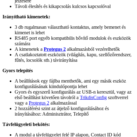
jelzésére
Távoli élesítés és kikapcsolás kulcsos kapcsolóval
Irányítható kimenetek:
3 db rugalmasan választható kontaktus, amely bemenet és
kimenet is lehet
RS485 port egyéb kompatibilis bővítő modulok és eszközök
számára
A kimenetek a
Protegus 2
alkalmazásból vezérelhetők
A csatlakoztatott eszközök (világítás, kapu, szellőzőrendszer,
fűtés, locsolók stb.) távirányítása
Gyors telepítés
A beállítások egy fájlba menthetők, ami egy másik eszköz
konfigurálásának kiindulópontja lehet
Gyors és egyszerű konfigurálás az USB-n keresztül, vagy az
első beállítást követően távolról a
TrikdisConfig
szoftverrel
vagy a
Protegus 2
alkalmazással
2 hozzáférési szint az átjelző konfigurálásához és
irányításához: Adminisztrátor, Telepítő
Távfelügyeleti bekötés:
A modul a távfelügyelet felé IP alapon, Contact ID kód