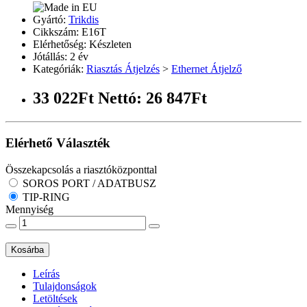
Gyártó:
Trikdis
Cikkszám: E16T
Elérhetőség: Készleten
Jótállás: 2 év
Kategóriák:
Riasztás Átjelzés
>
Ethernet Átjelző
33 022Ft
Nettó: 26 847Ft
Elérhető Választék
Összekapcsolás a riasztóközponttal
SOROS PORT / ADATBUSZ
TIP-RING
Mennyiség
Kosárba
Leírás
Tulajdonságok
Letöltések