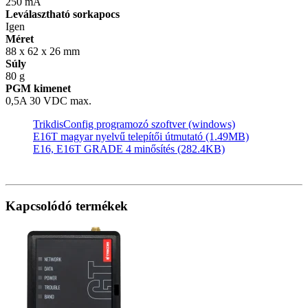
250 mA
Leválasztható sorkapocs
Igen
Méret
88 x 62 x 26 mm
Súly
80 g
PGM kimenet
0,5A 30 VDC max.
TrikdisConfig programozó szoftver (windows)
E16T magyar nyelvű telepítői útmutató (1.49MB)
E16, E16T GRADE 4 minősítés (282.4KB)
Kapcsolódó termékek