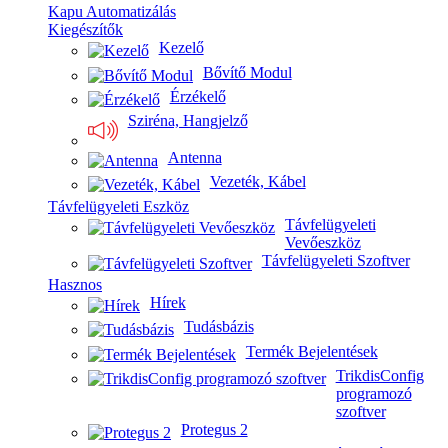
Kapu Automatizálás
Kiegészítők
Kezelő
Bővítő Modul
Érzékelő
Sziréna, Hangjelző
Antenna
Vezeték, Kábel
Távfelügyeleti Eszköz
Távfelügyeleti
Vevőeszköz
Távfelügyeleti Szoftver
Hasznos
Hírek
Tudásbázis
Termék Bejelentések
TrikdisConfig
programozó
szoftver
Protegus 2