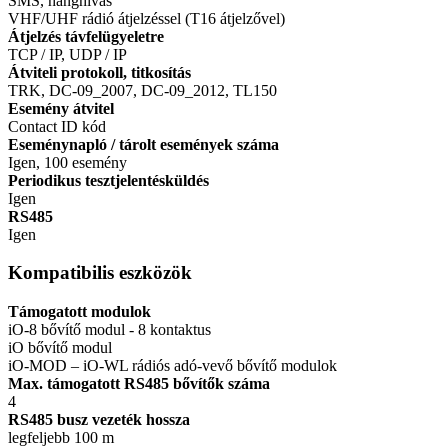
SMS, hanghívás
VHF/UHF rádió átjelzéssel (T16 átjelzővel)
Átjelzés távfelügyeletre
TCP / IP, UDP / IP
Átviteli protokoll, titkosítás
TRK, DC-09_2007, DC-09_2012, TL150
Esemény átvitel
Contact ID kód
Eseménynapló / tárolt események száma
Igen, 100 esemény
Periodikus tesztjelentésküldés
Igen
RS485
Igen
Kompatibilis eszközök
Támogatott modulok
iO-8 bővítő modul - 8 kontaktus
iO bővítő modul
iO-MOD – iO-WL rádiós adó-vevő bővítő modulok
Max. támogatott RS485 bővítők száma
4
RS485 busz vezeték hossza
legfeljebb 100 m