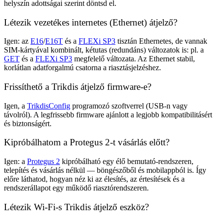
helyszín adottságai szerint döntsd el.
Létezik vezetékes internetes (Ethernet) átjelző?
Igen: az
E16
/
E16T
és a
FLEXi SP3
tisztán Ethernetes, de vannak
SIM-kártyával kombinált, kétutas (redundáns) változatok is: pl. a
GET
és a
FLEXi SP3
megfelelő változata. Az Ethernet stabil,
korlátlan adatforgalmú csatorna a riasztásjelzéshez.
Frissíthető a Trikdis átjelző firmware-e?
Igen, a
TrikdisConfig
programozó szoftverrel (USB-n vagy
távolról). A legfrissebb firmware ajánlott a legjobb kompatibilitásért
és biztonságért.
Kipróbálhatom a Protegus 2-t vásárlás előtt?
Igen: a
Protegus 2
kipróbálható egy élő bemutató-rendszeren,
telepítés és vásárlás nélkül — böngészőből és mobilappból is. Így
előre láthatod, hogyan néz ki az élesítés, az értesítések és a
rendszerállapot egy működő riasztórendszeren.
Létezik Wi-Fi-s Trikdis átjelző eszköz?