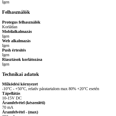
Igen
Felhasználók
Protegus felhasználók
Korlátlan
Mobilalkalmazás
Igen
Web alkalmazás
Igen
Push értesítés
Igen
Riasztások korlátozása
Igen
Technikai adatok
Működési környezet
-10°C - +50°C, relatív páratartalom max 80% +20°C esetén
Tápellátás
10-15V DC
Áramfelvétel (készenléti)
70 mA
Áramfelvétel - (max)