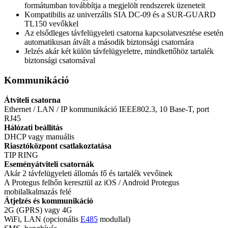
formátumban továbbítja a megjelölt rendszerek üzeneteit
Kompatibilis az univerzális SIA DC-09 és a SUR-GUARD
TL150 vevőkkel
Az elsődleges távfelügyeleti csatorna kapcsolatvesztése esetén
automatikusan átvált a második biztonsági csatornára
Jelzés akár két külön távfelügyeletre, mindkettőhöz tartalék
biztonsági csatornával
Kommunikáció
Átviteli csatorna
Ethernet / LAN / IP kommunikáció IEEE802.3, 10 Base-T, port
RJ45
Hálózati beállítás
DHCP vagy manuális
Riasztóközpont csatlakoztatása
TIP RING
Eseményátviteli csatornák
Akár 2 távfelügyeleti állomás fő és tartalék vevőinek
A Protegus felhőn keresztül az iOS / Android Protegus
mobilalkalmazás felé
Átjelzés és kommunikáció
2G (GPRS) vagy 4G
WiFi, LAN (opcionális
E485
modullal)