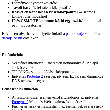
Események nyomonkövetése
Távoli irányítás (élesítés / kikapcsolás)
Közvetlen kapcsolat a riasztóközponttal
— számos
kompatibilis modellnél
IP és GSM/LTE kommunikáció egy eszközben
— dual
path, többcsatornás
Bővebben olvashatsz a helyettesítőkről a
paradoxatjelzo.hu
és a
dscatjelzo.hu
oldalakon.
Fő funkciók:
Vezetékes interneten, Etherneten kommunikáló IP alapú
átjelző eszköz
TIP RING-es kapcsolódás a központhoz
Ingyenes
Protegus 2
szerver, így sem fix IP, sem dinamikus
DNS nem szükséges
Felhasználói funkciók:
A riasztórendszer eseményeiről a tulajdonos az ingyenes
Protegus 2
Mobil és Web alkalmazásban értesül
Push értesítések és riasztáshang az események és riasztások