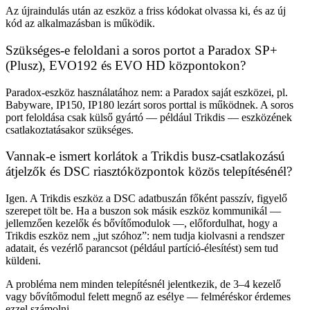
Az újraindulás után az eszköz a friss kódokat olvassa ki, és az új
kód az alkalmazásban is működik.
Szükséges-e feloldani a soros portot a Paradox SP+
(Plusz), EVO192 és EVO HD központokon?
Paradox-eszköz használatához nem: a Paradox saját eszközei, pl.
Babyware, IP150, IP180 lezárt soros porttal is működnek. A soros
port feloldása csak külső gyártó — például Trikdis — eszközének
csatlakoztatásakor szükséges.
Vannak-e ismert korlátok a Trikdis busz-csatlakozású
átjelzők és DSC riasztóközpontok közös telepítésénél?
Igen. A Trikdis eszköz a DSC adatbuszán főként passzív, figyelő
szerepet tölt be. Ha a buszon sok másik eszköz kommunikál —
jellemzően kezelők és bővítőmodulok —, előfordulhat, hogy a
Trikdis eszköz nem „jut szóhoz”: nem tudja kiolvasni a rendszer
adatait, és vezérlő parancsot (például partíció-élesítést) sem tud
küldeni.
A probléma nem minden telepítésnél jelentkezik, de 3–4 kezelő
vagy bővítőmodul felett megnő az esélye — felméréskor érdemes
ezzel számolni.