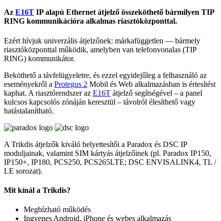
Az
E16T
IP alapú Ethernet átjelző összeköthető bármilyen TIP
RING kommunikációra alkalmas riasztóközponttal.
Ezért hívjuk univerzális átjelzőnek: márkafüggetlen — bármely
riasztóközponttal működik, amelyben van telefonvonalas (TIP
RING) kommunikátor.
Beköthető a távfelügyeletre, és ezzel egyidejűleg a felhasználó az
eseményekről a
Protegus 2
Mobil és Web alkalmazásban is értesítést
kaphat. A riasztórendszer az
E16T
átjelző segítségével – a panel
kulcsos kapcsolós zónáján keresztül – távolról élesíthető vagy
hatástalanítható.
A Trikdis átjelzők kiváló helyettesítői a Paradox és DSC IP
moduljainak, valamint SIM kártyás átjelzőinek (pl. Paradox IP150,
IP150+, IP180, PCS250, PCS265LTE; DSC ENVISALINK4, TL /
LE sorozat).
Mit kínál a Trikdis?
Megbízható működés
Ingyenes Android, iPhone és webes alkalmazás