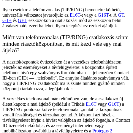
Ilyen esetekre a telefonvonalas (TIP/RING) bemenetre köthető,
univerzális változatot javasoljuk: az
E16T
-t vagy a
G16T
-t. A
GT
,
GT+
és
GET
eszközökön a csatlakozási mód az eszközön belül
átválasztható, ezért ha lehet, ilyen telepítéshez ezeket ajánljuk.
Miért van telefonvonalas (TIP/RING) csatlakozás szinte
minden riasztóközpontban, és mit kezd vele egy mai
átjelző?
A riasztóközpontok évtizedeken át a vezetékes telefonhálózaton
jelezték az eseményeket a távfelügyeletre: a központba épített
telefonos hívó egy szabványos formátumban — jellemzően Contact
ID-ben (CID) — „telefonált”. Ez annyira általános szabvánnyá vált,
hogy a TIP/RING csatlakozót ma is szinte minden gyártó minden
központja tartalmazza, a legújabbak is.
A vezetékes telefonvonal mára eltűnőben van, de a csatlakozó új
életet kapott: a mai átjelző (például a Trikdis
E16T
vagy
G16T
) a
TIP/RING pontokra kötve telefonvonalat „mutat” a központnak —
vonali feszültséget és tárcsahangot ad. A központ azt hiszi, a
távfelügyeletet hívja; a hívást valójában az átjelző fogadja, a Contact
ID üzenetet dekódolja, és az eseményt interneten vagy
mobilhálózaton továbbítja a távfelügyeletre és a
Protegus 2