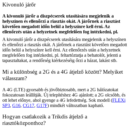
Kivonuló járőr
A kivonuló járőr a diszpécserek utasítására megjelenik a
helyszínen és ellenőrzi a riasztás okát. A járőrnek a riasztást
követően megadott időn belül a helyszínre kell érni. Az
ellenőrzés után a helyzetnek megfelelően fog intézkedni, pl.
A kivonuló járőr a diszpécserek utasítására megjelenik a helyszínen
és ellenőrzi a riasztás okát. A járőrnek a riasztást követően megadott
időn belül a helyszínre kell érni. Az ellenőrzés után a helyzetnek
megfelelően fog intézkedni, pl. feltartóztatja a behatolót, jelenti a
tapasztaltakat, a rendőrség kiérkezéséig őrzi a házat, lakást stb.
Mi a különbség a 2G és a 4G átjelző között? Melyiket
válasszam?
A 4G (LTE) gyorsabb és jövőbiztosabb, mert a 2G hálózatokat
fokozatosan leállítják. Új telepítéshez 4G ajánlott; a 2G olcsóbb, és
ott lehet előnye, ahol gyenge a 4G lefedettség. Sok modell (
FLEXi
SP3
,
G16
,
CG17
,
G17F
) mindkét változatban kapható.
Hogyan csatlakozik a Trikdis átjelző a
riasztóközponthoz?