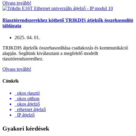
Olvass tovább!
Riasztórendszerekhez köthető TRIKDIS átjelzők összehasonlító
táblázata
2025. 04. 01.
TRIKDIS átjelzők összehasonlítása csatlakozás és kommunikáció
alapján. Segítünk kiválasztani a megfelelő modellt
riasztórendszeredhez.
Olvass tovább!
Címkék
okos riasztó
okos otthon
okos átjelző
ethernet átjelző
IP átjelző
Gyakori kérdések