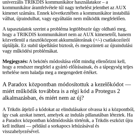
univerzális TRIKDIS kommunikátor használatakor – a
kommunikátor áramfelvétele túl nagy terhelést jelenthet az AUX
kimenet számára. Ennek következtében a kommunikátor instabillá
válhat, újraindulhat, vagy egyáltalán nem működik megfelelően.
A tapasztalatok szerint a probléma legtöbbször úgy oldható meg,
hogy a TRIKDIS kommunikátort nem az AUX kimenetről, hanem
közvetlenül a riasztóközpont akkumulátorának (+/-) csatlakozóiról
táplálják. Ez stabil tápellátást biztosít, és megszünteti az újraindulási
vagy működési problémákat.
Megjegyzés:
A bekötés módosítása előtt mindig ellenőrizni kell,
hogy a rendszer megfelel a gyártó előírásainak, és a tápegység teljes
terhelése nem haladja meg a megengedett értéket.
A Paradox központban módosítottuk a kezelőkódot —
miért működik továbbra is a régi kód a Protegus 2
alkalmazásban, és miért nem az új?
A Trikdis átjelző a kódokat az elindulásakor olvassa ki a központból,
így csak azokat ismeri, amelyek az indulás pillanatában léteztek. Ha
a Paradox központban kódmódosítás történik, a Trikdis eszközt újra
kell indítani — például a sorkapocs lehúzásával és
visszahelyezésével.