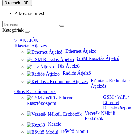
0 termék - 0Ft
A kosarad üres!
Kategóriák
% AKCIÓK
Riasztás Átjelzés
Ethernet Átjelző
GSM Riasztás Átjelző
Tűz Átjelző
Rádiós Átjelző
Kétutas - Redundáns
Átjelzés
Okos Riasztórendszer
GSM / WiFi /
Ethernet
Riasztóközpont
Vezeték Nélküli
Eszközök
Kezelő
Bővítő Modul