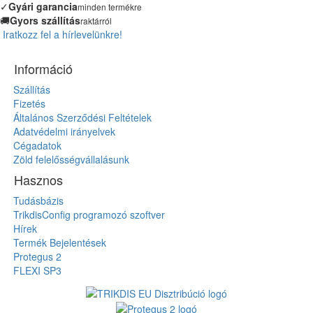
✓
Gyári garancia
minden termékre
🚚
Gyors szállítás
raktárról
Iratkozz fel a hírlevelünkre!
Információ
Szállítás
Fizetés
Általános Szerződési Feltételek
Adatvédelmi irányelvek
Cégadatok
Zöld felelősségvállalásunk
Hasznos
Tudásbázis
TrikdisConfig programozó szoftver
Hírek
Termék Bejelentések
Protegus 2
FLEXI SP3