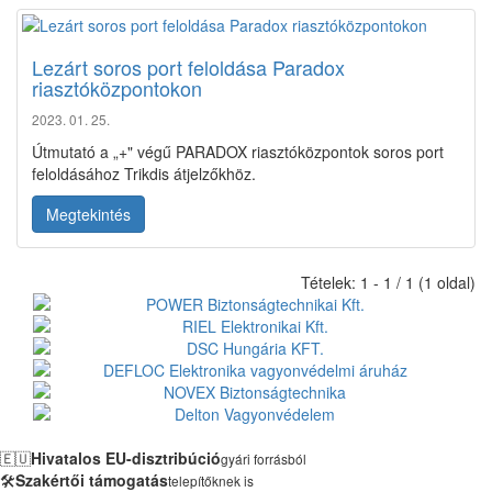
Lezárt soros port feloldása Paradox
riasztóközpontokon
2023. 01. 25.
Útmutató a „+" végű PARADOX riasztóközpontok soros port
feloldásához Trikdis átjelzőkhöz.
Megtekintés
Tételek: 1 - 1 / 1 (1 oldal)
🇪🇺
Hivatalos EU-disztribúció
gyári forrásból
🛠️
Szakértői támogatás
telepítőknek is