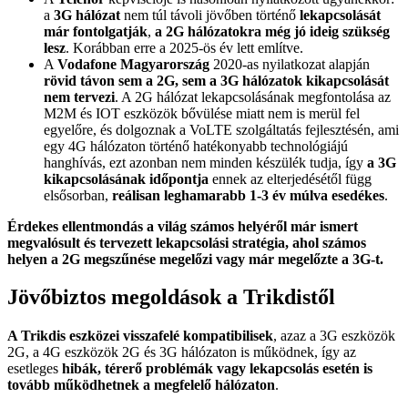
a
3G hálózat
nem túl távoli jövőben történő
lekapcsolását
már fontolgatják
,
a 2G hálózatokra még jó ideig szükség
lesz
. Korábban erre a 2025-ös év lett említve.
A
Vodafone Magyarország
2020-as nyilatkozat alapján
rövid távon sem a 2G, sem a 3G hálózatok kikapcsolását
nem tervezi
. A 2G hálózat lekapcsolásának megfontolása az
M2M és IOT eszközök bővülése miatt nem is merül fel
egyelőre, és dolgoznak a VoLTE szolgáltatás fejlesztésén, ami
egy 4G hálózaton történő hatékonyabb technológiájú
hanghívás, ezt azonban nem minden készülék tudja, így
a 3G
kikapcsolásának időpontja
ennek az elterjedésétől függ
elsősorban,
reálisan leghamarabb 1-3 év múlva esedékes
.
Érdekes ellentmondás a világ számos helyéről már ismert
megvalósult és tervezett lekapcsolási stratégia, ahol számos
helyen a 2G megszűnése megelőzi vagy már megelőzte a 3G-t.
Jövőbiztos megoldások a Trikdistől
A Trikdis eszközei visszafelé kompatibilisek
, azaz a 3G eszközök
2G, a 4G eszközök 2G és 3G hálózaton is működnek, így az
esetleges
hibák, térerő problémák vagy lekapcsolás esetén is
tovább működhetnek a megfelelő hálózaton
.