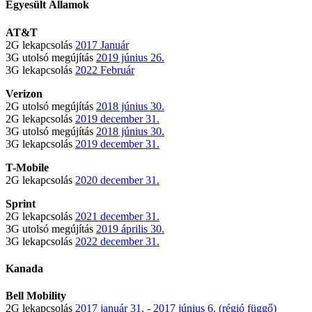
Egyesült Államok
AT&T
2G lekapcsolás
2017 Január
3G utolsó megújítás
2019 június 26.
3G lekapcsolás
2022 Február
Verizon
2G utolsó megújítás
2018 június 30.
2G lekapcsolás
2019 december 31.
3G utolsó megújítás
2018 június 30.
3G lekapcsolás
2019 december 31.
T-Mobile
2G lekapcsolás
2020 december 31.
Sprint
2G lekapcsolás
2021 december 31.
3G utolsó megújítás
2019 április 30.
3G lekapcsolás
2022 december 31.
Kanada
Bell Mobility
2G lekapcsolás
2017 január 31. - 2017 június 6. (régió függő)