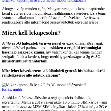
Ahogy a világ minden táján, Magyarországon is lassan napirendre
kerül a 2G és a 3G mobilhálózat leállításának a kérdése. Ez a téma
számtalan alkalommal merült fel az elmúlt években. Az összes
rendelkezésre álló információt összegyűjtöttük egyetlen írásba.
Miért kell lekapcsolni?
A
4G és 5G hálózatok térnyerésével
és ezek kihasználtságának
növekedésével párhuzamosan
csökken a régebbi technológiát
használó eszközök száma
, így valamikor fel kell tennie minden
szolgáltatónak a kérdést, hogy
meddig gazdaságos a 2g és 3G
infrastruktúrát fenntartani
.
Mire lehet következtetni a különböző generációs hálózatokról
rendelkezésre álló adatok alapján?
forrás: nmhh
A csökkenő felhasználószám a régi generációs hálózatokon
egyértelmű. Mégis a 2019 végén aktív 10,6 millió SIM kártya - ami
nem tartalmazza az M2M SIM kártyákat - közel 75%-a még a 2G és