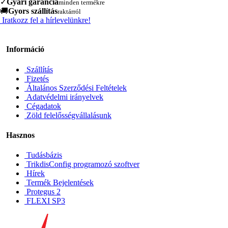
✓
Gyári garancia
minden termékre
🚚
Gyors szállítás
raktárról
Iratkozz fel a hírlevelünkre!
Információ
Szállítás
Fizetés
Általános Szerződési Feltételek
Adatvédelmi irányelvek
Cégadatok
Zöld felelősségvállalásunk
Hasznos
Tudásbázis
TrikdisConfig programozó szoftver
Hírek
Termék Bejelentések
Protegus 2
FLEXI SP3