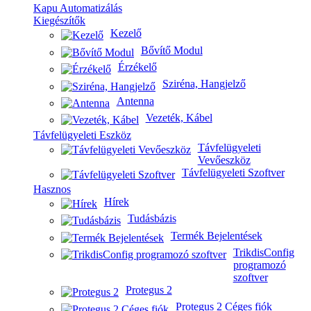
Kapu Automatizálás
Kiegészítők
Kezelő
Bővítő Modul
Érzékelő
Sziréna, Hangjelző
Antenna
Vezeték, Kábel
Távfelügyeleti Eszköz
Távfelügyeleti
Vevőeszköz
Távfelügyeleti Szoftver
Hasznos
Hírek
Tudásbázis
Termék Bejelentések
TrikdisConfig
programozó
szoftver
Protegus 2
Protegus 2 Céges fiók