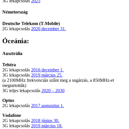
3G lekapcsolás
2025
Németország
Deutsche Telekom (T-Mobile)
2G lekapcsolás
2020 december 31.
Óceánia:
Ausztrália
Telstra
2G lekapcsolás
2016 december 1.
3G lekapcsolás
2019 március 25.
(a 2100MHz frekvencián szűnt meg a sugárzás, a 850MHz-et
megtartották)
3G teljes lekapcsolás
2020 – 2030
Optus
2G lekapcsolás
2017 augusztus 1.
Vodafone
2G lekapcsolás
2018 június 30.
3G lekapcsolás
2019 március 18.