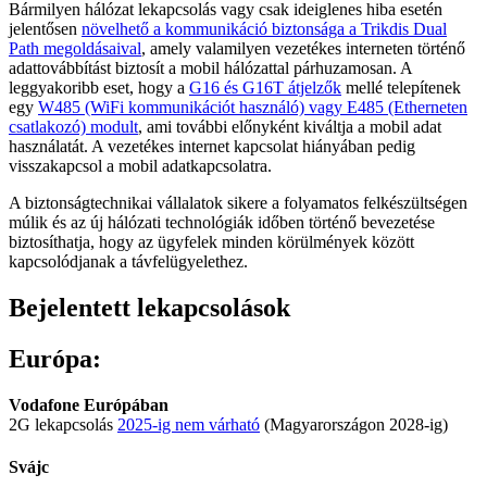
Bármilyen hálózat lekapcsolás vagy csak ideiglenes hiba esetén
jelentősen
növelhető a kommunikáció biztonsága a Trikdis Dual
Path megoldásaival
, amely valamilyen vezetékes interneten történő
adattovábbítást biztosít a mobil hálózattal párhuzamosan. A
leggyakoribb eset, hogy a
G16 és G16T átjelzők
mellé telepítenek
egy
W485 (WiFi kommunikációt használó) vagy E485 (Etherneten
csatlakozó) modult
, ami további előnyként kiváltja a mobil adat
használatát. A vezetékes internet kapcsolat hiányában pedig
visszakapcsol a mobil adatkapcsolatra.
A biztonságtechnikai vállalatok sikere a folyamatos felkészültségen
múlik és az új hálózati technológiák időben történő bevezetése
biztosíthatja, hogy az ügyfelek minden körülmények között
kapcsolódjanak a távfelügyelethez.
Bejelentett lekapcsolások
Európa:
Vodafone Európában
2G lekapcsolás
2025-ig nem várható
(Magyarországon 2028-ig)
Svájc