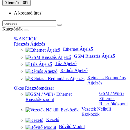
0 termék - 0Ft
A kosarad üres!
Kategóriák
% AKCIÓK
Riasztás Átjelzés
Ethernet Átjelző
GSM Riasztás Átjelző
Tűz Átjelző
Rádiós Átjelző
Kétutas - Redundáns
Átjelzés
Okos Riasztórendszer
GSM / WiFi /
Ethernet
Riasztóközpont
Vezeték Nélküli
Eszközök
Kezelő
Bővítő Modul