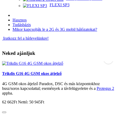
FLEXI SP3
Hasznos
Tudásbázis
Mikor kapcsolják le a 2G és 3G mobil hálózatokat?
Iratkozz fel a hírlevelünkre!
Neked ajánljuk
Trikdis G16 4G GSM okos átjelző
T
4G GSM okos átjelző Paradox, DSC és más központokhoz
O
busz/soros kapcsolattal; események a távfelügyeletre és a
Protegus 2
ú
appba.
7
62 662Ft
Nettó: 50 945Ft