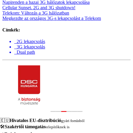
Napirenden a hazai 3G hálózatok lekapcsolása
Cellular Sunset. 2G and 3G shutdown!
Telekom: Változás a 3G hálózatban
Megkezdte az országos 3G-s lekapcsolást a Telekom
Címkék:
2G lekapcsolás
3G lekapcsolás
Dual path
🇪🇺
Hivatalos EU-disztribúció
gyári forrásból
🛠️
Szakértői támogatás
telepítőknek is