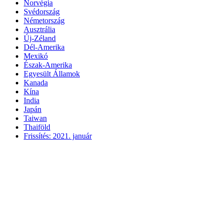
Norvégia
Svédország
Németország
Ausztrália
Új-Zéland
Dél-Amerika
Mexikó
Észak-Amerika
Egyesült Államok
Kanada
Kína
India
Japán
Taiwan
Thaiföld
Frissítés: 2021. január