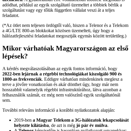
adódhat, például az egyik szolgáltató üzemeltet a többiek bérlik a
szolgáltatást vagy egy tőlük független vállalat veszi át a teljes
feladatot.
(*Az ötlet nem teljesen ördögtől való, hiszen a Telenor és a Telekom
a 4G/LTE 800-as blokkokat közösen üzemelteti, úgy hogy a
hálózatfejlesztési feladatokat megosztják egymás között területileg.)
Mikor várhatóak Magyarországon az első
lépések?
A kérdés megválaszolásában az egyik fontos információ, hogy
2022-ben lejárnak a régebbi technológiákat kiszolgáló 900 és
1800-as frekvenciák
. Eddigre várhatóan mindenkinek meglesz a
terve a jövőre vonatkozóan és akár dönthet úgy, hogy már nem
hosszabbít valamelyik régebbi infrastruktúrához, látva azonban a
felhasználók számát, ez még nem valószínű egyik szolgáltatónál
sem.
További releváns információ a korábbi nyilatkozatok alapján:
2019-ben
a Magyar Telekom a 3G-hálózatok lekapcsolását
helyezte kilátásba
, de azt is még
jó pár év múlva
.
A
Telenor
képviselője is hasonlóan nyilatkozott ugyanekkor: