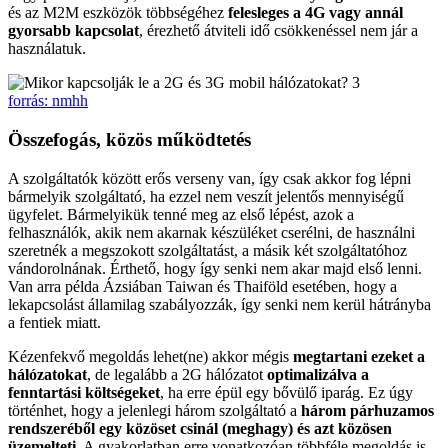
és az M2M eszközök többségéhez
felesleges a 4G vagy annál
gyorsabb kapcsolat
, érezhető átviteli idő csökkenéssel nem jár a
használatuk.
forrás: nmhh
Összefogás, közös működtetés
A szolgáltatók között erős verseny van, így csak akkor fog lépni
bármelyik szolgáltató, ha ezzel nem veszít jelentős mennyiségű
ügyfelet. Bármelyikük tenné meg az első lépést, azok a
felhasználók, akik nem akarnak készüléket cserélni, de használni
szeretnék a megszokott szolgáltatást, a másik két szolgáltatóhoz
vándorolnának. Érthető, hogy így senki nem akar majd első lenni.
Van arra példa Ázsiában Taiwan és Thaiföld esetében, hogy a
lekapcsolást államilag szabályozzák, így senki nem kerül hátrányba
a fentiek miatt.
Kézenfekvő megoldás lehet(ne) akkor mégis
megtartani ezeket a
hálózatokat
, de legalább a 2G hálózatot
optimalizálva a
fenntartási költségeket
, ha erre épül egy bővülő iparág. Ez úgy
történhet, hogy a jelenlegi három szolgáltató a
három párhuzamos
rendszeréből egy közöset csinál (meghagy)
és azt közösen
üzemelteti
. A gyakorlatban erre vonatkozóan többféle megoldás is