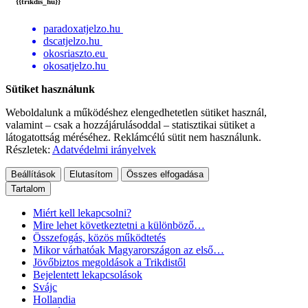
{{trikdis_hu}}
paradoxatjelzo.hu
dscatjelzo.hu
okosriaszto.eu
okosatjelzo.hu
Sütiket használunk
Weboldalunk a működéshez elengedhetetlen sütiket használ,
valamint – csak a hozzájárulásoddal – statisztikai sütiket a
látogatottság méréséhez. Reklámcélú sütit nem használunk.
Részletek:
Adatvédelmi irányelvek
Beállítások
Elutasítom
Összes elfogadása
Tartalom
Miért kell lekapcsolni?
Mire lehet következtetni a különböző…
Összefogás, közös működtetés
Mikor várhatóak Magyarországon az első…
Jövőbiztos megoldások a Trikdistől
Bejelentett lekapcsolások
Svájc
Hollandia