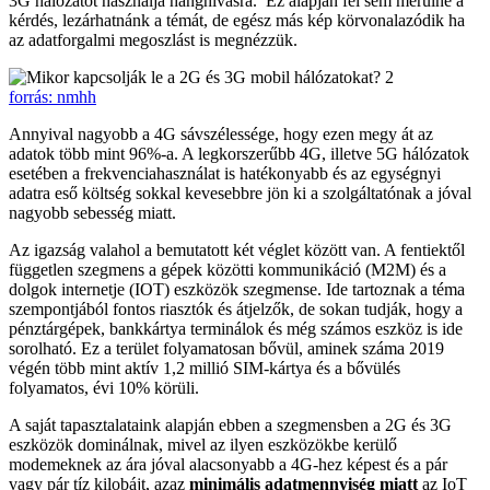
3G hálózatot használja hanghívásra. Ez alapján fel sem merülne a
kérdés, lezárhatnánk a témát, de egész más kép körvonalazódik ha
az adatforgalmi megoszlást is megnézzük.
forrás: nmhh
Annyival nagyobb a 4G sávszélessége, hogy ezen megy át az
adatok több mint 96%-a. A legkorszerűbb 4G, illetve 5G hálózatok
esetében a frekvenciahasználat is hatékonyabb és az egységnyi
adatra eső költség sokkal kevesebbre jön ki a szolgáltatónak a jóval
nagyobb sebesség miatt.
Az igazság valahol a bemutatott két véglet között van. A fentiektől
független szegmens a gépek közötti kommunikáció (M2M) és a
dolgok internetje (IOT) eszközök szegmense. Ide tartoznak a téma
szempontjából fontos riasztók és átjelzők, de sokan tudják, hogy a
pénztárgépek, bankkártya terminálok és még számos eszköz is ide
sorolható. Ez a terület folyamatosan bővül, aminek száma 2019
végén több mint aktív 1,2 millió SIM-kártya és a bővülés
folyamatos, évi 10% körüli.
A saját tapasztalataink alapján ebben a szegmensben a 2G és 3G
eszközök dominálnak, mivel az ilyen eszközökbe kerülő
modemeknek az ára jóval alacsonyabb a 4G-hez képest és a pár
vagy pár tíz kilobájt, azaz
minimális adatmennyiség miatt
az IoT