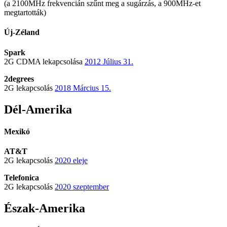
(a 2100MHz frekvencián szűnt meg a sugárzás, a 900MHz-et
megtartották)
Új-Zéland
Spark
2G CDMA lekapcsolása
2012 Július 31.
2degrees
2G lekapcsolás
2018 Március 15.
Dél-Amerika
Mexikó
AT&T
2G lekapcsolás
2020 eleje
Telefonica
2G lekapcsolás
2020 szeptember
Észak-Amerika