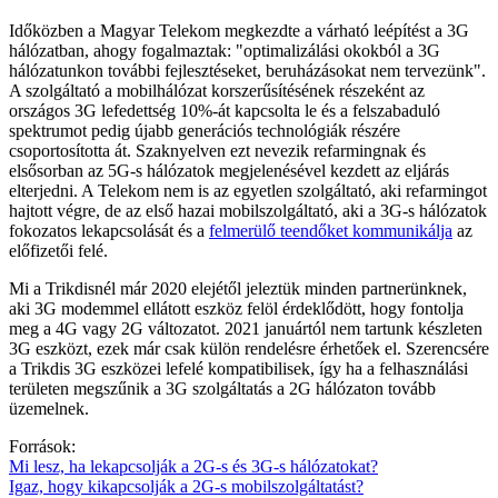
Időközben a Magyar Telekom megkezdte a várható leépítést a 3G
hálózatban, ahogy fogalmaztak: "optimalizálási okokból a 3G
hálózatunkon további fejlesztéseket, beruházásokat nem tervezünk".
A szolgáltató a mobilhálózat korszerűsítésének részeként az
országos 3G lefedettség 10%-át kapcsolta le és a felszabaduló
spektrumot pedig újabb generációs technológiák részére
csoportosította át. Szaknyelven ezt nevezik refarmingnak és
elsősorban az 5G-s hálózatok megjelenésével kezdett az eljárás
elterjedni. A Telekom nem is az egyetlen szolgáltató, aki refarmingot
hajtott végre, de az első hazai mobilszolgáltató, aki a 3G-s hálózatok
fokozatos lekapcsolását és a
felmerülő teendőket kommunikálja
az
előfizetői felé.
Mi a Trikdisnél már 2020 elejétől jeleztük minden partnerünknek,
aki 3G modemmel ellátott eszköz felöl érdeklődött, hogy fontolja
meg a 4G vagy 2G változatot. 2021 januártól nem tartunk készleten
3G eszközt, ezek már csak külön rendelésre érhetőek el. Szerencsére
a Trikdis 3G eszközei lefelé kompatibilisek, így ha a felhasználási
területen megszűnik a 3G szolgáltatás a 2G hálózaton tovább
üzemelnek.
Források:
Mi lesz, ha lekapcsolják a 2G-s és 3G-s hálózatokat?
Igaz, hogy kikapcsolják a 2G-s mobilszolgáltatást?