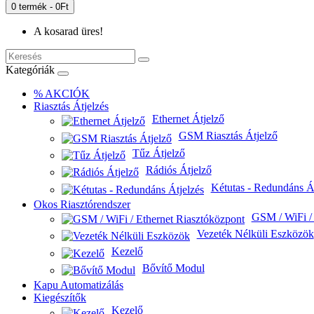
0 termék - 0Ft
A kosarad üres!
Kategóriák
% AKCIÓK
Riasztás Átjelzés
Ethernet Átjelző
GSM Riasztás Átjelző
Tűz Átjelző
Rádiós Átjelző
Kétutas - Redundáns Át
Okos Riasztórendszer
GSM / WiFi / 
Vezeték Nélküli Eszközök
Kezelő
Bővítő Modul
Kapu Automatizálás
Kiegészítők
Kezelő