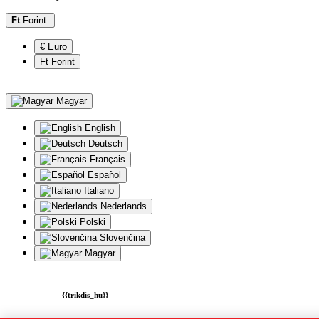
Ft
Forint
€ Euro
Ft Forint
Magyar
English
Deutsch
Français
Español
Italiano
Nederlands
Polski
Slovenčina
Magyar
{{trikdis_hu}}