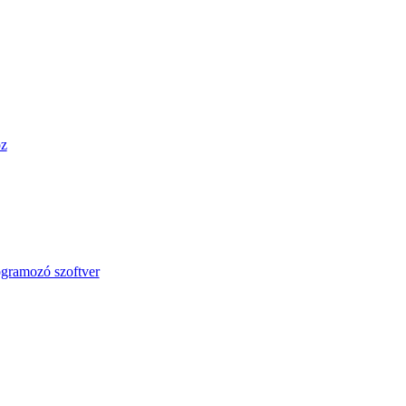
öz
ogramozó szoftver