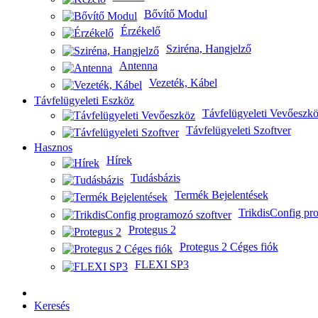
Bővítő Modul
Érzékelő
Sziréna, Hangjelző
Antenna
Vezeték, Kábel
Távfelügyeleti Eszköz
Távfelügyeleti Vevőeszk
Távfelügyeleti Szoftver
Hasznos
Hírek
Tudásbázis
Termék Bejelentések
TrikdisConfig pr
Protegus 2
Protegus 2 Céges fiók
FLEXI SP3
Keresés