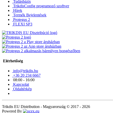
Tudásbázis
TrikdisConfig programozó szoftver
Hírek
Termék Bejelentések
Protegus 2
FLEXI SP3
Elérhetőség
info@trikdis.hu
+36 20 234 6667
08:00 - 16:00
Kapcsolat
Oldaltérkép
Trikdis EU Distribution - Magyarország © 2017 - 2026
Powered By