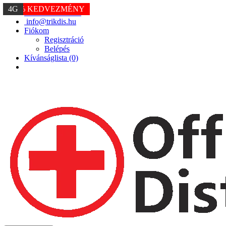
WIFI
-30% KEDVEZMÉNY
4G
+36 20 234 6667
info@trikdis.hu
Fiókom
Regisztráció
Belépés
Kívánságlista (0)