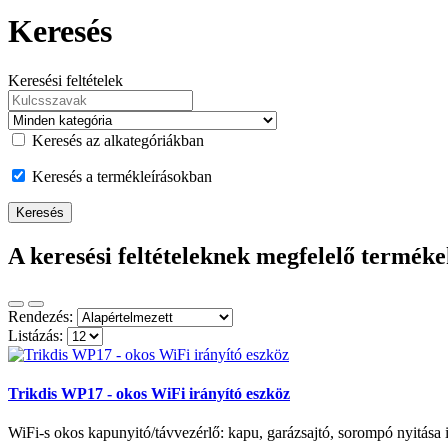
Keresés
Keresési feltételek
Keresés az alkategóriákban
Keresés a termékleírásokban
A keresési feltételeknek megfelelő terméke
Rendezés:
Listázás:
Trikdis WP17 - okos WiFi irányító eszköz
WiFi-s okos kapunyitó/távvezérlő: kapu, garázsajtó, sorompó nyitása