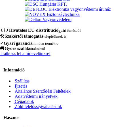
🇪🇺
Hivatalos EU-disztribúció
gyári forrásból
🛠️
Szakértői támogatás
telepítőknek is
✓
Gyári garancia
minden termékre
🚚
Gyors szállítás
raktárról
Iratkozz fel a hírlevelünkre!
Információ
Szállítás
Fizetés
Általános Szerződési Feltételek
Adatvédelmi irányelvek
Cégadatok
Zöld felelősségvállalásunk
Hasznos