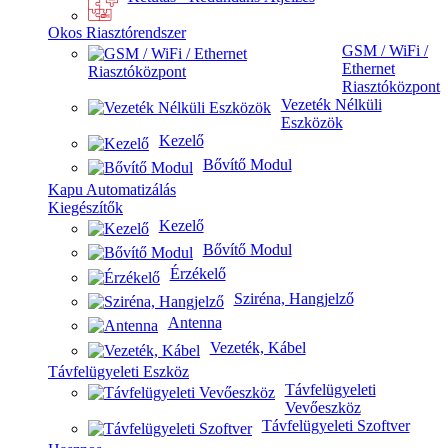
Okos Riasztórendszer
GSM / WiFi /
Ethernet
Riasztóközpont
Vezeték Nélküli
Eszközök
Kezelő
Bővítő Modul
Kapu Automatizálás
Kiegészítők
Kezelő
Bővítő Modul
Érzékelő
Sziréna, Hangjelző
Antenna
Vezeték, Kábel
Távfelügyeleti Eszköz
Távfelügyeleti
Vevőeszköz
Távfelügyeleti Szoftver