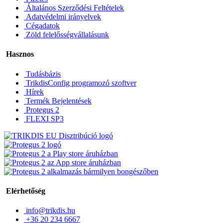
Általános Szerződési Feltételek
Adatvédelmi irányelvek
Cégadatok
Zöld felelősségvállalásunk
Hasznos
Tudásbázis
TrikdisConfig programozó szoftver
Hírek
Termék Bejelentések
Protegus 2
FLEXI SP3
Elérhetőség
info@trikdis.hu
+36 20 234 6667