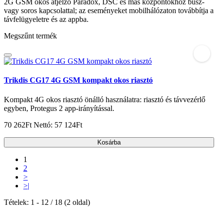
2G GSM okos átjelző Paradox, DSC és más központokhoz busz-
vagy soros kapcsolattal; az eseményeket mobilhálózaton továbbítja a
távfelügyeletre és az appba.
Megszűnt termék
Trikdis CG17 4G GSM kompakt okos riasztó
Kompakt 4G okos riasztó önálló használatra: riasztó és távvezérlő
egyben, Protegus 2 app-irányítással.
70 262Ft
Nettó: 57 124Ft
Kosárba
1
2
>
>|
Tételek: 1 - 12 / 18 (2 oldal)