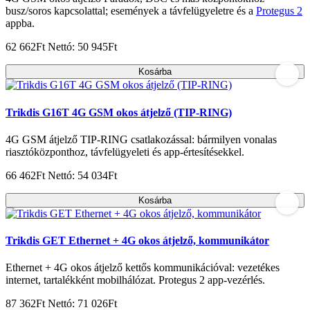
busz/soros kapcsolattal; események a távfelügyeletre és a
Protegus 2
appba.
62 662Ft
Nettó: 50 945Ft
Kosárba
Trikdis G16T 4G GSM okos átjelző (TIP-RING)
4G GSM átjelző TIP-RING csatlakozással: bármilyen vonalas
riasztóközponthoz, távfelügyeleti és app-értesítésekkel.
66 462Ft
Nettó: 54 034Ft
Kosárba
Trikdis GET Ethernet + 4G okos átjelző, kommunikátor
Ethernet + 4G okos átjelző kettős kommunikációval: vezetékes
internet, tartalékként mobilhálózat. Protegus 2 app-vezérlés.
87 362Ft
Nettó: 71 026Ft