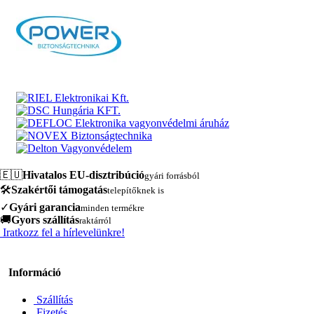
🇪🇺
Hivatalos EU-disztribúció
gyári forrásból
🛠️
Szakértői támogatás
telepítőknek is
✓
Gyári garancia
minden termékre
🚚
Gyors szállítás
raktárról
Iratkozz fel a hírlevelünkre!
Információ
Szállítás
Fizetés