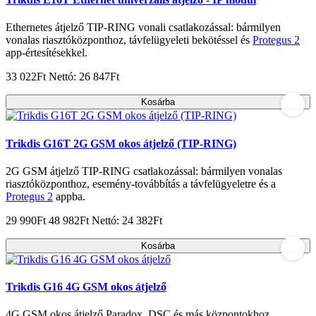
Ethernetes átjelző TIP-RING vonali csatlakozással: bármilyen
vonalas riasztóközponthoz, távfelügyeleti bekötéssel és
Protegus 2
app-értesítésekkel.
33 022Ft
Nettó: 26 847Ft
Kosárba
Trikdis G16T 2G GSM okos átjelző (TIP-RING)
2G GSM átjelző TIP-RING csatlakozással: bármilyen vonalas
riasztóközponthoz, esemény-továbbítás a távfelügyeletre és a
Protegus 2
appba.
29 990Ft
48 982Ft
Nettó: 24 382Ft
Kosárba
Trikdis G16 4G GSM okos átjelző
4G GSM okos átjelző Paradox, DSC és más központokhoz