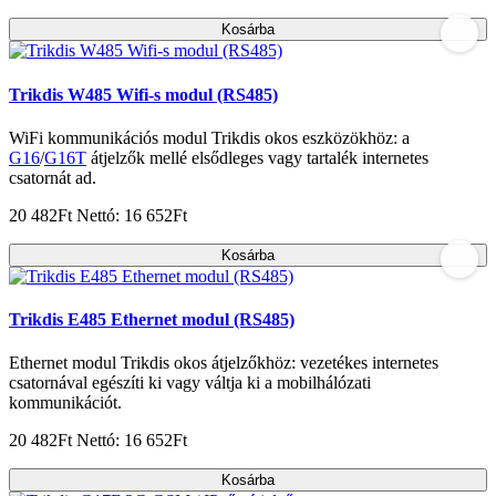
Kosárba
Trikdis W485 Wifi-s modul (RS485)
WiFi kommunikációs modul Trikdis okos eszközökhöz: a
G16
/
G16T
átjelzők mellé elsődleges vagy tartalék internetes
csatornát ad.
20 482Ft
Nettó: 16 652Ft
Kosárba
Trikdis E485 Ethernet modul (RS485)
Ethernet modul Trikdis okos átjelzőkhöz: vezetékes internetes
csatornával egészíti ki vagy váltja ki a mobilhálózati
kommunikációt.
20 482Ft
Nettó: 16 652Ft
Kosárba