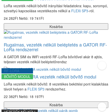
LoRa vezeték nélküli bővítő irányítási feladatokra: kapu, sorompó,
szivattyú kapcsolása vezetékezés nélkül a
FLEXi SP3
-ról.
24 282Ft
Nettó: 19 741Ft
Kosárba
Rugalmas, vezeték nélküli beléptetés a GATOR RF-
LoRa rendszerrel
A GATOR SIM és WiFi vezérlő RF-LoRa bővítővel akár 8 ajtós,
teljesen vezeték nélküli beléptetőrendsz
RF-LORA
Trikdis IO8-LORA vezeték nélküli bővítő modul
BŐVÍTŐ MODUL
LoRa vezeték nélküli bővítő: 8 vezetékes bekötési pont kialakítása
távoli helyen a
FLEXi SP3
rendszerhez.
22 382Ft
Nettó: 18 197Ft
Kosárba
VEZETÉK NÉLKÜLI