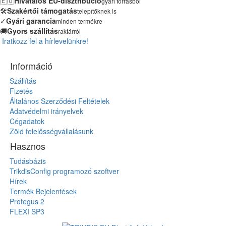
🇪🇺
Hivatalos EU-disztribúció
gyári forrásból
🛠️
Szakértői támogatás
telepítőknek is
✓
Gyári garancia
minden termékre
🚚
Gyors szállítás
raktárról
Iratkozz fel a hírlevelünkre!
Információ
Szállítás
Fizetés
Általános Szerződési Feltételek
Adatvédelmi irányelvek
Cégadatok
Zöld felelősségvállalásunk
Hasznos
Tudásbázis
TrikdisConfig programozó szoftver
Hírek
Termék Bejelentések
Protegus 2
FLEXI SP3