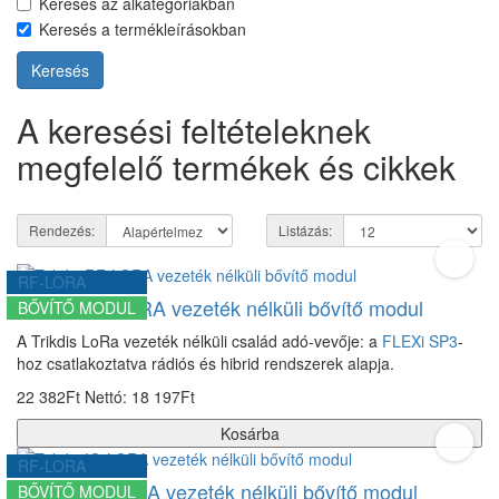
Keresés az alkategóriákban
Keresés a termékleírásokban
A keresési feltételeknek
megfelelő termékek és cikkek
Rendezés:
Listázás:
RF-LORA
Trikdis RF-LORA vezeték nélküli bővítő modul
BŐVÍTŐ MODUL
A Trikdis LoRa vezeték nélküli család adó-vevője: a
FLEXi SP3
-
hoz csatlakoztatva rádiós és hibrid rendszerek alapja.
22 382Ft
Nettó: 18 197Ft
Kosárba
RF-LORA
Trikdis IO-LORA vezeték nélküli bővítő modul
BŐVÍTŐ MODUL