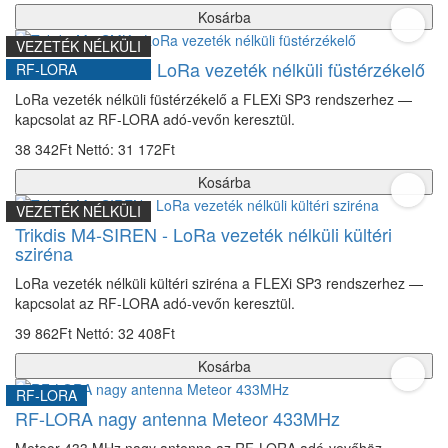
Kosárba
VEZETÉK NÉLKÜLI
Trikdis M4-SMK - LoRa vezeték nélküli füstérzékelő
RF-LORA
LoRa vezeték nélküli füstérzékelő a FLEXi SP3 rendszerhez —
kapcsolat az RF-LORA adó-vevőn keresztül.
38 342Ft
Nettó: 31 172Ft
Kosárba
VEZETÉK NÉLKÜLI
Trikdis M4-SIREN - LoRa vezeték nélküli kültéri
sziréna
LoRa vezeték nélküli kültéri sziréna a FLEXi SP3 rendszerhez —
kapcsolat az RF-LORA adó-vevőn keresztül.
39 862Ft
Nettó: 32 408Ft
Kosárba
RF-LORA
RF-LORA nagy antenna Meteor 433MHz
Meteor 433 MHz nagy antenna az RF-LORA adó-vevőhöz —