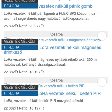
Trikdis PB-LORA vezeték nélküli pánik gomb
RF-LORA
LoRa vezeték nélküli pánikgomb a FLEXi SP3 központhoz —
azonnali segélykérés nagy hatótávú rádiókapcsolattal.
25 802Ft
Nettó: 20 977Ft
Kosárba
VEZETÉK NÉLKÜLI
Trikdis M4-MAG - Lora vezeték nélküli mágneses
RF-LORA
érintkező
LoRa vezeték nélküli mágneses nyitásérzékelő akár 250 m
hatótávval, kétirányú visszaigazolással.
22 382Ft
Nettó: 18 197Ft
Kosárba
VEZETÉK NÉLKÜLI
Trikdis M4-PIR - LoRa vezeték nélküli beltéri PIR
RF-LORA
LoRa, vezeték nélküli, beltéri PIR mozgásérzékelő
22 382Ft
Nettó: 18 197Ft