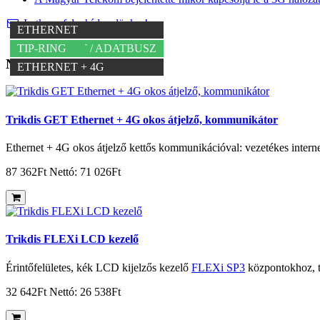
Iratkozz fel a hírlevelünkre!
SOROS PORT / ADATBUSZ
MAGYAR NYELVŰ
ETHERNET + 4G
WIFI + 4G
ETHERNET
ETHERNET
TIP-RING
SOROS PORT / ADATBUSZ
TIP-RING
Neked ajánljuk
ETHERNET + 4G
Trikdis GET Ethernet + 4G okos átjelző, kommunikátor
Ethernet + 4G okos átjelző kettős kommunikációval: vezetékes interne
87 362Ft
Nettó: 71 026Ft
Trikdis FLEXi LCD kezelő
Érintőfelületes, kék LCD kijelzős kezelő
FLEXi SP3
központokhoz, te
32 642Ft
Nettó: 26 538Ft