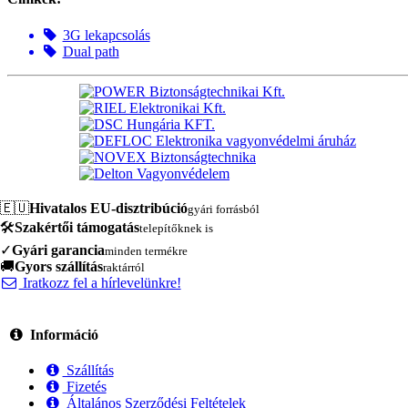
3G lekapcsolás
Dual path
🇪🇺
Hivatalos EU-disztribúció
gyári forrásból
🛠️
Szakértői támogatás
telepítőknek is
✓
Gyári garancia
minden termékre
🚚
Gyors szállítás
raktárról
Iratkozz fel a hírlevelünkre!
Információ
Szállítás
Fizetés
Általános Szerződési Feltételek