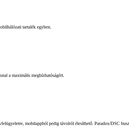
obilhálózati tartalék egyben.
onal a maximális megbízhatóságért.
távfelügyeletre, mobilappból pedig távolról élesíthető. Paradox/DSC bus