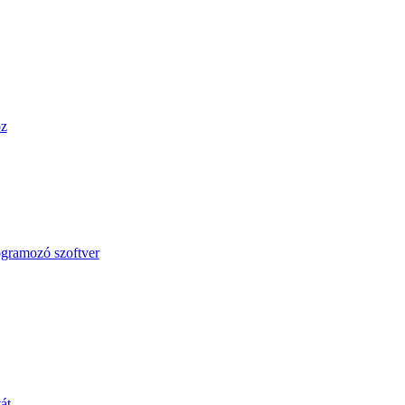
öz
ogramozó szoftver
át