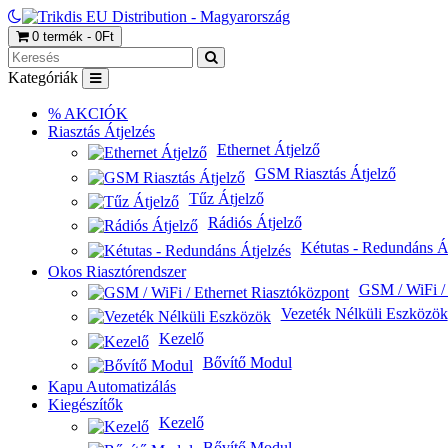
0 termék - 0Ft
Kategóriák
% AKCIÓK
Riasztás Átjelzés
Ethernet Átjelző
GSM Riasztás Átjelző
Tűz Átjelző
Rádiós Átjelző
Kétutas - Redundáns Át
Okos Riasztórendszer
GSM / WiFi / 
Vezeték Nélküli Eszközök
Kezelő
Bővítő Modul
Kapu Automatizálás
Kiegészítők
Kezelő
Bővítő Modul