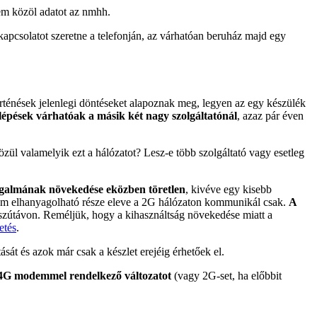
nem közöl adatot az nmhh.
tkapcsolatot szeretne a telefonján, az várhatóan beruház majd egy
ténések jelenlegi döntéseket alapoznak meg, legyen az egy készülék
lépések várhatóak a másik két nagy szolgáltatónál
, azaz pár éven
ül valamelyik ezt a hálózatot? Lesz-e több szolgáltató vagy esetleg
galmának növekedése eközben töretlen
, kivéve egy kisebb
 nem elhanyagolható része eleve a 2G hálózaton kommunikál csak.
A
osszútávon. Reméljük, hogy a kihasználtság növekedése miatt a
etés
.
sát és azok már csak a készlet erejéig érhetőek el.
n 4G modemmel rendelkező változatot
(vagy 2G-set, ha előbbit