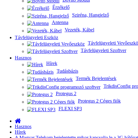
Érzékelő
Sziréna, Hangjelző
Antenna
Vezeték, Kábel
Távfelügyeleti Eszköz
Távfelügyeleti Vevőeszk
Távfelügyeleti Szoftver
Hasznos
Hírek
Tudásbázis
Termék Bejelentések
TrikdisConfig pr
Protegus 2
Protegus 2 Céges fiók
FLEXI SP3
Hasznos
Hírek
A Magyar Telekom bejelentette mikor kapcsolja le a 3G hálózat