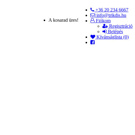
+36 20 234 6667
info@trikdis.hu
A kosarad üres!
Fiókom
Regisztráció
Belépés
Kívánságlista (0)