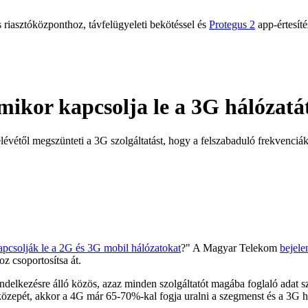
 riasztóközponthoz, távfelügyeleti bekötéssel és
Protegus 2
app-értesíté
ikor kapcsolja le a 3G hálózatá
lévétől megszünteti a 3G szolgáltatást, hogy a felszabaduló frekvenciá
pcsolják le a 2G és 3G mobil hálózatokat
?" A Magyar Telekom
bejelen
z csoportosítsa át.
ndelkezésre álló közös, azaz minden szolgáltatót magába foglaló adat s
 közepét, akkor a 4G már 65-70%-kal fogja uralni a szegmenst és a 3G 