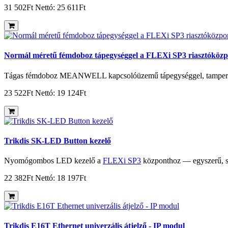
31 502Ft
Nettó: 25 611Ft
Normál méretű fémdoboz tápegységgel a FLEXi SP3 riasztóköz
Tágas fémdoboz MEANWELL kapcsolóüzemű tápegységgel, tamperre
23 522Ft
Nettó: 19 124Ft
Trikdis SK-LED Button kezelő
Nyomógombos LED kezelő a
FLEXi SP3
központhoz — egyszerű, st
22 382Ft
Nettó: 18 197Ft
Trikdis E16T Ethernet univerzális átjelző - IP modul