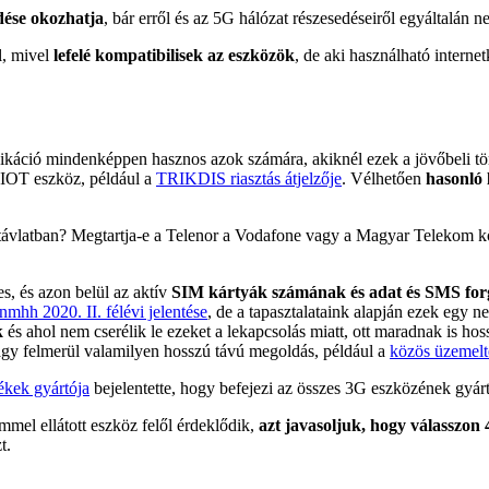
dése okozhatja
, bár erről és az 5G hálózat részesedéseiről egyáltalán 
l, mivel
lefelé kompatibilisek az eszközök
, de aki használható interne
ikáció mindenképpen hasznos azok számára, akiknél ezek a jövőbeli tör
 IOT eszköz, például a
TRIKDIS riasztás átjelzője
. Vélhetően
hasonló 
távlatban? Megtartja-e a Telenor a Vodafone vagy a Magyar Telekom köz
s, és azon belül az aktív
SIM kártyák számának és adat és SMS for
nmhh 2020. II. félévi jelentése
, de a tapasztalataink alapján ezek egy
k
és ahol nem cserélik le ezeket a lekapcsolás miatt, ott maradnak is h
vagy felmerül valamilyen hosszú távú megoldás, például a
közös üzemelt
kek gyártója
bejelentette, hogy befejezi az összes 3G eszközének gyártá
mel ellátott eszköz felől érdeklődik,
azt javasoljuk, hogy válasszo
t.