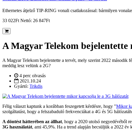
Ethernetes átjelző TIP-RING vonali csatlakozással: bármilyen vonalas
33 022Ft
Nettó: 26 847Ft
A Magyar Telekom bejelentette m
A Magyar Telekom bejelentette a tervét, mely szerint 2022 második fé
meddig lesz velünk a 2G?
4 perc olvasás
2021.10.24
Gyártó:
Trikdis
Félig választ kaptunk a korábban feszegetett kérdésre, hogy "
Mikor ka
szolgáltatást, hogy a felszabaduló frekvenciákat a 4G és 5G hálózatáho
A döntést hátterében az állhat
, hogy a 2020 utolsó negyedévéből re
3G használatát
, ami 45,9%. Ha a trend alapján becsüljük a 2022 év