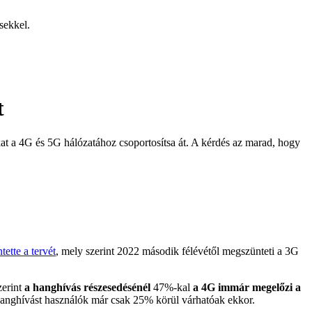
sekkel.
t
kat a 4G és 5G hálózatához csoportosítsa át. A kérdés az marad, hogy
tette a tervét
, mely szerint 2022 második félévétől megszünteti a 3G
zerint
a hanghívás részesedésénél
47%-kal
a 4G immár megelőzi a
hanghívást használók már csak 25% körül várhatóak ekkor.