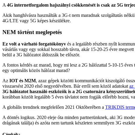
A
4G internetforgalom hajszálnyi csökkenését is csak az 5G terje
Akik hanghívásra használták a 3G-t nem maradnak szolgáltatás nélkü
4G/LTE vagy 5G képes készülékre.
NEM történt meglepetés
Ez volt a várható forgatókönyv
és a legalább részben nyílt kommun
vásárlás vagy egy sokkal hosszabb távra, akár 15-20-25 évre megvett
belül a 3G hálózatot áldozzák be először.
A fontos kérdés az marad, hogy mi lesz a 2G hálózattal 5-10-15 éves 
egy optimális közös hálózat marad?
Az
IOT és M2M
, azaz gépek közötti kommunikációt kiszolgáló össze
visszaesést 2020 első negyedévében. Bár erről sem közöl adatokat
az 
3G hálózatot használó eszközök is a 2G csatornára kényszerülne
korábban közölt legalább 5 éves távlatot nem fogják előrébb hozni, 
A globális trendnek megfelelően 2021 Októberében a
TRIKDIS termé
A döntés logikus. 2020 eleje óta minden partnerünknek, aki 3G modem
drágának találja) és azóta nem tartunk készleten semmilyen 3G eszköz
Címkék: