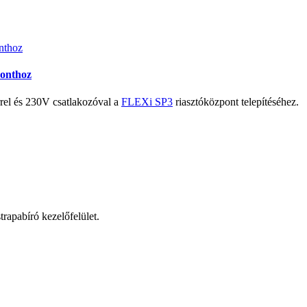
ponthoz
l és 230V csatlakozóval a
FLEXi SP3
riasztóközpont telepítéséhez.
rapabíró kezelőfelület.